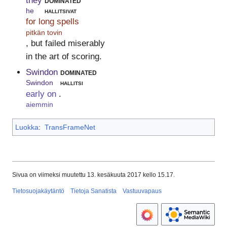
they
dominated
he
hallitsivat
for long spells
pitkän tovin
, but failed miserably
in the art of scoring.
Swindon
dominated
Swindon
hallitsi
early on
.
aiemmin
Luokka
:
TransFrameNet
Sivua on viimeksi muutettu 13. kesäkuuta 2017 kello 15.17.
Tietosuojakäytäntö
Tietoja Sanatista
Vastuuvapaus