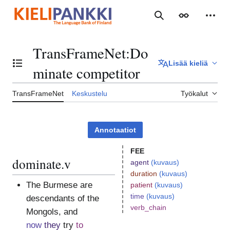
Siirry
sisältöön
Haku
Ulkoasu
Henki
TransFrameNet
:
Do
Lisää kieliä
Vaihda sisällysluettelo
minate competitor
TransFrameNet
Keskustelu
Työkalut
Annotaatiot
FEE
dominate.v
agent
(kuvaus)
duration
(kuvaus)
The Burmese are
patient
(kuvaus)
time
(kuvaus)
descendants of the
verb_chain
Mongols, and
now
they
try
to