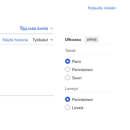
Kirjaudu sisään
Lisää kieliä
Ulkoasu
piilota
Näytä historia
Työkalut
Teksti
Pieni
Perinteinen
Suuri
Leveys
Perinteinen
Leveä