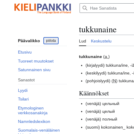
Siirry
sisältöön
tukkunaine
Päävalikko
piilota
Lud
Keskustelu
Etusivu
tukkunaine
(
a.
)
Tuoreet muutokset
(kirjalyydi)
tukkuna/ine, -i
Satunnainen sivu
(keskilyydi)
tukkuna/ine, -i
Sanastot
(pohjoislyydi)
(
N
) tukkuna
Lyydi
Käännökset
Tsilari
(venäjä)
цельный
Etymologinen
(venäjä)
целый
verkkosanakirja
(venäjä)
полный
Namnledslexikon
(suomi)
kokonainen_ kok
Suomalais-venäläinen