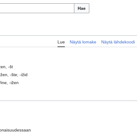
Hae
Lue
Näytä lomake
Näytä lähdekoodi
žen, -št
žen, -šte; -ižid
/ine, -ižen
onaisuudessaan