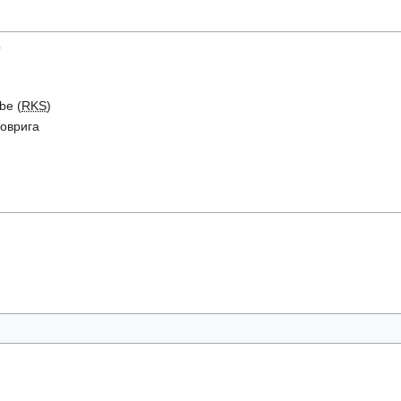
b
be (
RKS
)
коврига