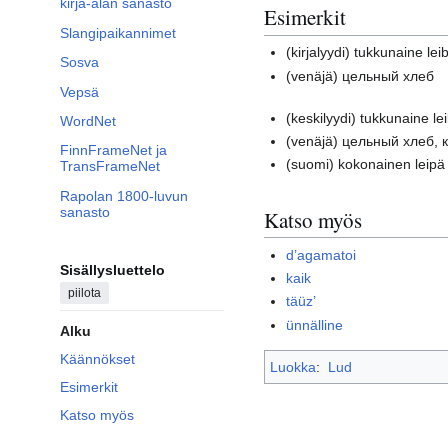
kirja-alan sanasto
Esimerkit
Slangipaikannimet
(kirjalyydi)
tukkunaine lei
Sosva
(venäjä)
цельный хлеб
Vepsä
(keskilyydi)
tukkunaine lei
WordNet
(venäjä)
цельный хлеб, 
FinnFrameNet ja
(suomi)
kokonainen leipä
TransFrameNet
Rapolan 1800-luvun
sanasto
Katso myös
d’agamatoi
Sisällysluettelo
kaik
piilota
täüz’
ünnälline
Alku
Käännökset
Luokka
:
Lud
Esimerkit
Katso myös