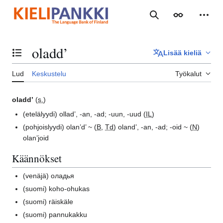
Siirry
sisältöön
Haku
Ulkoasu
Henki
oladd’
Lisää kieliä
Vaihda sisällysluettelo
Lud
Keskustelu
Työkalut
oladd’
(
s.
)
(etelälyydi)
ollad’, -an, -ad; -uun, -uud (
IL
)
(pohjoislyydi)
olan’d’ ~ (
B
,
Td
) oland’, -an, -ad; -oid ~ (
N
)
olan’joid
Käännökset
(venäjä)
оладья
(suomi)
koho-ohukas
(suomi)
räiskäle
(suomi)
pannukakku