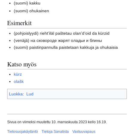
(suomi)
kakku
(suomi)
ohukainen
Esimerkit
(pohjoislyydi)
rieht’iläl paštetau olan’d’oid da kürzid
(venäjä)
на сковороде жарят оладьи и блины
(suomi)
paistinpannulla paistetaan kakkuja ja ohukaisia
Katso myös
kürz
olašk
Luokka
:
Lud
Sivua on viimeksi muutettu 10. marraskuuta 2023 kello 16.19.
Tietosuojakäytäntö
Tietoja Sanatista
Vastuuvapaus