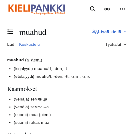
Siirry
sisältöön
Haku
Ulkoasu
Henki
muahud
Lisää kieliä
Vaihda sisällysluettelo
Lud
Keskustelu
Työkalut
muahud
(
s.
dem.
)
(kirjalyydi)
muahu/d, -den, -t
(etelälyydi)
muahu/t, -den, -tt; -z’iin, -z’iid
Käännökset
(venäjä)
землица
(venäjä)
земелька
(suomi)
maa (pieni)
(suomi)
rakas maa