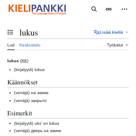
Siirry
sisältöön
Haku
Ulkoasu
Henki
lukus
Lisää kieliä
Vaihda sisällysluettelo
Lud
Keskustelu
Työkalut
lukus
(
KK
)
(kirjalyydi)
lukus
Käännökset
(venäjä)
на замке
(venäjä)
закрыто
Esimerkit
(kirjalyydi)
uks’ on lukus
(venäjä)
дверь на замке