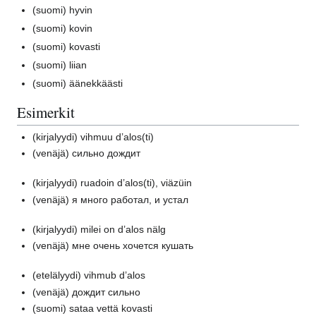
(suomi)
hyvin
(suomi)
kovin
(suomi)
kovasti
(suomi)
liian
(suomi)
äänekkäästi
Esimerkit
(kirjalyydi)
vihmuu d’alos(ti)
(venäjä)
сильно дождит
(kirjalyydi)
ruadoin d’alos(ti), viäzüin
(venäjä)
я много работал, и устал
(kirjalyydi)
milei on d’alos nälg
(venäjä)
мне очень хочется кушать
(etelälyydi)
vihmub d’alos
(venäjä)
дождит сильно
(suomi)
sataa vettä kovasti