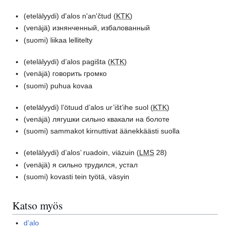
(etelälyydi)
d'alos n'an'čtud (
KTK
)
(venäjä)
изнянченный, избалованный
(suomi)
liikaa lellitelty
(etelälyydi)
d’alos pagišta (
KTK
)
(venäjä)
говорить громко
(suomi)
puhua kovaa
(etelälyydi)
l’ötuud d’alos ur’išt’ihe suol (
KTK
)
(venäjä)
лягушки сильно квакали на болоте
(suomi)
sammakot kirnuttivat äänekkäästi suolla
(etelälyydi)
d’alos’ ruadoin, viäzuin (
LMS
28)
(venäjä)
я сильно трудился, устал
(suomi)
kovasti tein työtä, väsyin
Katso myös
d’alo