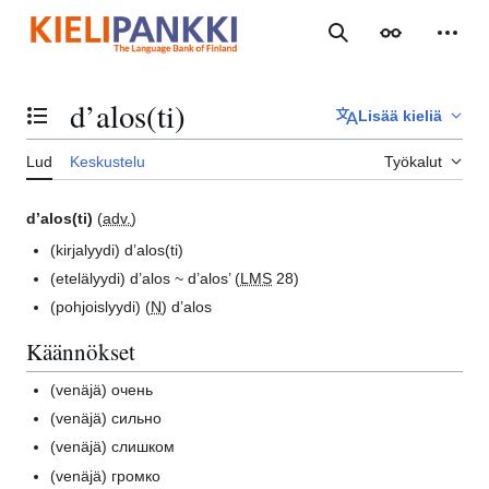
Siirry
sisältöön
Haku
Ulkoasu
Henki
d’alos(ti)
Lisää kieliä
Vaihda sisällysluettelo
Lud
Keskustelu
Työkalut
d’alos(ti)
(
adv.
)
(kirjalyydi)
d’alos(ti)
(etelälyydi)
d’alos ~ d’alos’ (
LMS
28)
(pohjoislyydi)
(
N
) d’alos
Käännökset
(venäjä)
очень
(venäjä)
сильно
(venäjä)
слишком
(venäjä)
громко