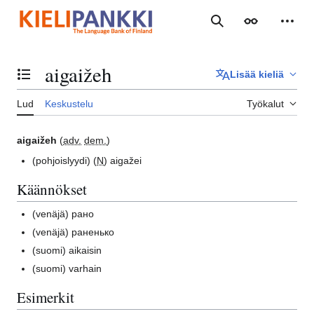
Siirry
sisältöön
Haku
Ulkoasu
Henki
aigaižeh
Lisää kieliä
Vaihda sisällysluettelo
Lud
Keskustelu
Työkalut
aigaižeh
(
adv.
dem.
)
(pohjoislyydi)
(
N
) aigažei
Käännökset
(venäjä)
рано
(venäjä)
раненько
(suomi)
aikaisin
(suomi)
varhain
Esimerkit