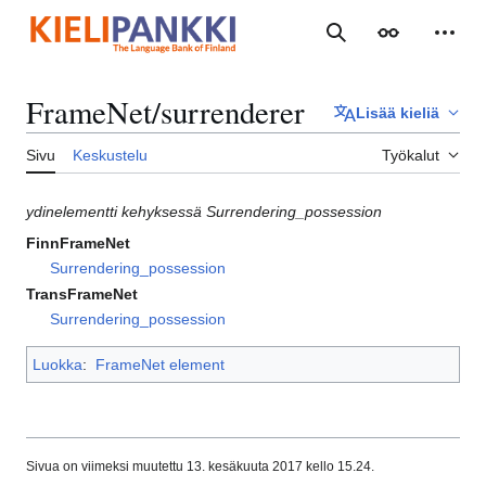
Siirry
sisältöön
Haku
Ulkoasu
Henki
FrameNet/surrenderer
Lisää kieliä
Sivu
Keskustelu
Työkalut
ydinelementti kehyksessä Surrendering_possession
FinnFrameNet
Surrendering_possession
TransFrameNet
Surrendering_possession
Luokka
:
FrameNet element
Sivua on viimeksi muutettu 13. kesäkuuta 2017 kello 15.24.