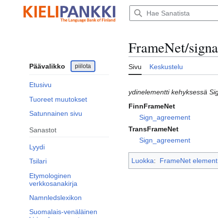
Siirry
sisältöön
FrameNet/signa
Päävalikko
piilota
Sivu
Keskustelu
Etusivu
ydinelementti kehyksessä S
Tuoreet muutokset
FinnFrameNet
Satunnainen sivu
Sign_agreement
TransFrameNet
Sanastot
Sign_agreement
Lyydi
Luokka
:
FrameNet element
Tsilari
Etymologinen
verkkosanakirja
Namnledslexikon
Suomalais-venäläinen