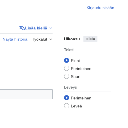
Kirjaudu sisään
Lisää kieliä
Ulkoasu
piilota
Näytä historia
Työkalut
Teksti
Pieni
Perinteinen
Suuri
Leveys
Perinteinen
Leveä