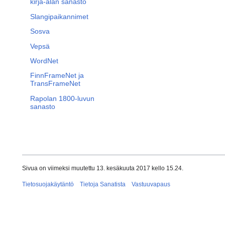
kirja-alan sanasto
Slangipaikannimet
Sosva
Vepsä
WordNet
FinnFrameNet ja
TransFrameNet
Rapolan 1800-luvun
sanasto
Sivua on viimeksi muutettu 13. kesäkuuta 2017 kello 15.24.
Tietosuojakäytäntö
Tietoja Sanatista
Vastuuvapaus