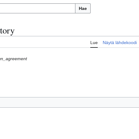
Hae
tory
Lue
Näytä lähdekoodi
ign_agreement