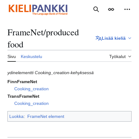
Siirry
sisältöön
Haku
Ulkoasu
Henki
FrameNet/produced
Lisää kieliä
food
Sivu
Keskustelu
Työkalut
ydinelementti Cooking_creation-kehyksessä
FinnFrameNet
Cooking_creation
TransFrameNet
Cooking_creation
Luokka
:
FrameNet element