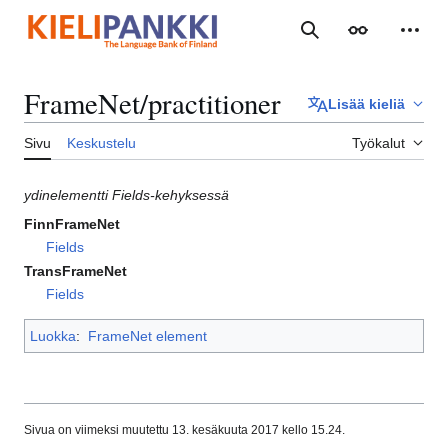
Siirry
sisältöön
Haku
Ulkoasu
Henki
FrameNet/practitioner
Lisää kieliä
Sivu
Keskustelu
Työkalut
ydinelementti Fields-kehyksessä
FinnFrameNet
Fields
TransFrameNet
Fields
Luokka
:
FrameNet element
Sivua on viimeksi muutettu 13. kesäkuuta 2017 kello 15.24.