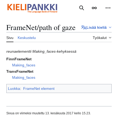
Siirry
sisältöön
Haku
Ulkoasu
Henki
FrameNet/path of gaze
Lisää kieliä
Sivu
Keskustelu
Työkalut
reunaelementti Making_faces-kehyksessä
FinnFrameNet
Making_faces
TransFrameNet
Making_faces
Luokka
:
FrameNet element
Sivua on viimeksi muutettu 13. kesäkuuta 2017 kello 15.23.