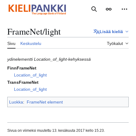
Siirry
sisältöön
Haku
Ulkoasu
Henki
FrameNet/light
Lisää kieliä
Sivu
Keskustelu
Työkalut
ydinelementti Location_of_light-kehyksessä
FinnFrameNet
Location_of_light
TransFrameNet
Location_of_light
Luokka
:
FrameNet element
Sivua on viimeksi muutettu 13. kesäkuuta 2017 kello 15.23.