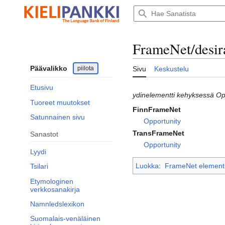
Siirry
sisältöön
FrameNet/desira
Päävalikko
piilota
Sivu
Keskustelu
Etusivu
ydinelementti kehyksessä Op
Tuoreet muutokset
FinnFrameNet
Satunnainen sivu
Opportunity
TransFrameNet
Sanastot
Opportunity
Lyydi
Luokka
:
FrameNet element
Tsilari
Etymologinen
verkkosanakirja
Namnledslexikon
Suomalais-venäläinen