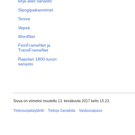
kirja-alan sanasto
Slangipaikannimet
Sosva
Vepsä
WordNet
FinnFrameNet ja
TransFrameNet
Rapolan 1800-luvun
sanasto
Sivua on viimeksi muutettu 13. kesäkuuta 2017 kello 15.23.
Tietosuojakäytäntö
Tietoja Sanatista
Vastuuvapaus