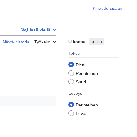
Kirjaudu sisään
Lisää kieliä
Ulkoasu
piilota
Näytä historia
Työkalut
Teksti
Pieni
Perinteinen
Suuri
Leveys
Perinteinen
Leveä