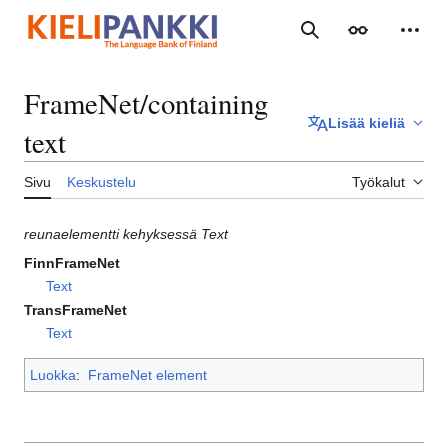
Siirry
sisältöön
Haku
Ulkoasu
Henki
FrameNet/containing
Lisää kieliä
text
Sivu
Keskustelu
Työkalut
reunaelementti kehyksessä Text
FinnFrameNet
Text
TransFrameNet
Text
Luokka
:
FrameNet element