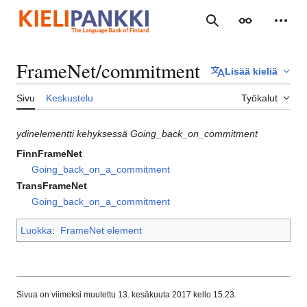
Siirry
sisältöön
Haku
Ulkoasu
Henki
FrameNet/commitment
Lisää kieliä
Sivu
Keskustelu
Työkalut
ydinelementti kehyksessä Going_back_on_commitment
FinnFrameNet
Going_back_on_a_commitment
TransFrameNet
Going_back_on_a_commitment
Luokka
:
FrameNet element
Sivua on viimeksi muutettu 13. kesäkuuta 2017 kello 15.23.