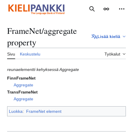
Siirry
sisältöön
Haku
Ulkoasu
Henki
FrameNet/aggregate
Lisää kieliä
property
Sivu
Keskustelu
Työkalut
reunaelementti kehyksessä Aggregate
FinnFrameNet
Aggregate
TransFrameNet
Aggregate
Luokka
:
FrameNet element