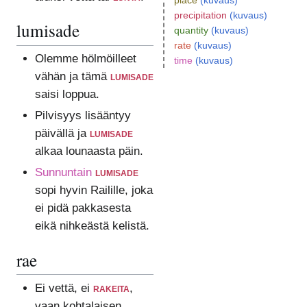
place
(kuvaus)
precipitation
(kuvaus)
lumisade
quantity
(kuvaus)
rate
(kuvaus)
Olemme hölmöilleet
time
(kuvaus)
vähän ja tämä
lumisade
saisi loppua.
Pilvisyys lisääntyy
päivällä ja
lumisade
alkaa lounaasta päin.
Sunnuntain
lumisade
sopi hyvin Railille, joka
ei pidä pakkasesta
eikä nihkeästä kelistä.
rae
Ei vettä, ei
rakeita
,
vaan kohtalaisen