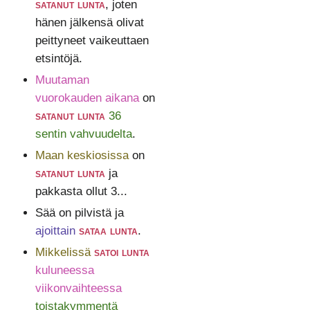
satanut lunta
, joten
hänen jälkensä olivat
peittyneet vaikeuttaen
etsintöjä.
Muutaman
vuorokauden aikana
on
satanut lunta
36
sentin vahvuudelta
.
Maan keskiosissa
on
satanut lunta
ja
pakkasta ollut 3...
Sää on pilvistä ja
ajoittain
sataa lunta
.
Mikkelissä
satoi lunta
kuluneessa
viikonvaihteessa
toistakymmentä