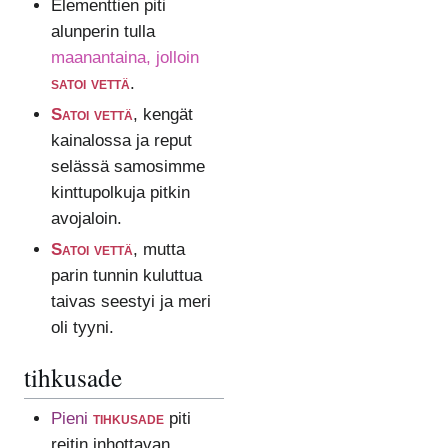
Elementtien piti
alunperin tulla
maanantaina, jolloin
satoi vettä
.
Satoi vettä
, kengät
kainalossa ja reput
selässä samosimme
kinttupolkuja pitkin
avojaloin.
Satoi vettä
, mutta
parin tunnin kuluttua
taivas seestyi ja meri
oli tyyni.
tihkusade
Pieni
tihkusade
piti
reitin inhottavan