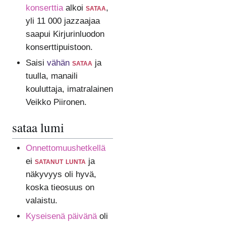
konserttia
alkoi
sataa
,
yli 11 000 jazzaajaa
saapui Kirjurinluodon
konserttipuistoon.
Saisi
vähän
sataa
ja
tuulla, manaili
kouluttaja, imatralainen
Veikko Piironen.
sataa lumi
Onnettomuushetkellä
ei
satanut lunta
ja
näkyvyys oli hyvä,
koska tieosuus on
valaistu.
Kyseisenä päivänä
oli