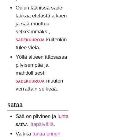
Oulun läänissä sade
lakkaa etelästä alkaen
ja sää muuttuu
selkeämmäksi,
sadekuuroja
kuitenkin
tulee vielä.
Yöllä alueen itäosassa
pilvisempää ja
mahdollisesti
sadekuuroja
muuten
verrattain selkeää.
sataa
Sää on pilvinen ja
lunta
sataa
iltapäivällä
.
Vaikka
tuntia ennen