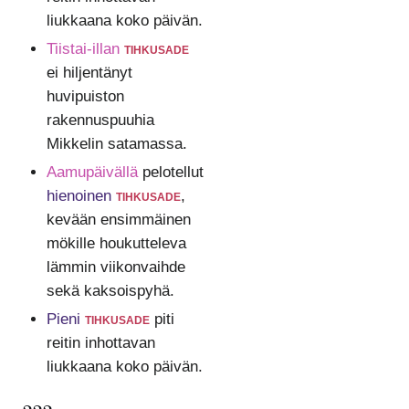
liukkaana koko päivän.
Tiistai-illan
tihkusade
ei hiljentänyt
huvipuiston
rakennuspuuhia
Mikkelin satamassa.
Aamupäivällä
pelotellut
hienoinen
tihkusade
,
kevään ensimmäinen
mökille houkutteleva
lämmin viikonvaihde
sekä kaksoispyhä.
Pieni
tihkusade
piti
reitin inhottavan
liukkaana koko päivän.