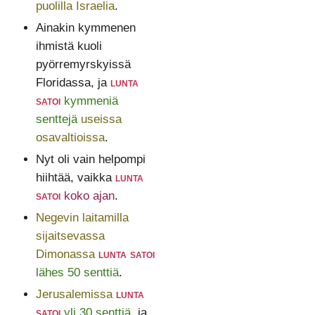
puolilla Israelia
.
Ainakin kymmenen
ihmistä kuoli
pyörremyrskyissä
Floridassa, ja
lunta
satoi
kymmeniä
senttejä
useissa
osavaltioissa
.
Nyt oli vain helpompi
hiihtää, vaikka
lunta
satoi
koko ajan
.
Negevin laitamilla
sijaitsevassa
Dimonassa
lunta satoi
lähes 50 senttiä
.
Jerusalemissa
lunta
satoi
yli 30 senttiä
, ja