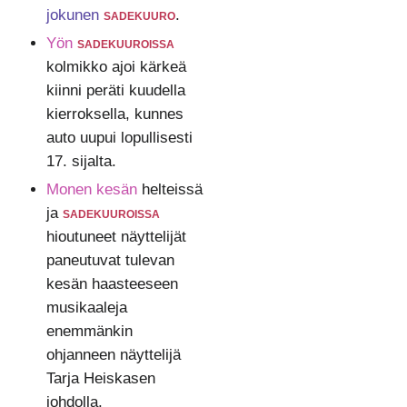
jokunen
sadekuuro
.
Yön
sadekuuroissa
kolmikko ajoi kärkeä
kiinni peräti kuudella
kierroksella, kunnes
auto uupui lopullisesti
17. sijalta.
Monen kesän
helteissä
ja
sadekuuroissa
hioutuneet näyttelijät
paneutuvat tulevan
kesän haasteeseen
musikaaleja
enemmänkin
ohjanneen näyttelijä
Tarja Heiskasen
johdolla.