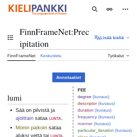
Siirry
sisältöön
Haku
Ulkoasu
Henki
FinnFrameNet
:
Prec
Lisää kieliä
Vaihda sisällysluettelo
ipitation
FinnFrameNet
Keskustelu
Työkalut
Annotaatiot
FEE
lumi
degree
(kuvaus)
descriptor
(kuvaus)
Sää on pilvistä ja
duration
(kuvaus)
frequency
(kuvaus)
ajoittain
sataa
lunta
.
manner
(kuvaus)
Monin paikoin
sataa
particular_iteration
(kuvaus)
aluksi vettä tai
lunta
.