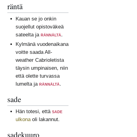
räntä
Kauan se jo onkin
suojellut opistoväkeä
sateelta ja
rännältä
.
Kylmänä vuodenaikana
voitte saada All-
weather Cabrioletista
täysin umpinaisen, niin
että olette turvassa
lumelta ja
rännältä
.
sade
Hän totesi, että
sade
ulkona
oli lakannut.
sadekuuro