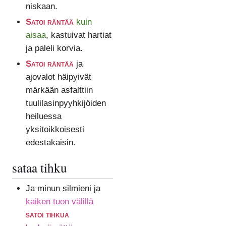
niskaan.
Satoi räntää
kuin
aisaa
, kastuivat hartiat
ja paleli korvia.
Satoi räntää
ja
ajovalot häipyivät
märkään asfalttiin
tuulilasinpyyhkijöiden
heiluessa
yksitoikkoisesti
edestakaisin.
sataa tihku
Ja minun silmieni ja
kaiken tuon välillä
satoi tihkua