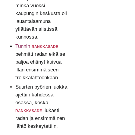
minkä vuoksi
kaupungin keskusta oli
lauantaiaamuna
yllättävän siistissä
kunnossa.
Tunnin
rankkasade
pehmitti radan eikä se
paljoa ehtinyt kuivua
illan ensimmäiseen
troikkalähtöönkään.
Suurten pyörien luokka
ajettiin kahdessa
osassa, koska
rankkasade
liukasti
radan ja ensimmäinen
lähtö keskeytettiin.