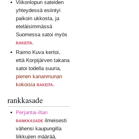
Viikonlopun sateiden
yhteydessä esiintyi
paikoin ukkosta, ja
eteläisimmässä
Suomessa satoi myös
rakeita
.
Raimo Kuva kertoi,
että Korpijärven takana
satoi todella suuria,
pienen kananmunan
kokoisia
rakeita
.
rankkasade
Perjantai-illan
rankkasade
ilmeisesti
vähensi kaupungilla
liikkujien määrää,