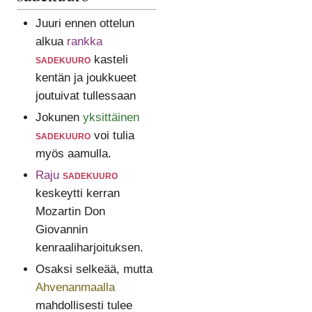
Juuri ennen ottelun
alkua
rankka
sadekuuro
kasteli
kentän ja joukkueet
joutuivat tullessaan
Jokunen
yksittäinen
sadekuuro
voi tulia
myös aamulla.
Raju
sadekuuro
keskeytti kerran
Mozartin Don
Giovannin
kenraaliharjoituksen.
Osaksi selkeää, mutta
Ahvenanmaalla
mahdollisesti tulee