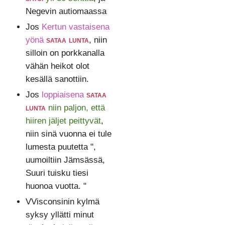
Negevin autiomaassa
Jos
Kertun vastaisena
yönä
sataa lunta
, niin
silloin on porkkanalla
vähän heikot olot
kesällä sanottiin.
Jos
loppiaisena
sataa
lunta
niin paljon, että
hiiren jäljet peittyvät
,
niin sinä vuonna ei tule
lumesta puutetta ",
uumoiltiin Jämsässä,
Suuri tuisku tiesi
huonoa vuotta. "
VVisconsinin kylmä
syksy yllätti minut