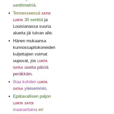
senttimetriä
.
Tennesseessä
satoi
lunta
30 senttiä
ja
Louisianassa suuria
alueita jäi tulvan alle.
Hänen mukaansa
kunnossapitokoneiden
kuljettajien voimat
uupuvat, jos
lunta
sataa
useita päiviä
peräkkäin
.
Iltaa kohden
lunta
sataa
yleisemmin
.
Epätavallisen paljon
lunta satoi
maanantaina
eri