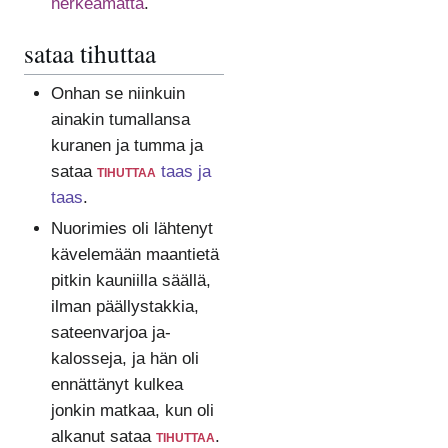
herkeämättä
.
sataa tihuttaa
Onhan se niinkuin
ainakin tumallansa
kuranen ja tumma ja
sataa
tihuttaa
taas ja
taas
.
Nuorimies oli lähtenyt
kävelemään maantietä
pitkin kauniilla säällä,
ilman päällystakkia,
sateenvarjoa ja-
kalosseja, ja hän oli
ennättänyt kulkea
jonkin matkaa, kun oli
alkanut sataa
tihuttaa
.