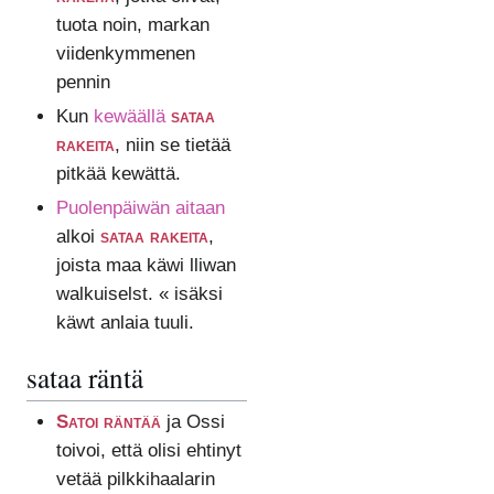
tuota noin, markan
viidenkymmenen
pennin
Kun
kewäällä
sataa
rakeita
, niin se tietää
pitkää kewättä.
Puolenpäiwän aitaan
alkoi
sataa rakeita
,
joista maa käwi lliwan
walkuiselst. « isäksi
käwt anlaia tuuli.
sataa räntä
Satoi räntää
ja Ossi
toivoi, että olisi ehtinyt
vetää pilkkihaalarin