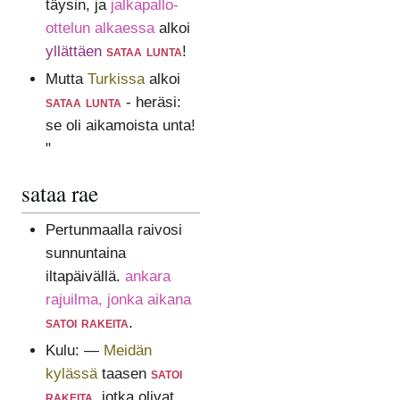
täysin, ja
jalkapallo-
ottelun alkaessa
alkoi
yllättäen
sataa lunta
!
Mutta
Turkissa
alkoi
sataa lunta
- heräsi:
se oli aikamoista unta!
"
sataa rae
Pertunmaalla raivosi
sunnuntaina
iltapäivällä.
ankara
rajuilma, jonka aikana
satoi rakeita
.
Kulu: —
Meidän
kylässä
taasen
satoi
rakeita
, jotka olivat,