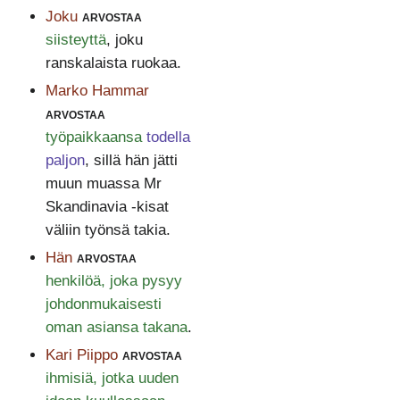
Joku
arvostaa
siisteyttä
, joku
ranskalaista ruokaa.
Marko Hammar
arvostaa
työpaikkaansa
todella
paljon
, sillä hän jätti
muun muassa Mr
Skandinavia -kisat
väliin työnsä takia.
Hän
arvostaa
henkilöä, joka pysyy
johdonmukaisesti
oman asiansa takana
.
Kari Piippo
arvostaa
ihmisiä, jotka uuden