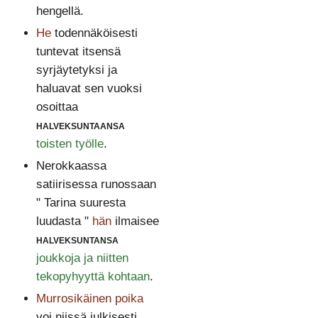
hengellä.
He
todennäköisesti
tuntevat itsensä
syrjäytetyksi ja
haluavat sen vuoksi
osoittaa
halveksuntaansa
toisten työlle
.
Nerokkaassa
satiirisessa runossaan
" Tarina suuresta
luudasta "
hän
ilmaisee
halveksuntansa
joukkoja ja niitten
tekopyhyyttä kohtaan
.
Murrosikäinen poika
voi niissä julkisesti