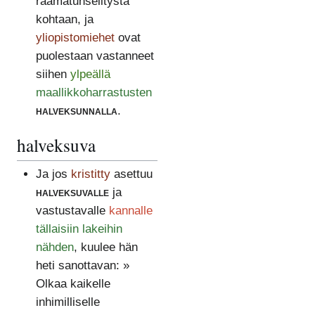
raamatunselitystä
kohtaan, ja
yliopistomiehet
ovat
puolestaan vastanneet
siihen
ylpeällä
maallikkoharrastusten
halveksunnalla
.
halveksuva
Ja jos
kristitty
asettuu
halveksuvalle
ja
vastustavalle
kannalle
tällaisiin lakeihin
nähden
, kuulee hän
heti sanottavan: »
Olkaa kaikelle
inhimilliselle