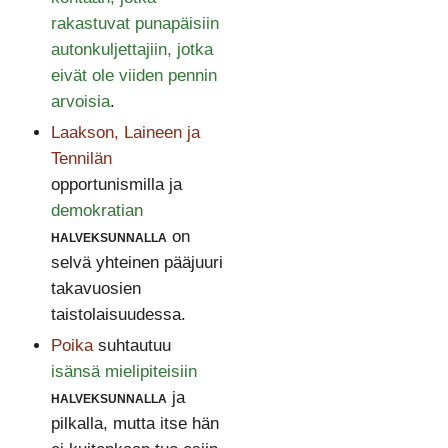
rakastuvat punapäisiin
autonkuljettajiin, jotka
eivät ole viiden pennin
arvoisia
.
Laakson, Laineen ja
Tennilän
opportunismilla ja
demokratian
halveksunnalla
on
selvä yhteinen pääjuuri
takavuosien
taistolaisuudessa.
Poika
suhtautuu
isänsä mielipiteisiin
halveksunnalla
ja
pilkalla, mutta itse hän