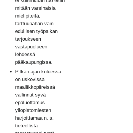
ei kuitenkaan tuo esiin
mitään varsinaisia
mielipiteitä,
tarttuupahan vain
edullisen työpaikan
tarjoukseen
vastapuolueen
lehdessä
pääkaupungissa.
Pitkän ajan kuluessa
on uskovissa
maallikkopiireissä
vallinnut syvä
epäluottamus
yliopistomiesten
harjoittamaa n. s.
tieteellistä