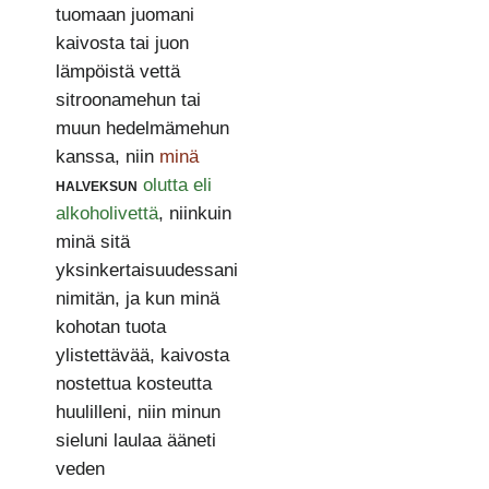
tuomaan juomani
kaivosta tai juon
lämpöistä vettä
sitroonamehun tai
muun hedelmämehun
kanssa, niin
minä
halveksun
olutta eli
alkoholivettä
, niinkuin
minä sitä
yksinkertaisuudessani
nimitän, ja kun minä
kohotan tuota
ylistettävää, kaivosta
nostettua kosteutta
huulilleni, niin minun
sieluni laulaa ääneti
veden