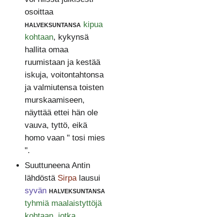
osoittaa
halveksuntansa
kipua
kohtaan
, kykynsä
hallita omaa
ruumistaan ja kestää
iskuja, voitontahtonsa
ja valmiutensa toisten
murskaamiseen,
näyttää ettei hän ole
vauva, tyttö, eikä
homo vaan " tosi mies
".
Suuttuneena Antin
lähdöstä
Sirpa
lausui
syvän
halveksuntansa
tyhmiä maalaistyttöjä
kohtaan, jotka