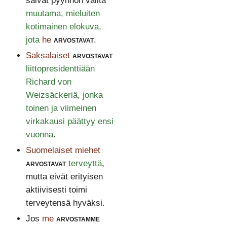
saivat pyynnön valita
muutama, mieluiten
kotimainen elokuva,
jota
he
arvostavat
.
Saksalaiset
arvostavat
liittopresidenttiään
Richard von
Weizsäckeriä, jonka
toinen ja viimeinen
virkakausi päättyy ensi
vuonna
.
Suomelaiset miehet
arvostavat
terveyttä
,
mutta eivät erityisen
aktiivisesti toimi
terveytensä hyväksi.
Jos
me
arvostamme