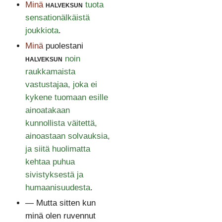
Minä
halveksun
tuota
sensationälkäistä
joukkiota
.
Minä
puolestani
halveksun
noin
raukkamaista
vastustajaa, joka ei
kykene tuomaan esille
ainoatakaan
kunnollista väitettä,
ainoastaan solvauksia,
ja siitä huolimatta
kehtaa puhua
sivistyksestä ja
humaanisuudesta
.
— Mutta sitten kun
minä olen ruvennut