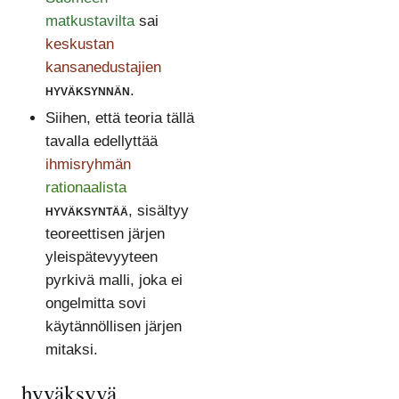
matkustavilta
sai
keskustan
kansanedustajien
hyväksynnän
.
Siihen, että teoria tällä
tavalla edellyttää
ihmisryhmän
rationaalista
hyväksyntää
, sisältyy
teoreettisen järjen
yleispätevyyteen
pyrkivä malli, joka ei
ongelmitta sovi
käytännöllisen järjen
mitaksi.
hyväksyvä