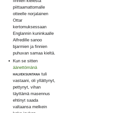
finnien kielestä
piittaamattomalle
otteelle norjalainen
Ottar
kertomuksessaan
Englannin kuninkaalle
Alfredille sanoo
bjarmien ja finnien
puhuvan samaa kieltä.
Kun se sitten
äänettömänä
halveksuntana
tuli
vastaani, oli yllättynyt,
pettynyt, vihan
täyttämä masennus
ehtinyt saada
valtaansa melkein