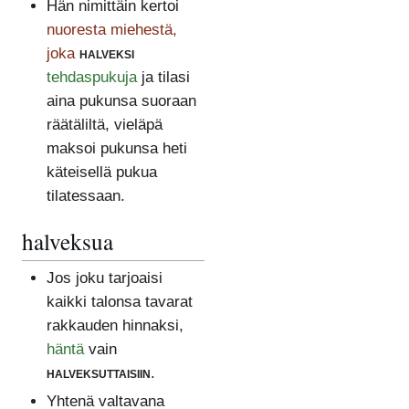
Hän nimittäin kertoi
nuoresta miehestä,
joka
halveksi
tehdaspukuja
ja tilasi
aina pukunsa suoraan
räätäliltä, vieläpä
maksoi pukunsa heti
käteisellä pukua
tilatessaan.
halveksua
Jos joku tarjoaisi
kaikki talonsa tavarat
rakkauden hinnaksi,
häntä
vain
halveksuttaisiin
.
Yhtenä valtavana