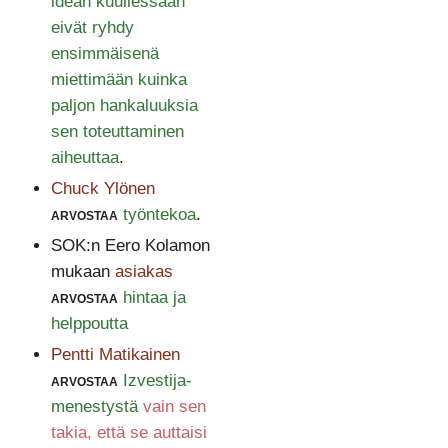
idean kuullessaan
eivät ryhdy
ensimmäisenä
miettimään kuinka
paljon hankaluuksia
sen toteuttaminen
aiheuttaa
.
Chuck Ylönen
arvostaa
työntekoa
.
SOK:n Eero Kolamon
mukaan
asiakas
arvostaa
hintaa ja
helppoutta
Pentti Matikainen
arvostaa
Izvestija-
menestystä
vain sen
takia, että se auttaisi