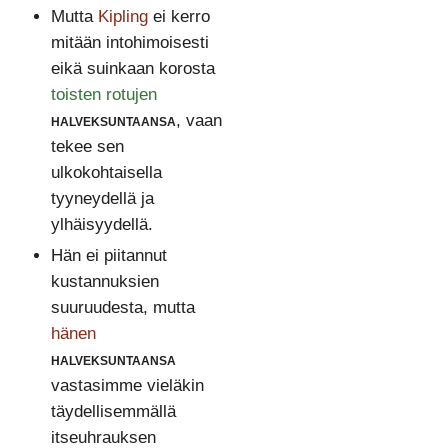
Mutta
Kipling
ei kerro
mitään intohimoisesti
eikä suinkaan korosta
toisten rotujen
halveksuntaansa
, vaan
tekee sen
ulkokohtaisella
tyyneydellä ja
ylhäisyydellä.
Hän ei piitannut
kustannuksien
suuruudesta, mutta
hänen
halveksuntaansa
vastasimme vieläkin
täydellisemmällä
itseuhrauksen