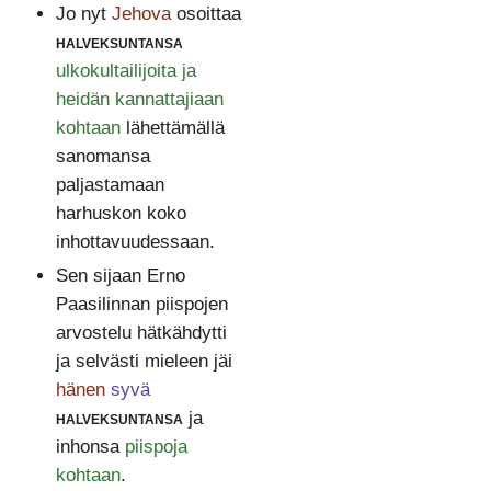
Jo nyt
Jehova
osoittaa
halveksuntansa
ulkokultailijoita ja
heidän kannattajiaan
kohtaan
lähettämällä
sanomansa
paljastamaan
harhuskon koko
inhottavuudessaan.
Sen sijaan Erno
Paasilinnan piispojen
arvostelu hätkähdytti
ja selvästi mieleen jäi
hänen
syvä
halveksuntansa
ja
inhonsa
piispoja
kohtaan
.