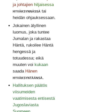
ja johtajien
hiljaisessa
hyväksynnässä
tai
heidän ohjauksessaan.
Jokainen älyllinen
luomus, joka tuntee
Jumalan ja rakastaa
Häntä, rukoilee Häntä
hengessä ja
totuudessa; eikä
muuten voi
kukaan
saada
Hänen
hyväksyntäänsä
.
Hallituksen päätös
viisumeiden
vaatimisesta entisestä
Jugoslaviasta
Suomeen