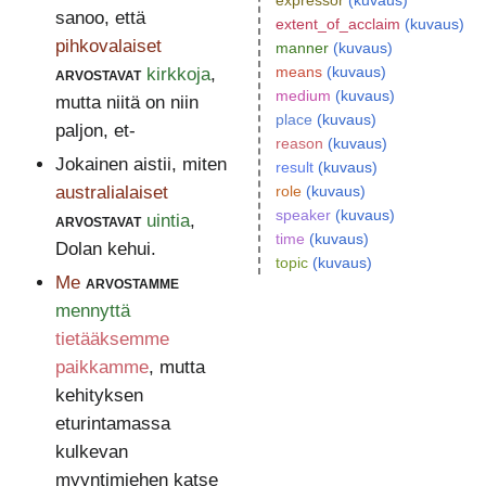
expressor
(kuvaus)
sanoo, että
extent_of_acclaim
(kuvaus)
pihkovalaiset
manner
(kuvaus)
means
(kuvaus)
arvostavat
kirkkoja
,
medium
(kuvaus)
mutta niitä on niin
place
(kuvaus)
paljon, et-
reason
(kuvaus)
Jokainen aistii, miten
result
(kuvaus)
australialaiset
role
(kuvaus)
speaker
(kuvaus)
arvostavat
uintia
,
time
(kuvaus)
Dolan kehui.
topic
(kuvaus)
Me
arvostamme
mennyttä
tietääksemme
paikkamme
, mutta
kehityksen
eturintamassa
kulkevan
myyntimiehen katse