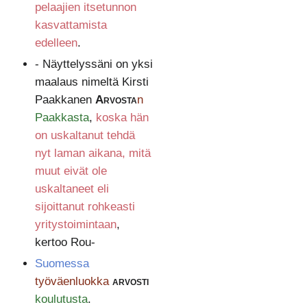
pelaajien itsetunnon
kasvattamista
edelleen
.
- Näyttelyssäni on yksi
maalaus nimeltä Kirsti
Paakkanen
Arvosta
n
Paakkasta
,
koska hän
on uskaltanut tehdä
nyt laman aikana, mitä
muut eivät ole
uskaltaneet eli
sijoittanut rohkeasti
yritystoimintaan
,
kertoo Rou-
Suomessa
työväenluokka
arvosti
koulutusta
.