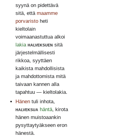
syynä on pidettävä
sitä, että
maamme
porvaristo
heti
kieltolain
voimaanastuttua alkoi
lakia
halveksuen
sitä
järjestelmällisesti
rikkoa, syyttäen
kaikista mahdollisista
ja mahdottomista mitä
taivaan kannen alla
tapahtuu — kieltolakia.
Hänen
tuli inhota,
halveksua
häntä
, kirota
hänen muistoaankin
pysyttaytyäkseen eron
hänestä.