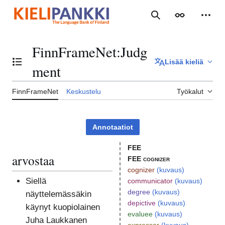
Siirry
sisältöön
Haku
Ulkoasu
Henki
FinnFrameNet
:
Judg
Lisää kieliä
Vaihda sisällysluettelo
ment
FinnFrameNet
Keskustelu
Työkalut
Annotaatiot
FEE
arvostaa
FEE cognizer
cognizer
(kuvaus)
Siellä
communicator
(kuvaus)
degree
(kuvaus)
näyttelemässäkin
depictive
(kuvaus)
käynyt kuopiolainen
evaluee
(kuvaus)
Juha Laukkanen