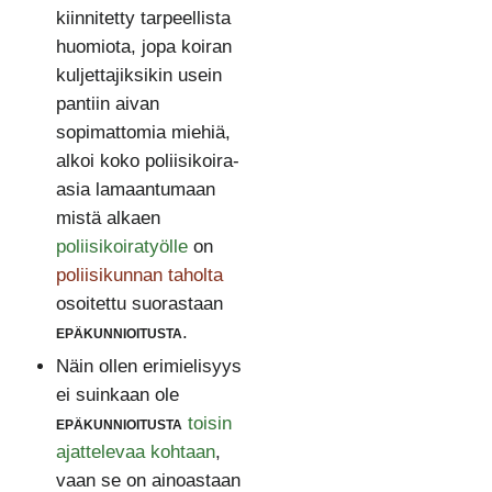
kiinnitetty tarpeellista
huomiota, jopa koiran
kuljettajiksikin usein
pantiin aivan
sopimattomia miehiä,
alkoi koko poliisikoira-
asia lamaantumaan
mistä alkaen
poliisikoiratyölle
on
poliisikunnan taholta
osoitettu suorastaan
epäkunnioitusta
.
Näin ollen erimielisyys
ei suinkaan ole
epäkunnioitusta
toisin
ajattelevaa kohtaan
,
vaan se on ainoastaan