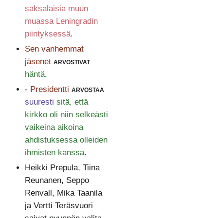
saksalaisia muun
muassa Leningradin
piintyksessä
.
Sen vanhemmat
jäsenet
arvostivat
häntä
.
-
Presidentti
arvostaa
suuresti
sitä, että
kirkko oli niin selkeästi
vaikeina aikoina
ahdistuksessa olleiden
ihmisten kanssa
.
Heikki Prepula, Tiina
Reunanen, Seppo
Renvall, Mika Taanila
ja Vertti Teräsvuori