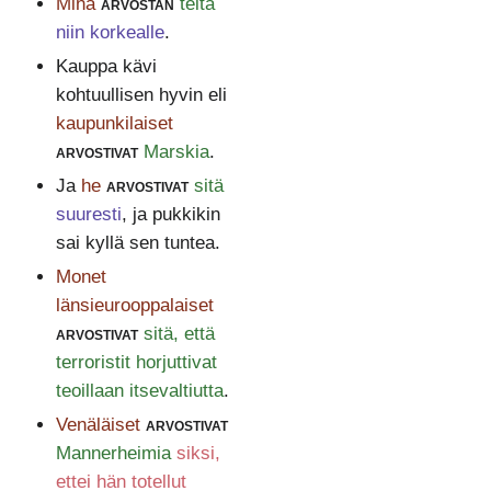
Minä
arvostan
teitä
niin korkealle
.
Kauppa kävi
kohtuullisen hyvin eli
kaupunkilaiset
arvostivat
Marskia
.
Ja
he
arvostivat
sitä
suuresti
, ja pukkikin
sai kyllä sen tuntea.
Monet
länsieurooppalaiset
arvostivat
sitä, että
terroristit horjuttivat
teoillaan itsevaltiutta
.
Venäläiset
arvostivat
Mannerheimia
siksi,
ettei hän totellut