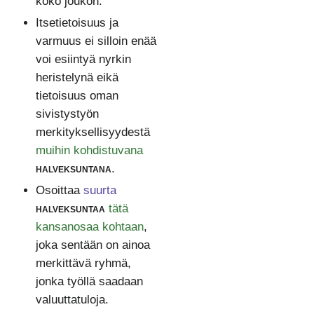
koko joukon.
Itsetietoisuus ja
varmuus ei silloin enää
voi esiintyä nyrkin
heristelynä eikä
tietoisuus oman
sivistystyön
merkityksellisyydestä
muihin kohdistuvana
halveksuntana
.
Osoittaa
suurta
halveksuntaa
tätä
kansanosaa kohtaan
,
joka sentään on ainoa
merkittävä ryhmä,
jonka työllä saadaan
valuuttatuloja.