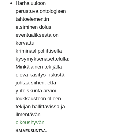
Harhaluuloon
perustuva ontologisen
tahtoelementin
etsiminen dolus
eventualiksesta on
korvattu
kriminaalipoliittisella
kysymyksenasettelulla:
Minkälainen tekijällä
oleva käsitys riskistä
johtaa siihen, että
yhteiskunta arvioi
loukkausteon olleen
tekijän hallittavissa ja
ilmentävän
oikeushyvän
halveksuntaa
.