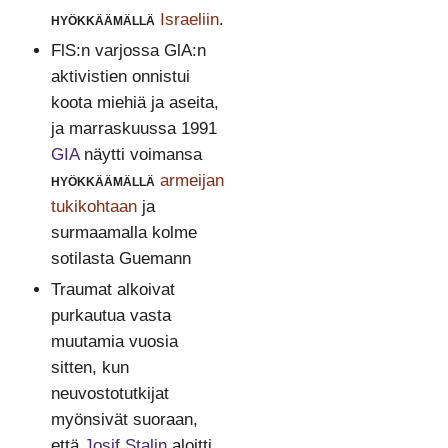
hyökkäämällä
Israeliin
.
FlS:n varjossa GlA:n
aktivistien onnistui
koota miehiä ja aseita,
ja marraskuussa 1991
GIA
näytti voimansa
hyökkäämällä
armeijan
tukikohtaan
ja
surmaamalla kolme
sotilasta Guemann
Traumat alkoivat
purkautua vasta
muutamia vuosia
sitten, kun
neuvostotutkijat
myönsivät suoraan,
että
Josif Stalin
aloitti