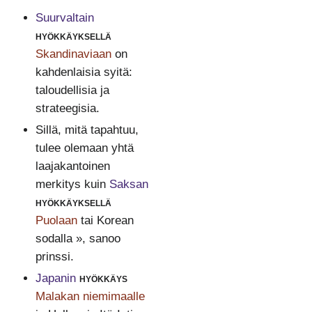
Suurvaltain
hyökkäyksellä
Skandinaviaan
on
kahdenlaisia syitä:
taloudellisia ja
strateegisia.
Sillä, mitä tapahtuu,
tulee olemaan yhtä
laajakantoinen
merkitys kuin
Saksan
hyökkäyksellä
Puolaan
tai Korean
sodalla », sanoo
prinssi.
Japanin
hyökkäys
Malakan niemimaalle