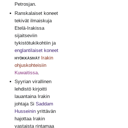
Petrosjan.
Ranskalaiset koneet
tekivät ilmaiskuja
Etelä-Irakissa
sijaitseviin
tykistötukikohtiin ja
englantilaiset koneet
hyökkäsivät
Irakin
ohjuskohteisiin
Kuwaitissa
.
Syyrian virallinen
lehdistö kirjoitti
lauantaina Irakin
johtaja Si
Saddam
Husseinin
yrittävän
hajottaa Irakin
vastaista rintamaa