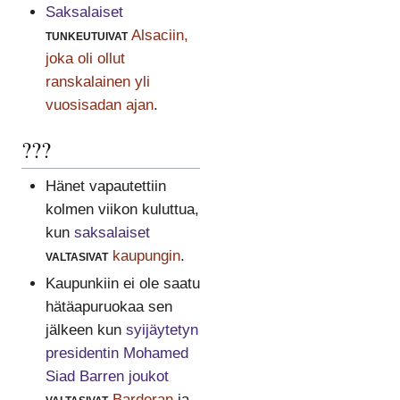
Saksalaiset
tunkeutuivat
Alsaciin,
joka oli ollut
ranskalainen yli
vuosisadan ajan
.
???
Hänet vapautettiin
kolmen viikon kuluttua,
kun
saksalaiset
valtasivat
kaupungin
.
Kaupunkiin ei ole saatu
hätäapuruokaa sen
jälkeen kun
syijäytetyn
presidentin Mohamed
Siad Barren joukot
valtasivat
Barderan
ja