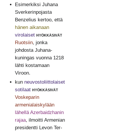
Esimerkiksi Juhana
Sverkerinpojasta
Benzelius kertoo, että
hänen aikanaan
virolaiset
hyökkäsivät
Ruotsiin
, jonka
johdosta Juhana-
kuningas vuonna 1218
lähti kostamaan
Viroon.
kun
neuvostoliittolaiset
sotilaat
hyökkäsivät
Voskeparin
armenialaiskylään
lähellä Azerbaidzhanin
rajaa
, ilmoitti Armenian
presidentti Levon Ter-