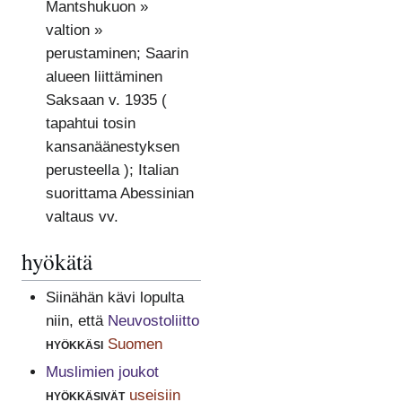
Mantshukuon »
valtion »
perustaminen; Saarin
alueen liittäminen
Saksaan v. 1935 (
tapahtui tosin
kansanäänestyksen
perusteella ); Italian
suorittama Abessinian
valtaus vv.
hyökätä
Siinähän kävi lopulta
niin, että
Neuvostoliitto
hyökkäsi
Suomen
Muslimien joukot
hyökkäsivät
useisiin