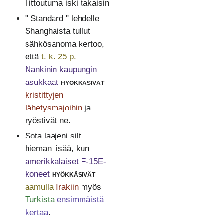
liittoutuma iski takaisin
" Standard " lehdelle
Shanghaista tullut
sähkösanoma kertoo,
että
t. k. 25 p.
Nankinin kaupungin
asukkaat
hyökkäsivät
kristittyjen
lähetysmajoihin
ja
ryöstivät ne.
Sota laajeni silti
hieman lisää, kun
amerikkalaiset F-15E-
koneet
hyökkäsivät
aamulla
Irakiin
myös
Turkista
ensimmäistä
kertaa
.