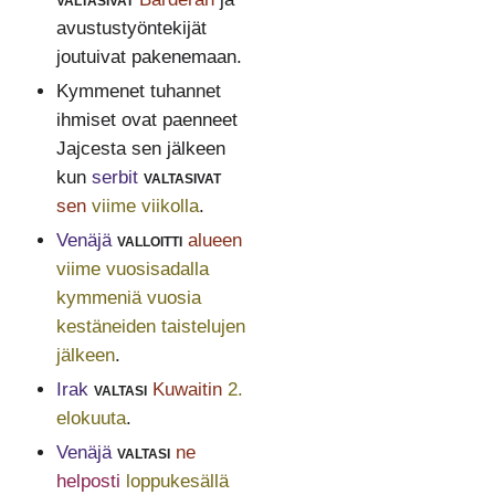
avustustyöntekijät
joutuivat pakenemaan.
Kymmenet tuhannet
ihmiset ovat paenneet
Jajcesta sen jälkeen
kun
serbit
valtasivat
sen
viime viikolla
.
Venäjä
valloitti
alueen
viime vuosisadalla
kymmeniä vuosia
kestäneiden taistelujen
jälkeen
.
Irak
valtasi
Kuwaitin
2.
elokuuta
.
Venäjä
valtasi
ne
helposti
loppukesällä