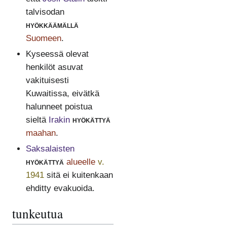
talvisodan
hyökkäämällä
Suomeen
.
Kyseessä olevat
henkilöt asuvat
vakituisesti
Kuwaitissa, eivätkä
halunneet poistua
sieltä
Irakin
hyökättyä
maahan
.
Saksalaisten
hyökättyä
alueelle
v.
1941
sitä ei kuitenkaan
ehditty evakuoida.
tunkeutua