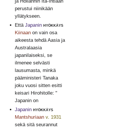
ja Hollannin Itä-Intiaan
perustui niinikään
yllätykseen.
Että
Japanin
hyökkäys
Kiinaan
on vain osa
aikeesta tehdä Aasia ja
Australaasia
japanilaiseksi, se
ilmenee selvästi
lausumasta, minkä
pääministeri Tanaka
joku vuosi sitten esitti
keisari Hirohitolle: "
Japanin on
Japanin
hyökkäys
Mantshuriaan
v. 1931
sekä sitä seurannut