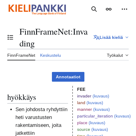
Siirry
sisältöön
Haku
Ulkoasu
Henki
FinnFrameNet
:
Inva
Lisää kieliä
Vaihda sisällysluettelo
ding
FinnFrameNet
Keskustelu
Työkalut
Annotaatiot
FEE
hyökkäys
invader
(kuvaus)
land
(kuvaus)
Sen johdosta ryhdyttiin
manner
(kuvaus)
particular_iteration
(kuvaus)
heti varustusten
place
(kuvaus)
rakentamiseen, joita
source
(kuvaus)
jatkettiin