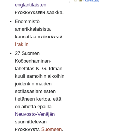
time
(kuvaus)
englantilaisten
hyökkäykseen
saakka.
Enemmistö
amerikkalaisista
kannattaa
hyökkäystä
Irakiin
27 Suomen
Kööpenhaminan-
lähettiläs K. G. Idman
kuuli samoihin aikoihin
joidenkin maiden
sotilasasiamiesten
tietäneen kertoa, että
oli aihetta epäillä
Neuvosto-Venäjän
suunnittelevan
hyökkäystä
Suomeen
.