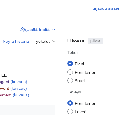
Kirjaudu sisään
Lisää kieliä
Ulkoasu
piilota
Näytä historia
Työkalut
Teksti
Pieni
Perinteinen
FEE
Suuri
agent
(kuvaus)
event
(kuvaus)
Leveys
patient
(kuvaus)
Perinteinen
Leveä