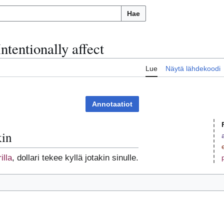
Hae
Intentionally affect
Lue
Näytä lähdekoodi
Annotaatiot
kin
illa
, dollari tekee kyllä jotakin sinulle.