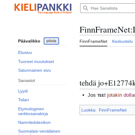
Siirry
sisältöön
FinnFrameNet
:
Päävalikko
piilota
FinnFrameNet
Keskustelu
Etusivu
Tuoreet muutokset
Satunnainen sivu
tehdä jo+E12774
Sanastot
Lyydi
Jos
tee
t
jotakin
dollar
Tsilari
Etymologinen
Luokka
:
FinnFrameNet
verkkosanakirja
Namnledslexikon
Suomalais-venäläinen