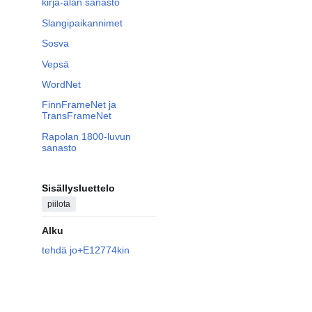
kirja-alan sanasto
Slangipaikannimet
Sosva
Vepsä
WordNet
FinnFrameNet ja
TransFrameNet
Rapolan 1800-luvun
sanasto
Sisällysluettelo
piilota
Alku
tehdä jo+E12774kin