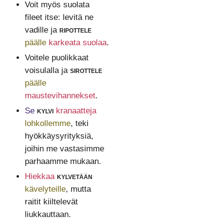
Voit myös suolata
fileet itse: levitä ne
vadille ja
ripottele
päälle
karkeata suolaa
.
Voitele puolikkaat
voisulalla ja
sirottele
päälle
maustevihannekset
.
Se
kylvi
kranaatteja
lohkollemme
, teki
hyökkäysyrityksiä,
joihin me vastasimme
parhaamme mukaan.
Hiekkaa
kylvetään
kävelyteille
, mutta
raitit kiiltelevät
liukkauttaan.