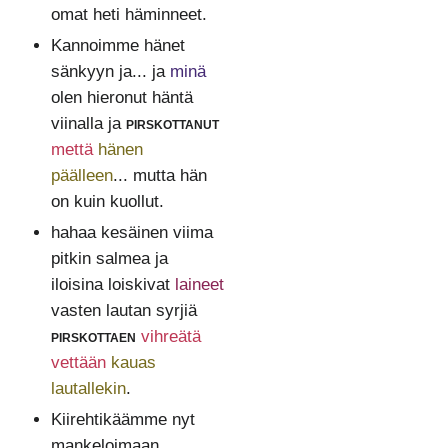
omat heti häminneet.
Kannoimme hänet
sänkyyn ja... ja
minä
olen hieronut häntä
viinalla ja
pirskottanut
mettä
hänen
päälleen
... mutta hän
on kuin kuollut.
hahaa kesäinen viima
pitkin salmea ja
iloisina loiskivat
laineet
vasten lautan syrjiä
pirskottaen
vihreätä
vettään
kauas
lautallekin
.
Kiirehtikäämme nyt
mankeloimaan