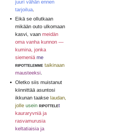
juuri vähän ennen
tarjoilua
.
Eikä se ollutkaan
mikään outo ulkomaan
kasvi, vaan
meidän
oma vanha kunnon —
kumina, jonka
siemeniä
me
ripottelemme
taikinaan
mausteeksi
.
Oletko siis muistanut
kiinnittää asuntosi
ikkunan taakse
laudan,
jolle
usein
ripottele
t
kauraryvniä ja
rasvamurusia
keltatiaisia ja