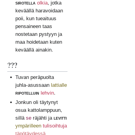
sirotella
olkia
, jotka
keväällä haravoidaan
poii, kun tueaituus
pensaineen taas
nostetaan pystyyn ja
maa hoidetaan kuten
keväällä ainakin.
???
Tuvan peräpuolta
juhla-asussaan
lattialle
ripotelluin
lehvin
.
Jonkun oli täytynyt
osua kattolamppuun,
sillä
se
räjähti ja
levitti
ympärilleen
tulisoihtuja
täpötäydessä