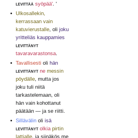
levittää
syöpää'
. '
Ulkosallekin,
kerrassaan vain
katuvierustalle
, oli
joku
yritteliäs kauppamies
levittänyt
tavaravarastonsa
.
Tavallisesti
oli
hän
levittänyt
ne
messin
pöydälle
, mutta jos
joku tuli niitä
tarkastelemaan, oli
hän vain kohottanut
päätään — ja se riitti.
Sillävälin
oli
isä
levittänyt
olkia
pirtin
lattialle
, ja siinäkös me