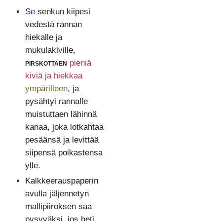
Se
senkun kiipesi
vedestä rannan
hiekalle ja
mukulakiville,
pirskottaen
pieniä
kiviä ja hiekkaa
ympärilleen
, ja
pysähtyi rannalle
muistuttaen lähinnä
kanaa, joka lotkahtaa
pesäänsä ja levittää
siipensä poikastensa
ylle.
Kalkkeerauspaperin
avulla jäljennetyn
mallipiiroksen saa
pysyväksi, jos heti