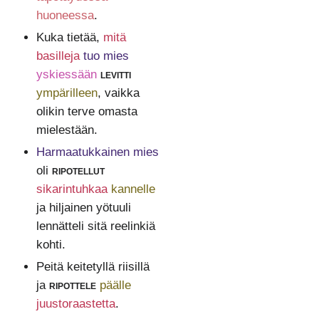
huoneessa
.
Kuka tietää,
mitä
basilleja
tuo mies
yskiessään
levitti
ympärilleen
, vaikka
olikin terve omasta
mielestään.
Harmaatukkainen mies
oli
ripotellut
sikarintuhkaa
kannelle
ja hiljainen yötuuli
lennätteli sitä reelinkiä
kohti.
Peitä keitetyllä riisillä
ja
ripottele
päälle
juustoraastetta
.