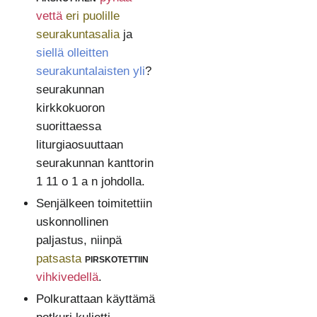
vettä
eri puolille
seurakuntasalia
ja
siellä olleitten
seurakuntalaisten yli
?
seurakunnan
kirkkokuoron
suorittaessa
liturgiaosuuttaan
seurakunnan kanttorin
1 11 o 1 a n johdolla.
Senjälkeen toimitettiin
uskonnollinen
paljastus, niinpä
patsasta
pirskotettiin
vihkivedellä
.
Polkurattaan käyttämä