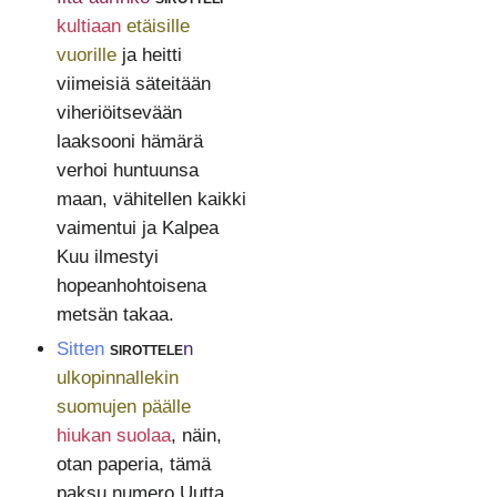
kultiaan
etäisille
vuorille
ja heitti
viimeisiä säteitään
viheriöitsevään
laaksooni hämärä
verhoi huntuunsa
maan, vähitellen kaikki
vaimentui ja Kalpea
Kuu ilmestyi
hopeanhohtoisena
metsän takaa.
Sitten
sirottele
n
ulkopinnallekin
suomujen päälle
hiukan suolaa
, näin,
otan paperia, tämä
paksu numero Uutta