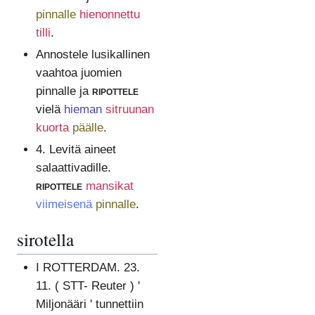
pinnalle
hienonnettu
tilli
.
Annostele lusikallinen
vaahtoa juomien
pinnalle ja
ripottele
vielä
hieman
sitruunan
kuorta
päälle
.
4. Levitä aineet
salaattivadille.
ripottele
mansikat
viimeisenä
pinnalle
.
sirotella
I ROTTERDAM. 23.
11. ( STT- Reuter ) '
Miljonääri ' tunnettiin