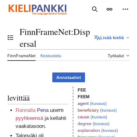
Siirry
sisältöön
Haku
Ulkoasu
Henki
FinnFrameNet
:
Disp
Lisää kieliä
Vaihda sisällysluettelo
ersal
FinnFrameNet
Keskustelu
Työkalut
Annotaatiot
FEE
levittää
FEEM
agent
(kuvaus)
Rannalla
Pena
levitti
beneficiary
(kuvaus)
cause
(kuvaus)
pyyhkeensä
ja kellahti
degree
(kuvaus)
vaakatasoon.
explanation
(kuvaus)
Talonväki oli