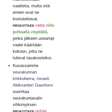
vaatteita, mutta sitä
ennen ovat ne
kostutettavat,
pirskottaen
vettä
niille
puhtaalla vispilällä
,
jonka jälkeen useampi
vaate kääritään
kokoon, jotta ne
tulevat tasakosteiksi.
Kuvassamme
seurakunnan
kirkkoherra, rovasti
Aleksanteri Gaurilovv
suorittaa
seurakuntasalin
vihkimyksen
pirskottaen
pyhää