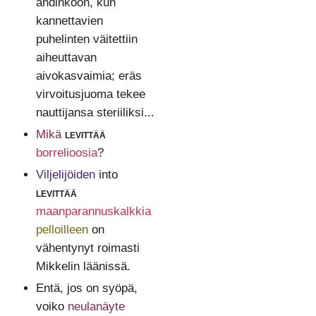
ahdinkoon, kun
kannettavien
puhelinten väitettiin
aiheuttavan
aivokasvaimia; eräs
virvoitusjuoma tekee
nauttijansa steriiliksi...
Mikä
levittää
borrelioosia
?
Viljelijöiden
into
levittää
maanparannuskalkkia
pelloilleen
on
vähentynyt roimasti
Mikkelin läänissä.
Entä, jos on syöpä,
voiko
neulanäyte