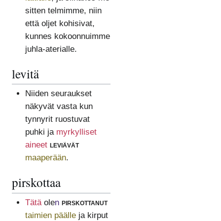
sitten telmimme, niin
että oljet kohisivat,
kunnes kokoonnuimme
juhla-aterialle.
levitä
Niiden seuraukset
näkyvät vasta kun
tynnyrit ruostuvat
puhki ja
myrkylliset
aineet
leviävät
maaperään
.
pirskottaa
Tätä
ole
n
pirskottanut
taimien päälle
ja kirput