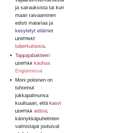
ja sairauksista tai kun
maan raivaaminen
edisti malariaa ja
kesytetyt eläimet
levittivät
tuberkuloosia
.
Tappajabakteeri
levittää
kauhua
Englannissa
Moni poloinen on
tuhonnut
jukkapalmunsa
kuultuaan, että
kasvi
levittää
aidsia
;
kännykkäpuhelinten
valmistajat joutuivat