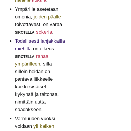
hänelle
kukkia
. "
Ympärille asetetaan
omenia,
joiden päälle
toivottavasti on varaa
sirotella
sokeria
.
Todellisesti lahjakkailla
miehillä
on oikeus
sirotella
rahaa
ympärilleen
, sillä
silloin heidän on
pantava liikkeelle
kaikki sisäiset
kykynsä ja taitonsa,
nimittäin uutta
saadakseen.
Varmuuden vuoksi
voidaan
yli kaiken