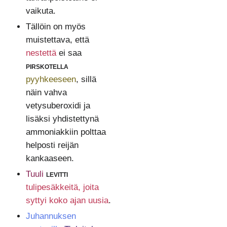
vaikuta.
Tällöin on myös
muistettava, että
nestettä
ei saa
pirskotella
pyyhkeeseen
, sillä
näin vahva
vetysuberoxidi ja
lisäksi yhdistettynä
ammoniakkiin polttaa
helposti reijän
kankaaseen.
Tuuli
levitti
tulipesäkkeitä, joita
syttyi koko ajan uusia
.
Juhannuksen