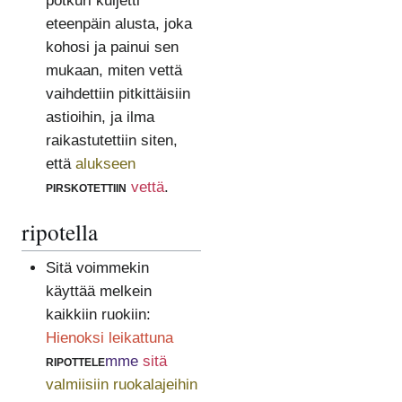
potkuri kuljetti
eteenpäin alusta, joka
kohosi ja painui sen
mukaan, miten vettä
vaihdettiin pitkittäisiin
astioihin, ja ilma
raikastutettiin siten,
että
alukseen
pirskotettiin
vettä
.
ripotella
Sitä voimmekin
käyttää melkein
kaikkiin ruokiin:
Hienoksi leikattuna
ripottele
mme
sitä
valmiisiin ruokalajeihin