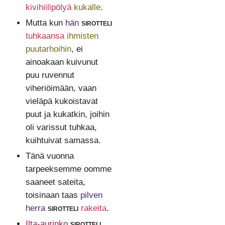
kivihiilipölyä
kukalle
.
Mutta kun
hän
sirotteli
tuhkaansa
ihmisten
puutarhoihin
, ei
ainoakaan kuivunut
puu ruvennut
viheriöimään, vaan
vieläpä kukoistavat
puut ja kukatkin, joihin
oli varissut tuhkaa,
kuihtuivat samassa.
Tänä vuonna
tarpeeksemme oomme
saaneet sateita,
toisinaan taas
pilven
herra
sirotteli
rakeita
.
Ilta-aurinko
sirotteli