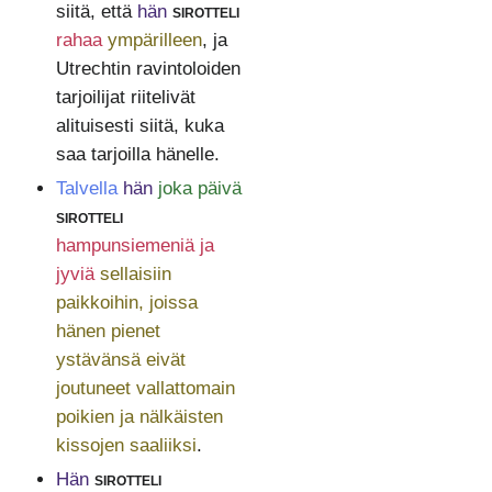
siitä, että
hän
sirotteli
rahaa
ympärilleen
, ja
Utrechtin ravintoloiden
tarjoilijat riitelivät
alituisesti siitä, kuka
saa tarjoilla hänelle.
Talvella
hän
joka päivä
sirotteli
hampunsiemeniä ja
jyviä
sellaisiin
paikkoihin, joissa
hänen pienet
ystävänsä eivät
joutuneet vallattomain
poikien ja nälkäisten
kissojen saaliiksi
.
Hän
sirotteli