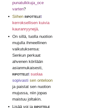
punatulkkuja_oce
varten
?
Siihen
ripottele
t
kerroksellisen kuivia
kauranryynejä
.
On sillä, tuolla nuotion
mujulla ihmeellinen
vaikutuksensa:
Senkun perkaat
ahvenen körilään
asianmukaisesti,
ripottele
t
suolaa
sopivasti
sen onteloon
ja paistat sen nuotion
mujussa, niin jopas
maistuu joltakin.
Lisää voi ja
ripottele