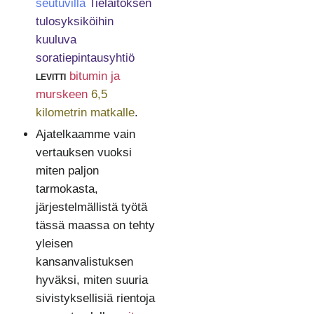
seutuvilla
Tielaitoksen
tulosyksiköihin
kuuluva
soratiepintausyhtiö
levitti
bitumin ja
murskeen
6,5
kilometrin matkalle
.
Ajatelkaamme vain
vertauksen vuoksi
miten paljon
tarmokasta,
järjestelmällistä työtä
tässä maassa on tehty
yleisen
kansanvalistuksen
hyväksi, miten suuria
sivistyksellisiä rientoja