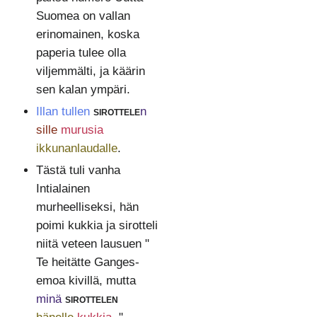
Suomea on vallan
erinomainen, koska
paperia tulee olla
viljemmälti, ja käärin
sen kalan ympäri.
Illan tullen
sirottele
n
sille
murusia
ikkunanlaudalle
.
Tästä tuli vanha
Intialainen
murheelliseksi, hän
poimi kukkia ja sirotteli
niitä veteen lausuen "
Te heitätte Ganges-
emoa kivillä, mutta
minä
sirottelen