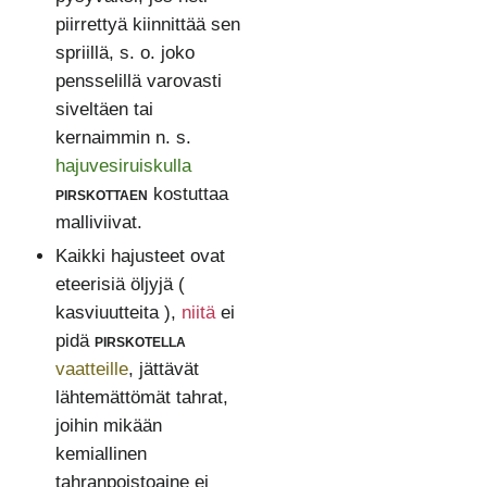
piirrettyä kiinnittää sen
spriillä, s. o. joko
pensselillä varovasti
siveltäen tai
kernaimmin n. s.
hajuvesiruiskulla
pirskottaen
kostuttaa
malliviivat.
Kaikki hajusteet ovat
eteerisiä öljyjä (
kasviuutteita ),
niitä
ei
pidä
pirskotella
vaatteille
, jättävät
lähtemättömät tahrat,
joihin mikään
kemiallinen
tahranpoistoaine ei