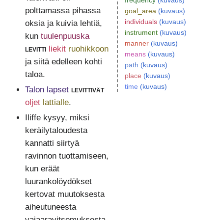
frequency
(kuvaus)
polttamassa pihassa
goal_area
(kuvaus)
individuals
(kuvaus)
oksia ja kuivia lehtiä,
instrument
(kuvaus)
kun
tuulenpuuska
manner
(kuvaus)
levitti
liekit
ruohikkoon
means
(kuvaus)
ja siitä edelleen kohti
path
(kuvaus)
taloa.
place
(kuvaus)
time
(kuvaus)
Talon lapset
levittivät
oljet
lattialle
.
Iliffe kysyy, miksi
keräilytaloudesta
kannatti siirtyä
ravinnon tuottamiseen,
kun eräät
luurankolöydökset
kertovat muutoksesta
aiheutuneesta
vajaaravitsemuksesta