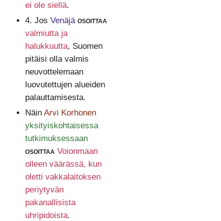
ei ole siellä
.
4. Jos
Venäjä
osoittaa
valmiutta ja
halukkuutta
, Suomen
pitäisi olla valmis
neuvottelemaan
luovutettujen alueiden
palauttamisesta.
Näin
Arvi Korhonen
yksityiskohtaisessa
tutkimuksessaan
osoittaa
Voionmaan
olleen väärässä, kun
oletti vakkalaitoksen
periytyvän
pakanallisista
uhripidoista
.