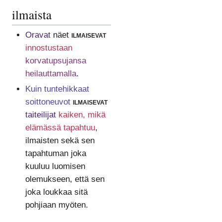
ilmaista
Oravat
näet
ilmaisevat
innostustaan
korvatupsujansa
heilauttamalla
.
Kuin tuntehikkaat
soittoneuvot
ilmaisevat
taiteilijat
kaiken, mikä
elämässä tapahtuu
,
ilmaisten sekä sen
tapahtuman joka
kuuluu luomisen
olemukseen, että sen
joka loukkaa sitä
pohjiaan myöten.