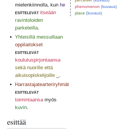
perceiver
(kuvaus)
mielenkiinnolla, kun
he
phenomenon
(kuvaus)
esittelevät
itseään
place
(kuvaus)
ravintoloiden
parketeilla
.
Yhteisillä messuillaan
oppilaitokset
esittelevät
koulutuspirjontaansa
sekä nuorille että
aikuisopiskelijoille
_.
Harrastajatearteriryhmät
esittelevät
toimintaansa
myös
kuvin
.
esittää