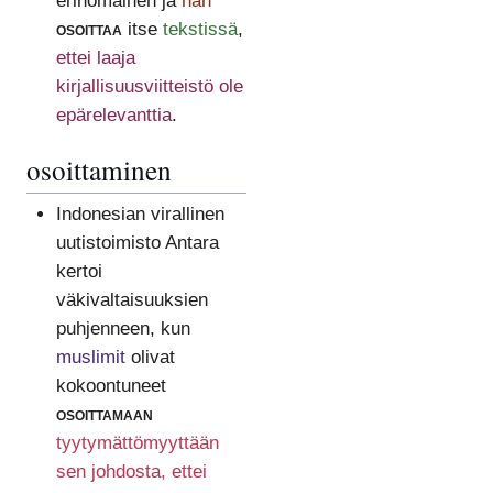
erinomainen ja
hän
osoittaa
itse
tekstissä
,
ettei laaja
kirjallisuusviitteistö ole
epärelevanttia
.
osoittaminen
Indonesian virallinen
uutistoimisto Antara
kertoi
väkivaltaisuuksien
puhjenneen, kun
muslimit
olivat
kokoontuneet
osoittamaan
tyytymättömyyttään
sen johdosta, ettei