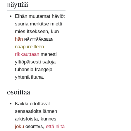
näyttää
Eihän muutamat häviöt
suuria merkitse mietti
mies itsekseen, kun
hän
näyttääkseen
naapureilleen
rikkauttaan
menetti
yltiöpäisesti satoja
tuhansia frangeja
yhtenä iltana.
osoittaa
Kaikki odottavat
sensaatioita lännen
arkistoista, kunnes
joku
osoittaa
,
että niitä