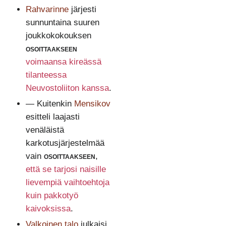
Rahvarinne
järjesti
sunnuntaina suuren
joukkokokouksen
osoittaakseen
voimaansa kireässä
tilanteessa
Neuvostoliiton kanssa
.
— Kuitenkin
Mensikov
esitteli laajasti
venäläistä
karkotusjärjestelmää
vain
osoittaakseen
,
että se tarjosi naisille
lievempiä vaihtoehtoja
kuin pakkotyö
kaivoksissa
.
Valkoinen talo
julkaisi