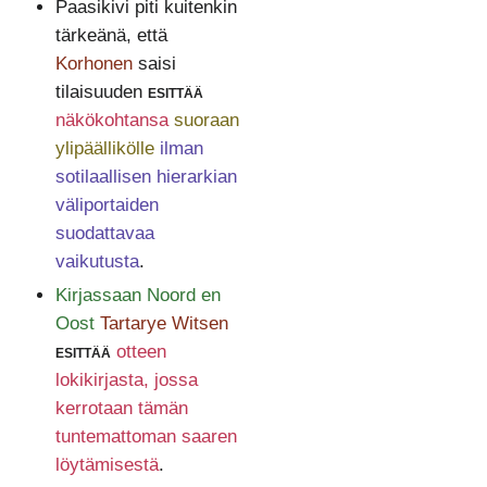
Paasikivi piti kuitenkin
tärkeänä, että
Korhonen
saisi
tilaisuuden
esittää
näkökohtansa
suoraan
ylipäällikölle
ilman
sotilaallisen hierarkian
väliportaiden
suodattavaa
vaikutusta
.
Kirjassaan Noord en
Oost
Tartarye Witsen
esittää
otteen
lokikirjasta, jossa
kerrotaan tämän
tuntemattoman saaren
löytämisestä
.