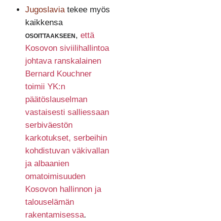
Jugoslavia
tekee myös
kaikkensa
osoittaakseen
,
että
Kosovon siviilihallintoa
johtava ranskalainen
Bernard Kouchner
toimii YK:n
päätöslauselman
vastaisesti salliessaan
serbiväestön
karkotukset, serbeihin
kohdistuvan väkivallan
ja albaanien
omatoimisuuden
Kosovon hallinnon ja
talouselämän
rakentamisessa
.