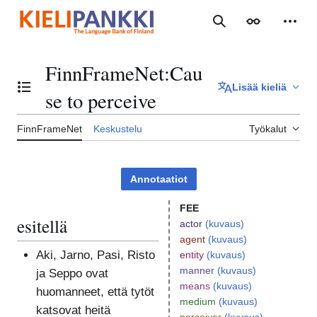
Siirry
sisältöön
Haku
Ulkoasu
Henki
FinnFrameNet
:
Cau
Lisää kieliä
Vaihda sisällysluettelo
se to perceive
FinnFrameNet
Keskustelu
Työkalut
Annotaatiot
FEE
esitellä
actor
(kuvaus)
agent
(kuvaus)
Aki, Jarno, Pasi, Risto
entity
(kuvaus)
manner
(kuvaus)
ja Seppo ovat
means
(kuvaus)
huomanneet, että tytöt
medium
(kuvaus)
katsovat heitä