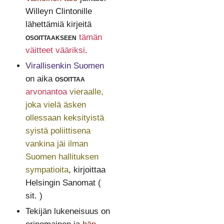
Willeyn Clintonille
lähettämiä kirjeitä
osoittaakseen
tämän
väitteet vääriksi
.
Virallisenkin Suomen
on aika
osoittaa
arvonantoa
vieraalle,
joka vielä äsken
ollessaan keksityistä
syistä poliittisena
vankina jäi ilman
Suomen hallituksen
sympatioita
, kirjoittaa
Helsingin Sanomat (
sit. )
Tekijän lukeneisuus on