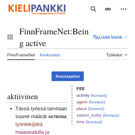
Siirry
sisältöön
Haku
Ulkoasu
Henki
FinnFrameNet
:
Bein
Lisää kieliä
Vaihda sisällysluettelo
g active
FinnFrameNet
Keskustelu
Työkalut
Annotaatiot
FEE
aktiivinen
activity
(kuvaus)
agent
(kuvaus)
Tässä työssä tarvitaan
place
(kuvaus)
salient_entity
(kuvaus)
suuret määrät
aktiivisia
time
(kuvaus)
työntekijöitä
maaseudulla ja