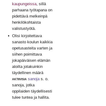
kaupungeissa
, sillä
parhaana työtapana on
pidettävä melkeinpä
henkilökohtaista
valistustyötä.
Olisi kirjoitettava
sanasto koulun kaikkia
opetusasteita varten ja
siihen poimittava
jokapäiväisen elämän
aloilta jotakuinkin
täydellinen määrä
aktiivisia
sanoja
s. o.
sanoja, jotka
oppilaiden täydellisesti
tulee tuntea ja hallita.