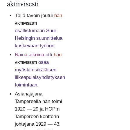
aktiivisesti
Tällä tavoin joutui
hän
aktiivisesti
osallistumaan Suur-
Helsingin suunnittelua
koskevaan työhön
.
Näinä aikoina
otti
hän
aktiivisesti
osaa
myöskin sikäläisen
liikeapulaisyhdistyksen
toimintaan
.
Asianajajana
Tampereella hän toimi
1920 — 29 ja HOP:n
Tampereen konttorin
johtajana 1929 — 43.