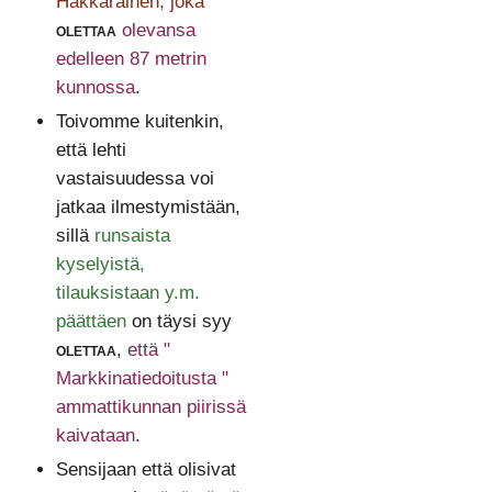
Hakkarainen, joka
olettaa
olevansa
edelleen 87 metrin
kunnossa
.
Toivomme kuitenkin,
että lehti
vastaisuudessa voi
jatkaa ilmestymistään,
sillä
runsaista
kyselyistä,
tilauksistaan y.m.
päättäen
on täysi syy
olettaa
,
että "
Markkinatiedoitusta "
ammattikunnan piirissä
kaivataan
.
Sensijaan että olisivat