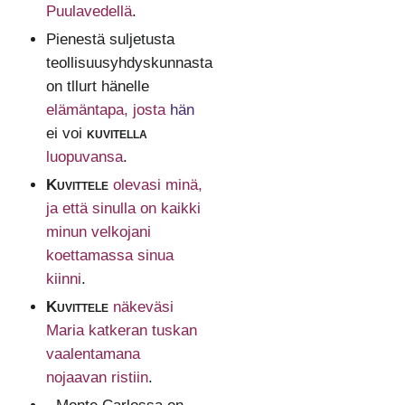
Puulavedellä
.
Pienestä suljetusta
teollisuusyhdyskunnasta
on tllurt hänelle
elämäntapa, josta
hän
ei voi
kuvitella
luopuvansa
.
Kuvittele
olevasi minä,
ja että sinulla on kaikki
minun velkojani
koettamassa sinua
kiinni
.
Kuvittele
näkeväsi
Maria katkeran tuskan
vaalentamana
nojaavan ristiin
.