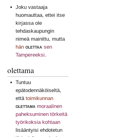
Joku vastaaja
huomauttaa, ettei itse
kirjassa ole
tehdaskaupungin
nimeä mainittu, mutta
hän
olettaa
sen
Tampereeksi
.
olettama
Tuntuu
epätodennäköiseltä,
että
toimikunnan
olettama
moraalinen
paheksuminen törkeitä
työrikoksia kohtaan
lisääntyisi ehdotetun