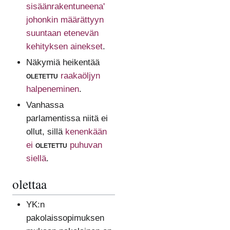
sisäänrakentuneena'
johonkin määrättyyn
suuntaan etenevän
kehityksen ainekset
.
Näkymiä heikentää
oletettu
raakaöljyn
halpeneminen
.
Vanhassa
parlamentissa niitä ei
ollut, sillä
kenenkään
ei
oletettu
puhuvan
siellä
.
olettaa
YK:n
pakolaissopimuksen