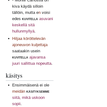
- Monte Carlossa on
kiva käydä silloin
tällöin, mutta e
n
voisi
edes
kuvitella
asuvani
keskellä sitä
hullunmyllyä
.
Hiljaa köröttelevän
ajoneuvon kuljettaja
saataakin usein
kuvitella
ajavansa
juuri sallittua nopeutta
.
käsitys
Ensimmäisenä ei ole
meidän
käsityksemme
siitä, mikä uskoon
sopii
.