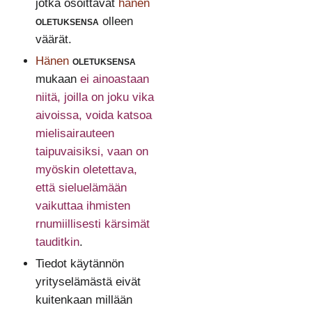
jotka osoittavat
hänen
oletuksensa
olleen
väärät.
Hänen
oletuksensa
mukaan
ei ainoastaan
niitä, joilla on joku vika
aivoissa, voida katsoa
mielisairauteen
taipuvaisiksi, vaan on
myöskin oletettava,
että sieluelämään
vaikuttaa ihmisten
rnumiillisesti kärsimät
tauditkin
.
Tiedot käytännön
yrityselämästä eivät
kuitenkaan millään