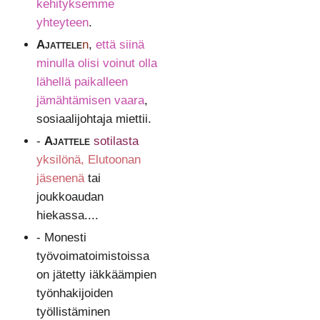
kehityksemme
yhteyteen
.
Ajattele
n
,
että siinä
minulla olisi voinut olla
lähellä paikalleen
jämähtämisen vaara
,
sosiaalijohtaja miettii.
-
Ajattele
sotilasta
yksilönä, Elutoonan
jäsenenä
tai
joukkoaudan
hiekassa....
- Monesti
työvoimatoimistoissa
on jätetty iäkkäämpien
työnhakijoiden
työllistäminen