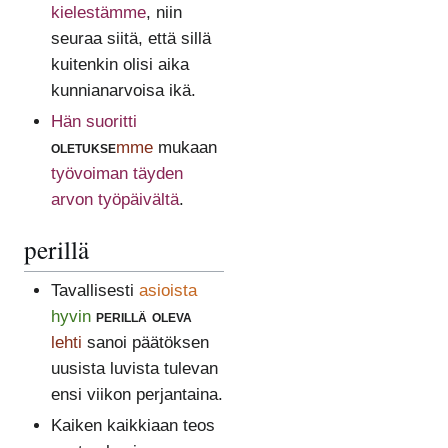
kielestämme
, niin
seuraa siitä, että sillä
kuitenkin olisi aika
kunnianarvoisa ikä.
Hän suoritti
oletukse
mme
mukaan
työvoiman täyden
arvon työpäivältä
.
perillä
Tavallisesti
asioista
hyvin
perillä oleva
lehti
sanoi päätöksen
uusista luvista tulevan
ensi viikon perjantaina.
Kaiken kaikkiaan teos