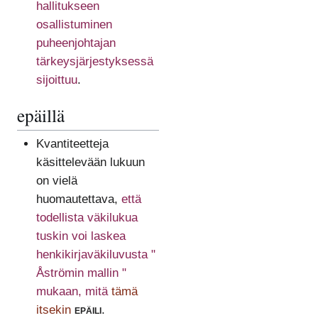
hallitukseen
osallistuminen
puheenjohtajan
tärkeysjärjestyksessä
sijoittuu
.
epäillä
Kvantiteetteja
käsittelevään lukuun
on vielä
huomautettava,
että
todellista väkilukua
tuskin voi laskea
henkikirjaväkiluvusta "
Åströmin mallin "
mukaan, mitä
tämä
itsekin
epäili
.