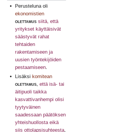
Perusteluna oli
ekonomistien
olettamus
siitä, että
yritykset käyttäisivät
säästyvät rahat
tehtaiden
rakentamiseen ja
uusien työntekijöiden
pestaamiseen
.
Lisäksi
komitean
olettamus
,
että isä- tai
äitipuoli taikka
kasvattivanhempi olisi
tyytyväinen
saadessaan päätöksen
yhteishuollosta eikä
siis ottolapsisuhteesta
,