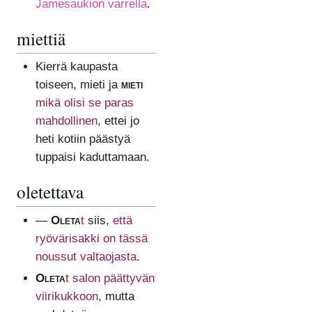
Jamesaukion varrella
.
miettiä
Kierrä kaupasta
toiseen, mieti ja
mieti
mikä olisi se paras
mahdollinen
, ettei jo
heti kotiin päästyä
tuppaisi kaduttamaan.
oletettava
—
Oleta
t
siis,
että
ryövärisakki on tässä
noussut valtaojasta
.
Oleta
t
salon päättyvän
viirikukkoon
, mutta