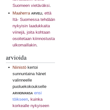
Suomeen vietäväksi
.
Maaherra
arveli
,
että
Itä- Suomessa tehdään
nykyisin laadukkaita
viinejä, joita kohtaan
osoitetaan kiinnostusta
ulkomaillakin
.
arvioida
Niinistö
kertoi
sunnuntaina hänet
valinneelle
puoluekokoukselle
arvioivansa
ensi
töikseen
,
kuinka
korkealle nykyiseen