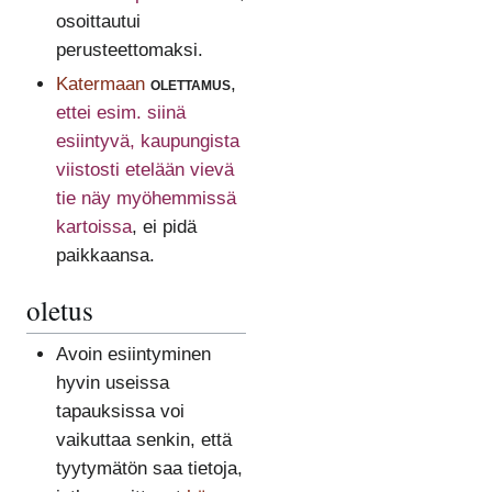
osoittautui
perusteettomaksi.
Katermaan
olettamus
,
ettei esim. siinä
esiintyvä, kaupungista
viistosti etelään vievä
tie näy myöhemmissä
kartoissa
, ei pidä
paikkaansa.
oletus
Avoin esiintyminen
hyvin useissa
tapauksissa voi
vaikuttaa senkin, että
tyytymätön saa tietoja,