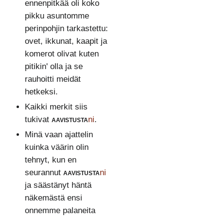
ennenpitkää oli koko
pikku asuntomme
perinpohjin tarkastettu:
ovet, ikkunat, kaapit ja
komerot olivat kuten
pitikin' olla ja se
rauhoitti meidät
hetkeksi.
Kaikki merkit siis
tukivat
aavistusta
ni
.
Minä vaan ajattelin
kuinka väärin olin
tehnyt, kun en
seurannut
aavistusta
ni
ja säästänyt häntä
näkemästä ensi
onnemme palaneita