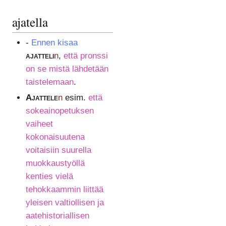
ajatella
-
Ennen kisaa
ajatteli
n
,
että pronssi
on se mistä lähdetään
taistelemaan
.
Ajattele
n
esim.
että
sokeainopetuksen
vaiheet
kokonaisuutena
voitaisiin suurella
muokkaustyöllä
kenties vielä
tehokkaammin liittää
yleisen valtiollisen ja
aatehistoriallisen