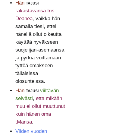
Hän
tajusi
rakastavansa Iris
Deanea
, vaikka hän
samalla tiesi, ettei
hänellä ollut oikeutta
käyttää hyväkseen
suojelijan-asemaansa
ja pyrkiä voittamaan
tyttöä omakseen
tällaisissa
olosuhteissa.
Hän
tajusi
viiltävän
selvästi
,
etta mikään
muu ei ollut muuttunut
kuin hänen oma
tMansa
.
Viiden vuoden