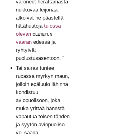
varoneet herättämästä
nukkuvaa leijonaa,
alkoivat he päästellä
hätähuutoja
tulossa
olevan
oletetun
vaaran
edessä ja
ryhtyivät
puolustusasentoon. "
Tai sairas tuntee
ruoassa myrkyn maun,
jolloin epäluulo lähinnä
kohdistuu
aviopuolisoon, joka
muka yrittää hänestä
vapautua toisen tähden
ja syytön aviopuoliso
voi saada