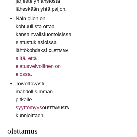
järjestelyn ansiosta
läheskään yhtä paljon.
Näin ollen on
kohtuullista ottaa
kansainvälisluontoisissa
elatustukiasioissa
lähtökohdaksi
olettama
siitä, että
elatusvelvollinen on
elossa
.
Toivottavasti
mahdollisimman
pitkälle
syyttömyys
olettamusta
kunnioittaen.
olettamus