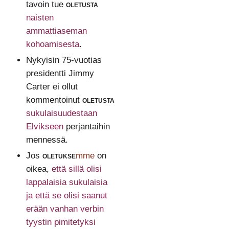
tavoin tue
oletusta
naisten
ammattiaseman
kohoamisesta
.
Nykyisin 75-vuotias
presidentti Jimmy
Carter ei ollut
kommentoinut
oletusta
sukulaisuudestaan
Elvikseen
perjantaihin
mennessä.
Jos
oletukse
mme
on
oikea,
että sillä olisi
lappalaisia sukulaisia
ja että se olisi saanut
erään vanhan verbin
tyystin pimitetyksi