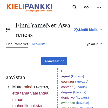
Siirry
sisältöön
Haku
Ulkoasu
Henki
FinnFrameNet
:
Awa
Lisää kieliä
Vaihda sisällysluettelo
reness
FinnFrameNet
Keskustelu
Työkalut
Annotaatiot
FEE
aavistaa
agent
(kuvaus)
cognizer
(kuvaus)
Mutto
minä
aavistan
,
content
(kuvaus)
degree
(kuvaus)
että tämä vaarantaa
depictive
(kuvaus)
minun
evidence
(kuvaus)
mahdollisuuksiani
.