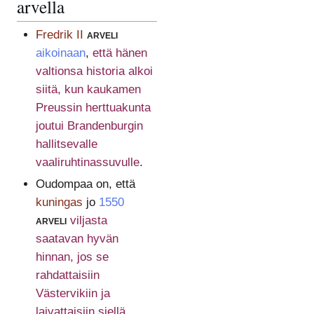
arvella
Fredrik II
arveli
aikoinaan
,
että hänen
valtionsa historia alkoi
siitä, kun kaukamen
Preussin herttuakunta
joutui Brandenburgin
hallitsevalle
vaaliruhtinassuvulle
.
Oudompaa on, että
kuningas
jo
1550
arveli
viljasta
saatavan hyvän
hinnan, jos se
rahdattaisiin
Västervikiin ja
laivattaisiin siellä