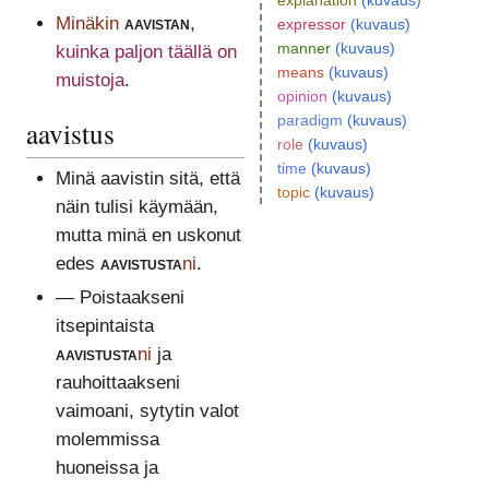
explanation
(kuvaus)
Minäkin
aavistan
,
expressor
(kuvaus)
manner
(kuvaus)
kuinka paljon täällä on
means
(kuvaus)
muistoja
.
opinion
(kuvaus)
paradigm
(kuvaus)
aavistus
role
(kuvaus)
time
(kuvaus)
Minä aavistin sitä, että
topic
(kuvaus)
näin tulisi käymään,
mutta minä en uskonut
edes
aavistusta
ni
.
— Poistaakseni
itsepintaista
aavistusta
ni
ja
rauhoittaakseni
vaimoani, sytytin valot
molemmissa
huoneissa ja