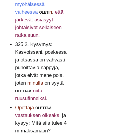
myöhäisessä
vaiheessa
oleti
n
,
että
järkevät asiasyyt
johtaisivat sellaiseen
ratkaisuun
.
325 2. Kysymys:
Kasvoissani, poskessa
ja otsassa on vahvasti
punoittavia näppyjä,
jotka eivät mene pois,
joten
minulla
on syytä
olettaa
niitä
ruusufinneiksi
.
Opettaja
olettaa
vastauksen oikeaksi
ja
kysyy: Mitä siis tulee 4
m maksamaan?