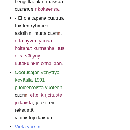
hengclläänkin maksaa
oletetun
rikoksensa
.
- Ei ole tapana puuttua
toisten ryhmien
asioihin, mutta
oleti
n
,
että hyvin työnsä
hoitanut kunnanhallitus
olisi säilynyt
kutakuinkin ennallaan
.
Odotusajan venyttyä
keväällä 1991
puoleentoista vuoteen
oleti
n
,
ettei kirjoitusta
julkaista
, joten tein
tekstistä
yliopistojulkaisun.
Vielä varsin