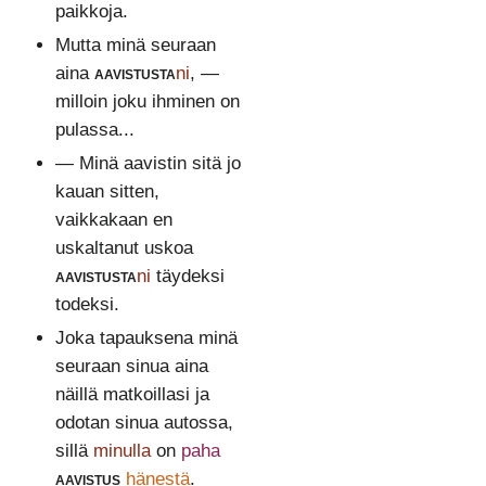
paikkoja.
Mutta minä seuraan
aina
aavistusta
ni
, —
milloin joku ihminen on
pulassa...
— Minä aavistin sitä jo
kauan sitten,
vaikkakaan en
uskaltanut uskoa
aavistusta
ni
täydeksi
todeksi.
Joka tapauksena minä
seuraan sinua aina
näillä matkoillasi ja
odotan sinua autossa,
sillä
minulla
on
paha
aavistus
hänestä
.