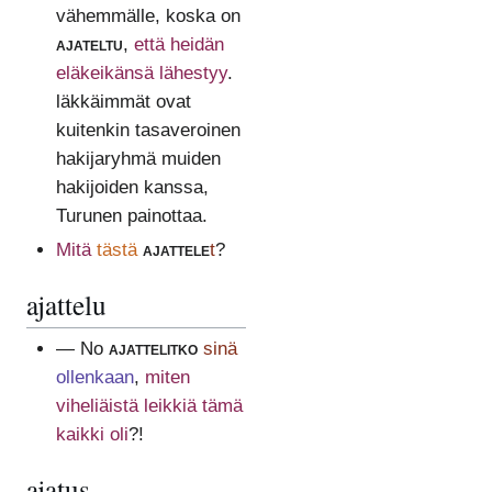
vähemmälle, koska on
ajateltu
,
että heidän
eläkeikänsä lähestyy
.
läkkäimmät ovat
kuitenkin tasaveroinen
hakijaryhmä muiden
hakijoiden kanssa,
Turunen painottaa.
Mitä
tästä
ajattele
t
?
ajattelu
— No
ajattelitko
sinä
ollenkaan
,
miten
viheliäistä leikkiä tämä
kaikki oli
?!
ajatus