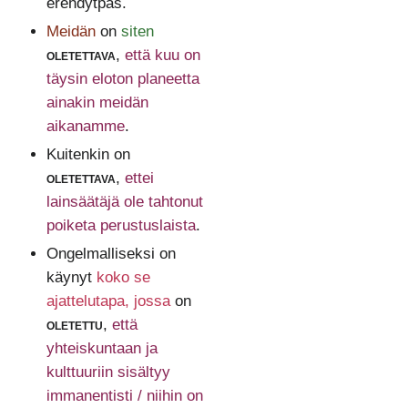
erehdytpäs.
Meidän
on
siten
oletettava
,
että kuu on
täysin eloton planeetta
ainakin meidän
aikanamme
.
Kuitenkin on
oletettava
,
ettei
lainsäätäjä ole tahtonut
poiketa perustuslaista
.
Ongelmalliseksi on
käynyt
koko se
ajattelutapa, jossa
on
oletettu
,
että
yhteiskuntaan ja
kulttuuriin sisältyy
immanentisti / niihin on