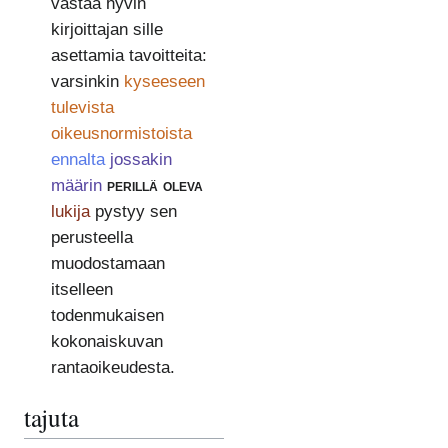
vastaa hyvin
kirjoittajan sille
asettamia tavoitteita:
varsinkin
kyseeseen
tulevista
oikeusnormistoista
ennalta
jossakin
määrin
perillä oleva
lukija
pystyy sen
perusteella
muodostamaan
itselleen
todenmukaisen
kokonaiskuvan
rantaoikeudesta.
tajuta