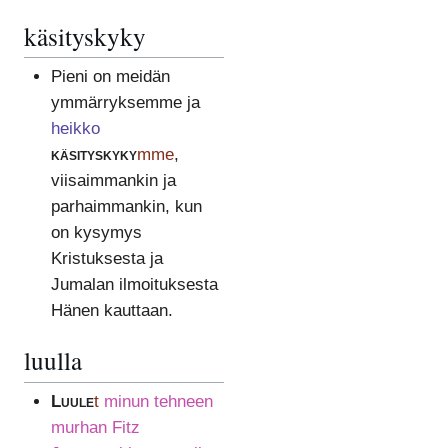
käsityskyky
Pieni on meidän
ymmärryksemme ja
heikko
käsityskyky
mme
,
viisaimmankin ja
parhaimmankin, kun
on kysymys
Kristuksesta ja
Jumalan ilmoituksesta
Hänen kauttaan.
luulla
Luule
t
minun tehneen
murhan Fitz