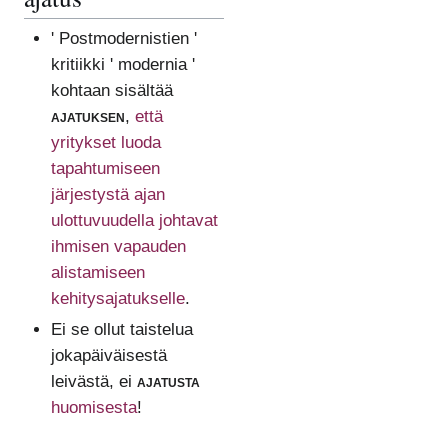
' Postmodernistien '
kritiikki ' modernia '
kohtaan sisältää
ajatuksen
,
että
yritykset luoda
tapahtumiseen
järjestystä ajan
ulottuvuudella johtavat
ihmisen vapauden
alistamiseen
kehitysajatukselle
.
Ei se ollut taistelua
jokapäiväisestä
leivästä, ei
ajatusta
huomisesta
!