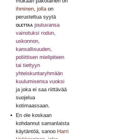
mukaan pakolainen on
ihminen, jolla
on
perusteltua syytä
olettaa
joutuvansa
vainotuksi rodun,
uskonnon,
kansallisuuden,
poliittisen mielipiteen
tai tiettyyn
yhteiskuntaryhmään
kuulumisensa vuoksi
ja joka ei saa riittävää
suojelua
kotimaassaan.
En ole koskaan
kohdannut samanlaista
käytäntöä, sanoo
Harri