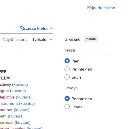
Kirjaudu sisään
Lisää kieliä
Ulkoasu
piilota
Näytä historia
Työkalut
Teksti
Pieni
Perinteinen
FEE
Suuri
FEEM
activity
(kuvaus)
Leveys
agent
(kuvaus)
depictive
(kuvaus)
Perinteinen
instrument
(kuvaus)
Leveä
manner
(kuvaus)
path
(kuvaus)
purpose
(kuvaus)
target_location
(kuvaus)