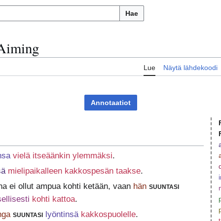
Hae
Aiming
Lue
Näytä lähdekoodi
Annotaatiot
nsa
vielä itseäänkin ylemmäksi
.
sä
mielipaikalleen kakkospesän taakse
.
a ei ollut ampua kohti ketään, vaan
hän
suuntasi
ellisesti
kohti kattoa
.
nga
suuntasi
lyöntinsä
kakkospuolelle
.