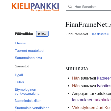
Siirry
sisältöön
FinnFrameNet
:
Päävalikko
piilota
FinnFrameNet
Keskustelu
Etusivu
Tuoreet muutokset
Satunnainen sivu
suunnata
Sanastot
Lyydi
Hän
suuntasi
katsee
Tsilari
Hän
suuntasi
lyöntin
Etymologinen
Ampujan tarkoituksen
verkkosanakirja
laukaukset
tarkoituks
Namnledslexikon
Virkistyksen Jari Ko
Suomalais-venäläinen