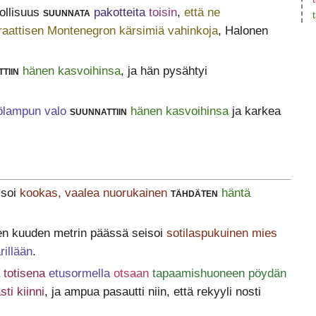
llisuus
suunnata
pakotteita
toisin
,
että ne
raattisen Montenegron kärsimiä vahinkoja
, Halonen
tiin
hänen kasvoihinsa
, ja hän pysähtyi
ölampun valo
suunnattiin
hänen kasvoihinsa
ja karkea
isoi
kookas, vaalea nuorukainen
tähdäten
häntä
en kuuden metrin päässä seisoi
sotilaspukuinen mies
rillään
.
totisena
etusormella
otsaan
tapaamishuoneen pöydän
sti kiinni
, ja ampua pasautti niin, että rekyyli nosti