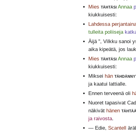
Mies
tähtäsi
Annaa
p
kiukkuisesti:
Lahdessa perjantain
tulleita poliiseja
katka
Äijä ", Vilkku sanoi y
aika kipeätä, jos lau
Mies
tähtäsi
Annaa
p
kiukkuisesti:
Miksei
hän
tähdänny
ja kaatui lattialle.
Ennen terveenä oli
h
Nuoret tapasivat Cad
näkivät
hänen
tähtä
ja raivosta
.
— Edie,
Scantell
äräh