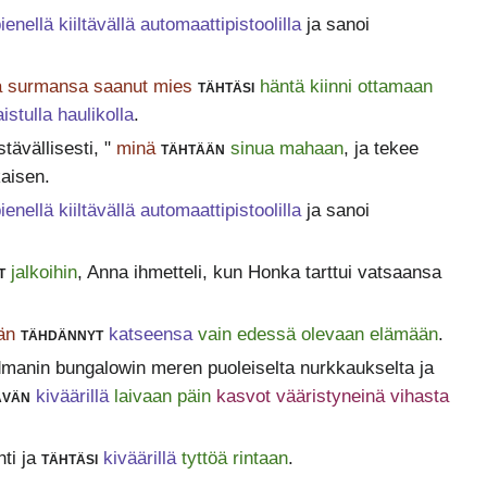
ienellä kiiltävällä automaattipistoolilla
ja sanoi
a surmansa saanut mies
tähtäsi
häntä kiinni ottamaan
istulla haulikolla
.
stävällisesti, "
minä
tähtään
sinua mahaan
, ja tekee
kaisen.
ienellä kiiltävällä automaattipistoolilla
ja sanoi
t
jalkoihin
, Anna ihmetteli, kun Honka tarttui vatsaansa
än
tähdännyt
katseensa
vain edessä olevaan elämään
.
manin bungalowin meren puoleiselta nurkkaukselta ja
ävän
kiväärillä
laivaan päin
kasvot vääristyneinä vihasta
ti ja
tähtäsi
kiväärillä
tyttöä rintaan
.