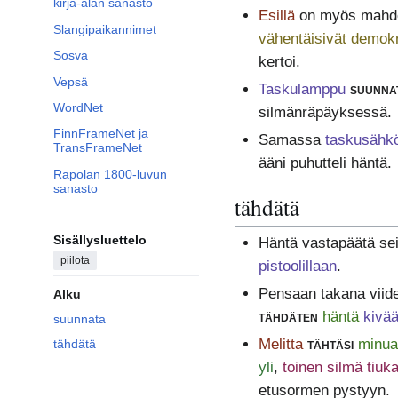
kirja-alan sanasto
Esillä
on myös mahdo
Slangipaikannimet
vähentäisivät demok
Sosva
kertoi.
Vepsä
Taskulamppu
suunnat
WordNet
silmänräpäyksessä.
FinnFrameNet ja
Samassa
taskusähk
TransFrameNet
ääni puhutteli häntä.
Rapolan 1800-luvun
sanasto
tähdätä
Sisällysluettelo
Häntä vastapäätä se
piilota
pistoolillaan
.
Pensaan takana viid
Alku
tähdäten
häntä
kivää
suunnata
Melitta
tähtäsi
minua
tähdätä
yli
,
toinen silmä tiuka
etusormen pystyyn.