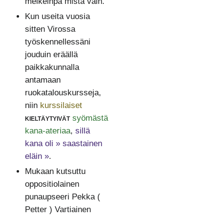
melkeinpä mistä vain.
Kun useita vuosia
sitten Virossa
työskennellessäni
jouduin eräällä
paikkakunnalla
antamaan
ruokatalouskursseja,
niin
kurssilaiset
kieltäytyivät
syömästä
kana-ateriaa
,
sillä
kana oli » saastainen
eläin »
.
Mukaan kutsuttu
oppositiolainen
punaupseeri Pekka (
Petter ) Vartiainen