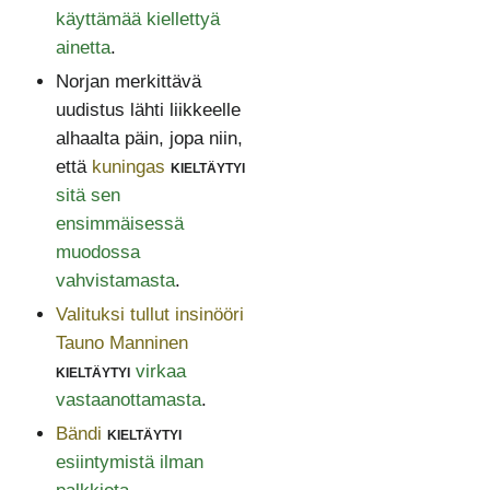
käyttämää kiellettyä
ainetta
.
Norjan merkittävä
uudistus lähti liikkeelle
alhaalta päin, jopa niin,
että
kuningas
kieltäytyi
sitä sen
ensimmäisessä
muodossa
vahvistamasta
.
Valituksi tullut insinööri
Tauno Manninen
kieltäytyi
virkaa
vastaanottamasta
.
Bändi
kieltäytyi
esiintymistä ilman