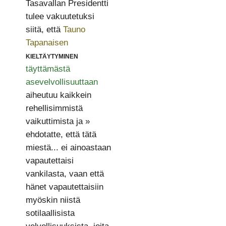
Tasavallan Presidentti
tulee vakuutetuksi
siitä, että
Tauno
Tapanaisen
kieltäytyminen
täyttämästä
asevelvollisuuttaan
aiheutuu kaikkein
rehellisimmistä
vaikuttimista ja »
ehdotatte, että tätä
miestä... ei ainoastaan
vapautettaisi
vankilasta, vaan että
hänet vapautettaisiin
myöskin niistä
sotilaallisista