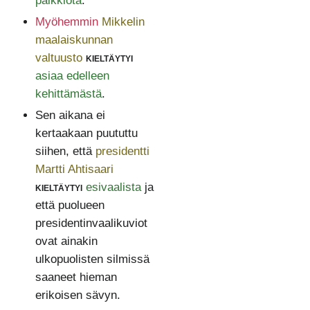
palkkiota
.
Myöhemmin
Mikkelin
maalaiskunnan
valtuusto
kieltäytyi
asiaa edelleen
kehittämästä
.
Sen aikana ei
kertaakaan puututtu
siihen, että
presidentti
Martti Ahtisaari
kieltäytyi
esivaalista
ja
että puolueen
presidentinvaalikuviot
ovat ainakin
ulkopuolisten silmissä
saaneet hieman
erikoisen sävyn.