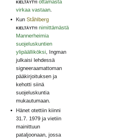
kieltäytyi
ottamasta
virkaa vastaan
.
Kun
Ståhlberg
kieltäytyi
nimittämästä
Mannerheimia
suojeluskuntien
ylipäälliköksi
, Ingman
julkaisi lehdessä
signeeraamattoman
pääkirjoituksen ja
kehotti siinä
suojeluskuntia
mukautumaan.
Hänet otettiin kiinni
31.7. 1979 ja vietiin
mainittuun
pataljoonaan, jossa