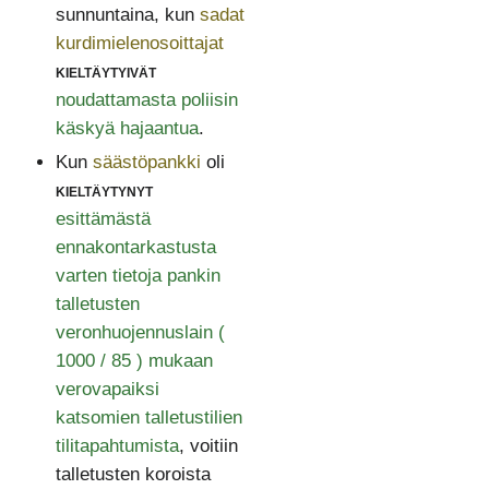
sunnuntaina, kun
sadat
kurdimielenosoittajat
kieltäytyivät
noudattamasta poliisin
käskyä hajaantua
.
Kun
säästöpankki
oli
kieltäytynyt
esittämästä
ennakontarkastusta
varten tietoja pankin
talletusten
veronhuojennuslain (
1000 / 85 ) mukaan
verovapaiksi
katsomien talletustilien
tilitapahtumista
, voitiin
talletusten koroista