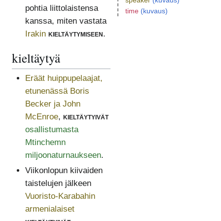
speaker
(kuvaus)
pohtia liittolaistensa
time
(kuvaus)
kanssa, miten vastata
Irakin
kieltäytymiseen
.
kieltäytyä
Eräät huippupelaajat,
etunenässä Boris
Becker ja John
McEnroe
,
kieltäytyivät
osallistumasta
Mtinchemn
miljoonaturnaukseen
.
Viikonlopun kiivaiden
taistelujen jälkeen
Vuoristo-Karabahin
armenialaiset