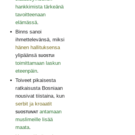
hankkimista tärkeänä
tavoitteenaan
elämässä
.
Binns sanoi
ihmettelevänsä, miksi
hänen hallituksensa
ylipäänsä
suostui
toimittamaan laskun
eteenpäin
.
Toiveet pikaisesta
ratkaisusta Bosniaan
nousivat tiistaina, kun
serbit ja kroaatit
suostuivat
antamaan
muslimeille lisää
maata
.