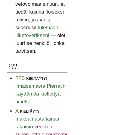
vetovoimaa sinuun, et
tiedä, kuinka iloiseksi
tulisin, jos vielä
suostuisi
t
tulemaan
liiketoverikseni
— olet
juuri se henkilö, jonka
tarvitsen.
???
FFS
kieltäytyi
ilmaisemasta Pierrat'n
käyttämää kiellettyä
ainetta
.
A
kieltäytyi
maksamasta lainaa
takaisin
vedoten
siihen, että oikeustoimi