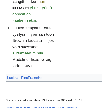
vangittiin, kun
hän
kieltäytyi
yhteistyöstä
opposition
kaatamiseksi
.
Luulen sitäpaitsi, että
pystyisin lyömään tuon
Brownin laudalta — jos
vain
suostuisi
t
auttamaan minua
,
Madeline, lisäsi Graig
tarkoittavasti.
Luokka
:
FinnFrameNet
Sivua on viimeksi muutettu 13. kesäkuuta 2017 kello 15.11.
Tietosuojakäytäntö
Tietoja Sanatista
Vastuuvapaus