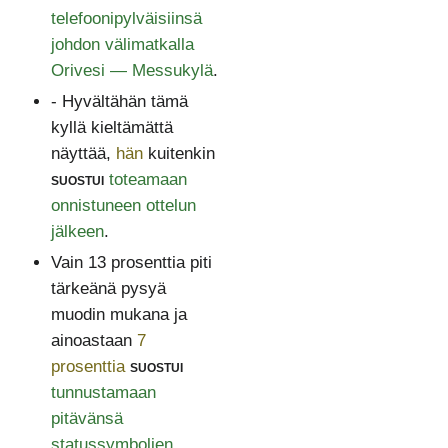
telefoonipylväisiinsä
johdon välimatkalla
Orivesi — Messukylä
.
- Hyvältähän tämä
kyllä kieltämättä
näyttää,
hän
kuitenkin
suostui
toteamaan
onnistuneen ottelun
jälkeen
.
Vain 13 prosenttia piti
tärkeänä pysyä
muodin mukana ja
ainoastaan
7
prosenttia
suostui
tunnustamaan
pitävänsä
statussymbolien