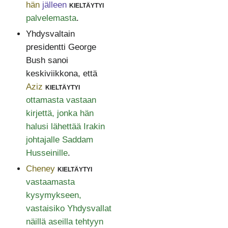
hän
jälleen
kieltäytyi
palvelemasta
.
Yhdysvaltain
presidentti George
Bush sanoi
keskiviikkona, että
Aziz
kieltäytyi
ottamasta vastaan
kirjettä, jonka hän
halusi lähettää Irakin
johtajalle Saddam
Husseinille
.
Cheney
kieltäytyi
vastaamasta
kysymykseen,
vastaisiko Yhdysvallat
näillä aseilla tehtyyn