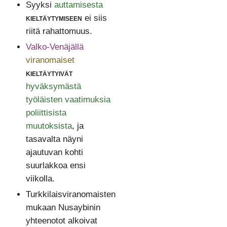
Syyksi
auttamisesta
kieltäytymiseen
ei siis
riitä rahattomuus.
Valko-Venäjällä
viranomaiset
kieltäytyivät
hyväksymästä
työläisten vaatimuksia
poliittisista
muutoksista
, ja
tasavalta näyni
ajautuvan kohti
suurlakkoa ensi
viikolla.
Turkkilaisviranomaisten
mukaan Nusaybinin
yhteenotot alkoivat