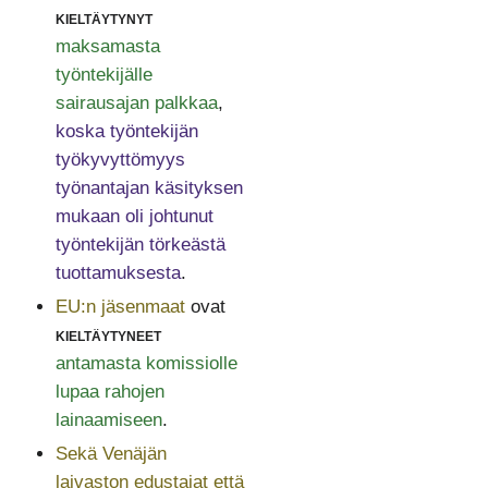
kieltäytynyt
maksamasta
työntekijälle
sairausajan palkkaa
,
koska työntekijän
työkyvyttömyys
työnantajan käsityksen
mukaan oli johtunut
työntekijän törkeästä
tuottamuksesta
.
EU:n jäsenmaat
ovat
kieltäytyneet
antamasta komissiolle
lupaa rahojen
lainaamiseen
.
Sekä Venäjän
laivaston edustajat että