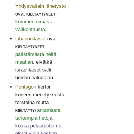
Yhdysvaltain lähetystö
ovat
kieltäytyneet
kommentoimasta
välikohtausta
.
Libanonilaiset
ovat
kieltäytyneet
päästämästä heitä
maahan
, eivätkä
israelilaiset salli
heidän paluutaan.
Pentagon
kertoi
koneen menetyksestä
torstaina mutta
kieltäytyi
antamasta
tarkempia tietoja
,
koska pelastustoimet
olivat vielä kesken
.