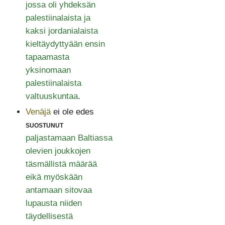
jossa oli yhdeksän
palestiinalaista ja
kaksi jordanialaista
kieltäydyttyään ensin
tapaamasta
yksinomaan
palestiinalaista
valtuuskuntaa
.
Venäjä
ei ole edes
suostunut
paljastamaan Baltiassa
olevien joukkojen
täsmällistä määrää
eikä myöskään
antamaan sitovaa
lupausta niiden
täydellisestä