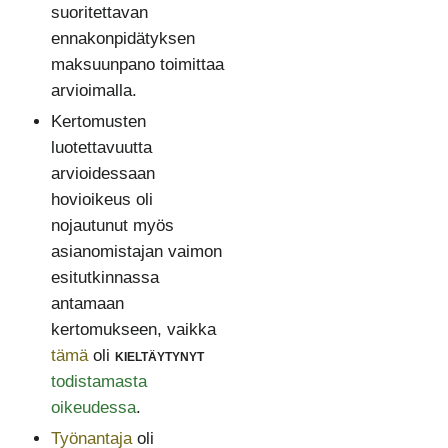
suoritettavan
ennakonpidätyksen
maksuunpano toimittaa
arvioimalla.
Kertomusten
luotettavuutta
arvioidessaan
hovioikeus oli
nojautunut myös
asianomistajan vaimon
esitutkinnassa
antamaan
kertomukseen, vaikka
tämä
oli
kieltäytynyt
todistamasta
oikeudessa
.
Työnantaja
oli