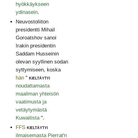
hyökkäykseen
ydinasein
.
Neuvostoliiton
presidentti Mihail
Goroatshov sanoi
Irakin presidentin
Saddam Husseinin
olevan syyllinen sodan
syttymiseen, koska
hän
"
kieltäytyi
noudattamasta
maailman yhteisön
vaatimusta ja
vetäytymästä
Kuwaitista
".
FFS
kieltäytyi
ilmaisemasta Pierrat'n