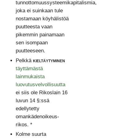
tunnottomuussysteemikapitalismia,
joka ei suinkaan tule
nostamaan köyhälistöä
puutteesta vaan
pikemmin painamaan
sen isompaan
puutteeseen.
Pelkkä
kieltäytyminen
täyttämästä
lainmukaista
luovutusvelvollisuutta
ei siis ole Rikoslain 16
luvun 14 §:ssä
edellytetty
omankädenoikeus-
rikos. *
Kolme suurta