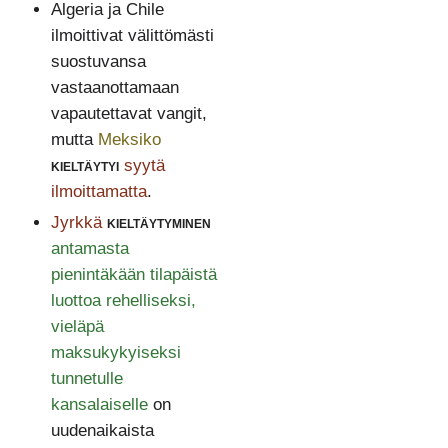
Algeria ja Chile
ilmoittivat välittömästi
suostuvansa
vastaanottamaan
vapautettavat vangit,
mutta
Meksiko
kieltäytyi
syytä
ilmoittamatta
.
Jyrkkä
kieltäytyminen
antamasta
pienintäkään tilapäistä
luottoa rehelliseksi,
vieläpä
maksukykyiseksi
tunnetulle
kansalaiselle
on
uudenaikaista