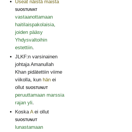
Useat näistä maista
suostuivat
vastaanottamaan
haitilaispakolaisia,
joiden pääsy
Yhdysvaltoihin
estettiin
.
JLKF:n varsinainen
johtaja Amanullah
Khan pidätettiin viime
viikolla, kun
hän
ei
ollut
suostunut
peruuttamaan marssia
rajan yli
.
Koska
A
ei ollut
suostunut
lunastamaan