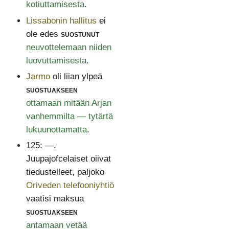
kotiuttamisesta
.
Lissabonin hallitus
ei
ole edes
suostunut
neuvottelemaan niiden
luovuttamisesta
.
Jarmo
oli liian ylpeä
suostuakseen
ottamaan mitään Arjan
vanhemmilta — tytärtä
lukuunottamatta
.
125: —.
Juupajofcelaiset oiivat
tiedustelleet, paljoko
Oriveden telefooniyhtiö
vaatisi maksua
suostuakseen
antamaan vetää