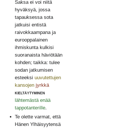
Saksa ei voi niitä
hyväksyä, jossa
tapauksessa sota
jatkuisi entistä
raivokkaampana ja
eurooppalainen
ihmiskunta kulkisi
suoranaista häviötään
kohden; taikka: tulee
sodan jatkumisen
esteeksi
uuvutettujen
kansojen
jyrkkä
kieltäytyminen
lähtemästä enää
tappotanterille
.
Te olette varmat, että
Hänen Ylhäisyytensä