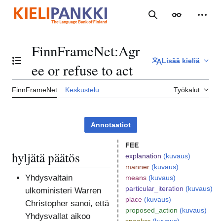
Siirry
sisältöön
Haku
Ulkoasu
Henki
FinnFrameNet
:
Agr
Lisää kieliä
Vaihda sisällysluettelo
ee or refuse to act
FinnFrameNet
Keskustelu
Työkalut
Annotaatiot
FEE
hyljätä päätös
explanation
(kuvaus)
manner
(kuvaus)
Yhdysvaltain
means
(kuvaus)
particular_iteration
(kuvaus)
ulkoministeri Warren
place
(kuvaus)
Christopher sanoi, että
proposed_action
(kuvaus)
Yhdysvallat aikoo