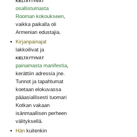
kieltäytyivät
osallistumasta
Rooman kokoukseen
,
vaikka paikalla oli
Armenian edustajia.
Kirjanpainajat
lakkoilivat ja
kieltäytyivät
painamasta manifestia
,
kerättiin adressia jne.
Tunnot ja tapahtumat
koetaan elokuvassa
pääasiallisesti tuomari
Kotkan vakaan
isänmaallisen perheen
välityksellä.
Hän
kuitenkin