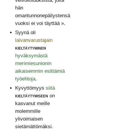
velvollisuuksista, joita
hän
omantunnonepäilystensä
vuoksi ei voi täyttää ».
Syynä oli
laivanvarustajain
kieltäytyminen
hyväksymästä
merimiesunionin
aikaisemmin esittämiä
työehtoja
.
Kyvyttömyys
siitä
kieltäytymiseen
on
kasvanut meille
molemmille
ylivoimaisen
sietämättömäksi.