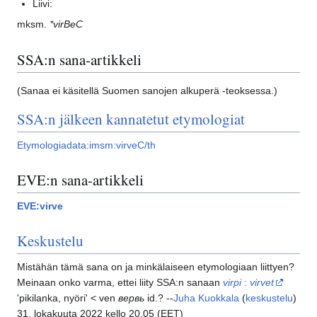
Liivi:
mksm.
*virBeC
SSA:n sana-artikkeli
(Sanaa ei käsitellä Suomen sanojen alkuperä -teoksessa.)
SSA:n jälkeen kannatetut etymologiat
Etymologiadata:imsm:virveC/th
EVE:n sana-artikkeli
EVE:virve
Keskustelu
Mistähän tämä sana on ja minkälaiseen etymologiaan liittyen?
Meinaan onko varma, ettei liity SSA:n sanaan
virpi
:
virvet
'pikilanka, nyöri' < ven
вервь
id.? --
Juha Kuokkala
(
keskustelu
)
31. lokakuuta 2022 kello 20.05 (EET)