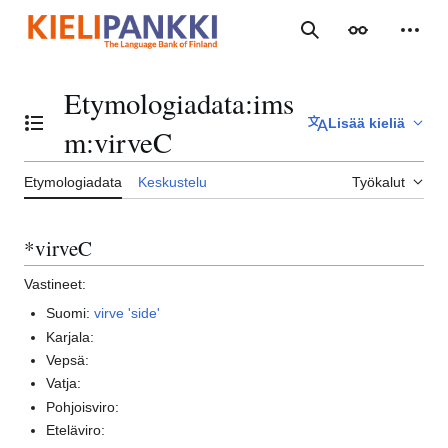
Siirry
sisältöön
Haku
Ulkoasu
Henki
Etymologiadata
:
ims
Lisää kieliä
Vaihda sisällysluettelo
m:virveC
Etymologiadata
Keskustelu
Työkalut
*virveC
Vastineet:
Suomi:
virve 'side'
Karjala:
Vepsä:
Vatja:
Pohjoisviro:
Eteläviro: