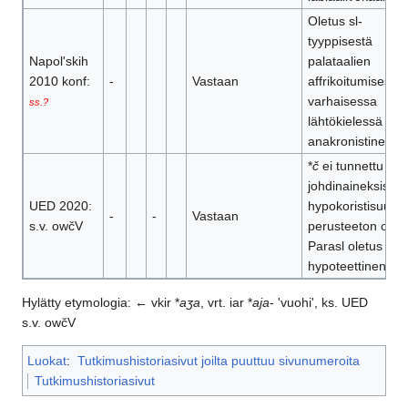
Oletus sl-
tyyppisestä
Napolʹskih
palataalien
2010 konf:
-
Vastaan
affrikoitumisesta
varhaisessa
ss.?
lähtökielessä
anakronistinen
*
č
ei tunnettu kur
johdinaineksista;
UED 2020:
hypokoristisuus
-
-
Vastaan
s.v. owčV
perusteeton oletu
Parasl oletus
hypoteettinen
Hylätty etymologia: ← vkir *
aʒa
, vrt. iar *
aja
- 'vuohi', ks. UED
s.v. owčV
Luokat
:
Tutkimushistoriasivut joilta puuttuu sivunumeroita
Tutkimushistoriasivut