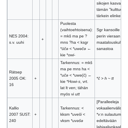
sikojen kasvatus o
tämän "kulttuurin
tärkein elinkeino
Puolesta
(vaihtoehtoisena):
Sgr kansoille alu
NES 2004:
= mkš ma pe ?
perin vieraan
+
s.v. uuhi
mns ?ha < ksgr
maatalouskulttuu
*
ūčə
< *
uwəčə
←
sanastoa
kie *
owi
-
Tarkennus: = mkš
ma pe mns ha <
Rätsep
*
učə
< *uwə(č) ←
2005 OK:
+
*
č
>
h
~
tt
kie *
Howi
-
s
, vrt.
16
lat lt ven; tähän
myös vi
utt
[Paralleeleja
Kallio
Tarkennus: <
vokaalienvälisen
2007 SUST:
+
kksm *
uveši
<
*
v
:n sulautumises
240
vksm *
uvəšə
edeltävään
labiaalivokaaliin]