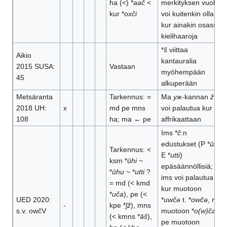
ha (<) *
aač
<
merkityksen vuoksi
kur *
oxči
voi kuitenkin olla <
kur ainakin osassa
kielihaaroja
*
š
viittaa
Aikio
kantauralia
2015 SUSA:
Vastaan
myöhempään
45
alkuperään
Metsäranta
Tarkennus: =
Ma
уж
-kannan
ž
ei
2018 UH:
x
md pe mns
voi palautua kur
108
ha; ma ← pe
affrikaattaan
Ims *
č
:n
edustukset (P *
ūhi
,
Tarkennus: <
E *
utti
)
ksm *
ūhi
~
epäsäännöllisiä;
*
ūhu
~ *
utti
?
ims voi palautua
= md (< kmd
kur muotoon
*
uča
), pe (<
UED 2020:
*
uwčə
t. *
owčə
, md
-
kpe *
ĭ̮ž
), mns
s.v. owčV
muotoon *
o(w)ča
,
(< kmns *
āš
),
pe muotoon