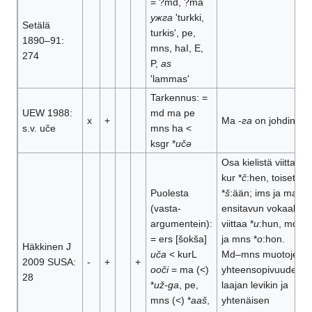
= ?md, ?ma
ужга
'turkki,
Setälä
turkis', pe,
1890–91:
mns, haI, E,
274
P,
as
'lammas'
Tarkennus: =
UEW 1988:
md ma pe
x
+
Ma -
га
on johdin
s.v. uče
mns ha <
ksgr *
učə
Osa kielistä viittaa
kur *
č
:hen, toiset
Puolesta
*
š
:ään; ims ja ma
(vasta-
ensitavun vokaali
argumentein):
viittaa *
u
:hun, md
= ers [šokša]
ja mns *
o
:hon.
Häkkinen J
uča
< kurL
Md–mns muotojen
2009 SUSA:
-
+
+
ooči
= ma (<)
yhteensopivuuden,
28
*
už-ga
, pe,
laajan levikin ja
mns (<) *
aaš
,
yhtenäisen