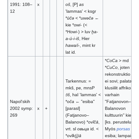
1991: 108–
x
oš
, [P]
as
12
'lammas' < ksgr
*
ūčə
< *
uwəčə
←
kie *
owi
- (<
*
Howi
-) > luv
ḫa-
a-ú-i-iš
, Hier
hawa/i
-, mint kr
lat id.
*
CoCa
> md
*
CuCo
, joten
rekonstruktio *
uč
Tarkennus: =
ei sovi; palataalis
mkš, pe, mnsP
klusiilit affrikoitui
ɔ̄š
, haI 'lammas' <
varhain
Napolʹskih
*
oča
← "esiba"
"Fatjanovon–
2002 symp:
x
+
[parasl]
Balanovon
269
(Fatjanovo–
kulttuurin" kieles
Balanovo) *
ovĭčā
,
[ks. perustelu].
vrt. sl
овьца
id. <
Myös
porsas
←
*
ovĭk(j)ā
esiba; lampaiden 