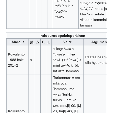
ha (< kha
*
u(w)čV
, *
o(w)ča
t.
*
āč
) ? < kur
*
a(w)čV
; kmns ja
*
owčV
~
kha *
ā
:n suhde
*
uwčV
viittaa pikemminkin
lainaan
Indoeurooppalaisperäinen
Lähde, s.
M
S
E
L
Väite
Argumentit
< ksgr *
ūčə
<
Koivulehto
*
uwəčə
← kie
Pääteaines *-
čə
v
1988 kok:
x
*
owi
- (<*
h2owi
-) >
olla hypokoristin
291–2
mint
avi
-
ḥ
, kr ὄϊς,
lat
ovis
'lammas'
Tarkennus: = ers
mkš
uča
'lammas', ma
ужга
'turkki,
turkis', udm ko
ыж
, mns[I]
ōš
, [L]
Koivulehto
oš
, ha[I]
atš
, [E]