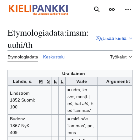
Siirry
sisältöön
Haku
Ulkoasu
Henki
Etymologiadata
:
imsm:
Lisää kieliä
uuhi/th
Etymologiadata
Keskustelu
Työkalut
Uralilainen
Lähde, s.
M
S
E
L
Väite
Argumentit
= udm, ko
Lindström
ыж
, mns[L]
1852 Suomi:
oš
, haI
atš
, E
100
oš
'lammas'
Budenz
= mkš
uča
1867 NyK:
'lammas', pe,
409
mns