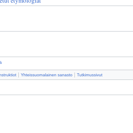
etut etymologiat
ä
truktiot
Yhteissuomalainen sanasto
Tutkimussivut