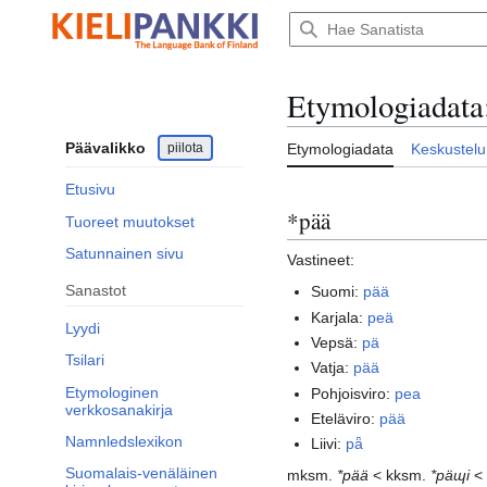
Siirry
sisältöön
Etymologiadata
Päävalikko
piilota
Etymologiadata
Keskustelu
Etusivu
*pää
Tuoreet muutokset
Satunnainen sivu
Vastineet:
Sanastot
Suomi:
pää
Karjala:
peä
Lyydi
Vepsä:
pä
Tsilari
Vatja:
pää
Etymologinen
Pohjoisviro:
pea
verkkosanakirja
Eteläviro:
pää
Namnledslexikon
Liivi:
pǟ
Suomalais-venäläinen
mksm.
*pää
< kksm.
*päɰi
<