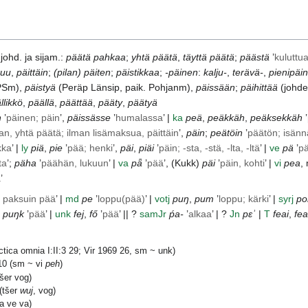
, johd. ja sijam.:
päätä pahkaa
;
yhtä päätä
,
täyttä päätä
;
päästä
’
kuluttu
kuu
,
päittäin
;
(pilan) päiten
;
päistikkaa
;
-päinen
:
kalju-
,
terävä-
,
pienipäi
PSm
),
päistyä
(
Peräp
Länsip
, paik.
Pohjanm
),
päissään
;
päihittää
(johdet
llikkö
,
päällä
,
päättää
,
pääty
,
päätyä
n
’
päinen; päin
’,
päissässe
’
humalassa
’ |
ka
peä
,
peäkkäh
,
peäksekkäh
’
an, yhtä päätä; ilman lisämaksua, päittäin
’,
päin
;
peätöin
’
päätön; isänn
rkka
’ |
ly
piä
,
pie
’
pää; henki
’,
päi
,
piäi
’
päin; -sta, -stä, -lta, -ltä
’ |
ve
pä
’
p
ta
’;
päha
’
päähän, lukuun
’ |
va
pǟ
’
pää
’, (
Kukk
)
päi
’
päin, kohti
’ |
vi
pea
,
ä
’
 paksuin pää
’ |
md
pe
’
loppu(pää)
’ |
votj
puŋ
,
pum
’
loppu; kärki
’ |
syrj
po
puŋk
’
pää
’ |
unk
fej
,
fő
’
pää
’ || ?
samJr
ṕa-
’
alkaa
’ | ?
Jn
pɛʾ
|
T
feai
,
fe
tica omnia I:II:3 29; Vir 1969 26, sm ~ unk)
10 (sm ~ vi
peh
)
šer vog)
(tšer
wuj
, vog)
a ve va)