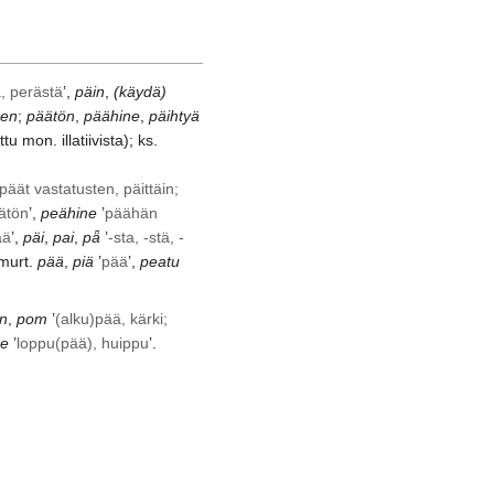
a, perästä
’,
päin
,
(käydä)
nen
;
päätön
,
päähine
,
päihtyä
tu mon. illatiivista); ks.
päät vastatusten, päittäin;
ätön
’,
peähine
’
päähän
ää
’,
päi
,
pai
,
pǟ
’
-sta, -stä, -
 murt.
pää
,
piä
’
pää
’,
peatu
n
,
pom
’
(alku)pää, kärki;
ae
’
loppu(pää), huippu
’.