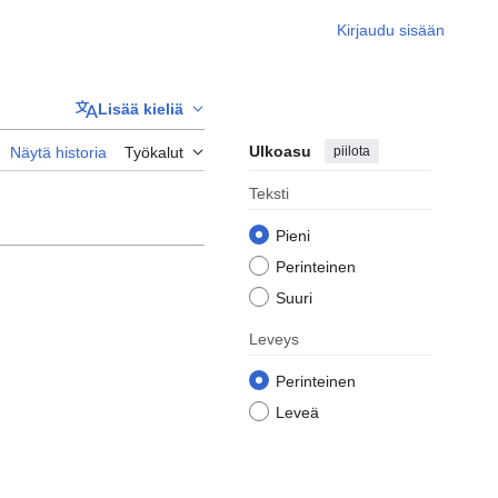
Kirjaudu sisään
Lisää kieliä
Ulkoasu
piilota
Näytä historia
Työkalut
Teksti
Pieni
Perinteinen
Suuri
Leveys
Perinteinen
Leveä