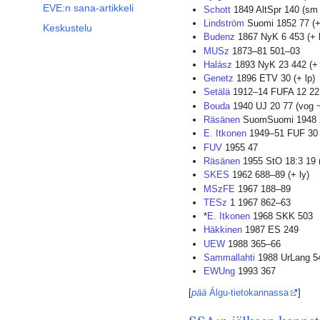
EVE:n sana-artikkeli
Schott
1849 AltSpr 140 (sm 
Lindström
Suomi 1852 77 (+
Keskustelu
Budenz
1867 NyK 6 453 (+ li
MUSz
1873–81 501–03
Halász
1893 NyK 23 442 (
Genetz
1896 ETV 30 (+ lp)
Setälä
1912–14 FUFA 12 22
Bouda
1940 UJ 20 77 (vog 
Räsänen
SuomSuomi 1948 21
E. Itkonen
1949–51 FUF 30 3
FUV
1955 47
Räsänen
1955 StO 18:3 19 (
SKES
1962 688–89 (+ ly)
MSzFE
1967 188–89
TESz
1 1967 862–63
*
E. Itkonen
1968 SKK 503
Häkkinen
1987 ES 249
UEW
1988 365–66
Sammallahti
1988 UrLang 54
EWUng
1993 367
[
pää
Álgu-tietokannassa
]