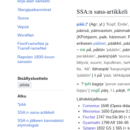
kirja-alan sanasto
Slangipaikannimet
SSA:n sana-artikkeli
Sosva
pää
(
Agr
; yl.) ’
Kopf; Ende
’
Vepsä
päinsä
,
päinvastoin
,
päinma
WordNet
(
KPohjanm
, paik.
hämmurt.
erikseen
päitset
,
pääkkö
,
pää
FinnFrameNet ja
TransFrameNet
~
ink
pǟ
,
pǟtöin
’
päätön
’,
päi
peräkkäin
’,
peän(n)äh
’
suora
Rapolan 1800-luvun
sanasto
liittyvä; suurin; lopullinen, ta
lta, -ltä
’:
lidnaspäi
’
kaupungis
’
päätön
’ |
li
pǟ
’
pää; tähkäpä
Sisällysluettelo
= ?
lp
N
bagŋe
’
poron sarven
piilota
loppu
’ |
vog
E
päŋ
,
I
L
päŋk
,
P
Alku
Lähdekirjallisuus:
*pää
Comenius
1648 (Opera didac
Wexionius
1650 Epitome 3:
SSA:n sana-artikkeli
Fischer
1747 VocSib 90 (+ t
SSA:n jälkeen kannatetut
Gyarmathi
1799 Aff 194–95 
etymologiat
Sjögren
1832 GS 1 565 (+ k