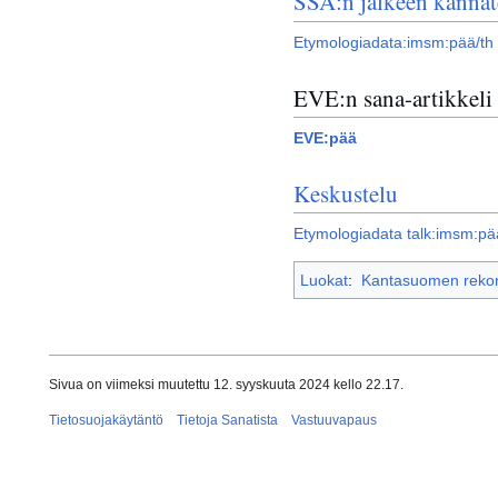
SSA:n jälkeen kannat
Etymologiadata:imsm:pää/th
EVE:n sana-artikkeli
EVE:pää
Keskustelu
Etymologiadata talk:imsm:pä
Luokat
:
Kantasuomen rekons
Sivua on viimeksi muutettu 12. syyskuuta 2024 kello 22.17.
Tietosuojakäytäntö
Tietoja Sanatista
Vastuuvapaus