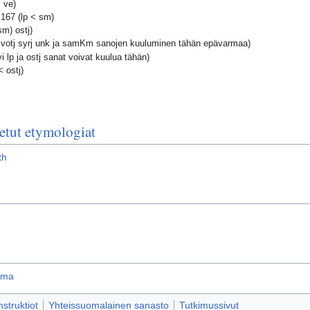
 ve)
167 (lp < sm)
m) ostj)
 votj syrj unk ja samKm sanojen kuuluminen tähän epävarmaa)
 lp ja ostj sanat voivat kuulua tähän)
 ostj)
etut etymologiat
th
lma
truktiot
Yhteissuomalainen sanasto
Tutkimussivut