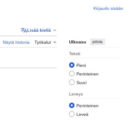
Kirjaudu sisään
Lisää kieliä
Ulkoasu
piilota
Näytä historia
Työkalut
Teksti
Pieni
Perinteinen
Suuri
Leveys
Perinteinen
Leveä