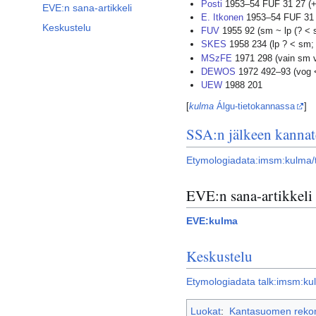
Posti
1953–54 FUF 31 27 (+
EVE:n sana-artikkeli
E. Itkonen
1953–54 FUF 31 
Keskustelu
FUV
1955 92 (sm ~ lp (? < s
SKES
1958 234 (lp ? < sm;
MSzFE
1971 298 (vain sm vi
DEWOS
1972 492–93 (vog <
UEW
1988 201
[
kulma
Álgu-tietokannassa
]
SSA:n jälkeen kannat
Etymologiadata:imsm:kulma/
EVE:n sana-artikkeli
EVE:kulma
Keskustelu
Etymologiadata talk:imsm:ku
Luokat
:
Kantasuomen rekons