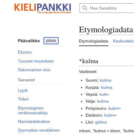
Siirry
sisältöön
Etymologiadata
Päävalikko
piilota
Etymologiadata
Keskustelu
Etusivu
*kulma
Tuoreet muutokset
Satunnainen sivu
Vastineet:
Sanastot
Suomi:
kulma
Karjala:
kulma
Lyydi
Vepsä:
kulm
Tsilari
Vatja:
kulma
Etymologinen
Pohjoisviro:
kulm⇐
verkkosanakirja
Eteläviro:
kulm⇐
Namnledslexikon
Liivi:
gūlma
Suomalais-venäläinen
mksm.
*kulma
< kksm.
*kulm