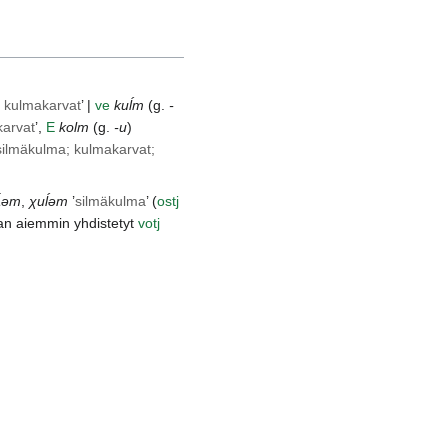
 kulmakarvat
’ |
ve
kuĺm
(g.
-
karvat
’,
E
kolm
(g.
-u
)
silmäkulma; kulmakarvat;
́əm
,
χuĺəm
’
silmäkulma
’ (
ostj
n aiemmin yhdistetyt
votj