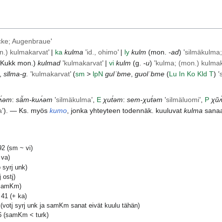
cke; Augenbraue
’
n.) kulmakarvat
’ |
ka
kulma
’
id., ohimo
’ |
ly
kulm
(mon.
-ad
) ’
silmäkulma;
Kukk
mon.)
kulmad
’
kulmakarvat
’ |
vi
kulm
(g.
-u
) ’
kulma; (mon.) kulma
,
sīlma-g.
’
kulmakarvat
’ (
sm
>
lp
N
gulˈbme
,
guolˈbme
(
Lu
In
Ko
Kld
T
) ’
ᴧ́əm
:
sä̆m-kuᴧ́əm
’
silmäkulma
’,
E
χut́əm
:
sem-χut́əm
’
silmäluomi
’,
P
χŭᴧ
a
’). — Ks. myös
kumo
, jonka yhteyteen todennäk. kuuluvat
kulma
sanaa
2 (sm ~ vi)
 va)
 syrj unk)
 ostj)
 samKm)
41 (+ ka)
(votj syrj unk ja samKm sanat eivät kuulu tähän)
 (samKm < turk)