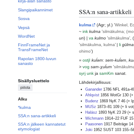
kirja-alan sanasto
Slangipaikannimet
SSA:n sana-artikkeli
Sosva
kulma
(
Agr
; yl.) ’
Winkel, E
Vepsä
~
ink
kulma
’
silmäkulma; (mo
WordNet
un
) |
va
kulmo
’
silmäkulma
’, (
’
silmäkulma, kulma
’ |
li
gūlma
FinnFrameNet ja
TransFrameNet
ohimo
’)
Rapolan 1800-luvun
=
ostj
I
kuĺəm
:
sem-kuĺəm
,
ku
sanasto
>
vog
sam-χuĺum
’
silmäkulm
syrj
unk
ja
samKm
sanat.
Sisällysluettelo
Lähdekirjallisuus:
piilota
Ganander
1786 NFL 491a-49
Ahlqvist
1856 WotGr 130 (+
Alku
Budenz
1869 NyK 7 46 (+ lp
MUSz
1873–81 109 (+ li votj
*kulma
Halász
1893 NyK 23 29 (+
SSA:n sana-artikkeli
Wichmann
1914–22 FUF 15 
Paasonen
1917 Beiträge 14 
SSA:n jälkeen kannatetut
etymologiat
Joki
1952 SUST 103 155–56