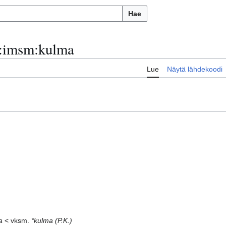
Hae
:
imsm:kulma
Lue
Näytä lähdekoodi
a
< vksm.
*kulma
(P.K.)