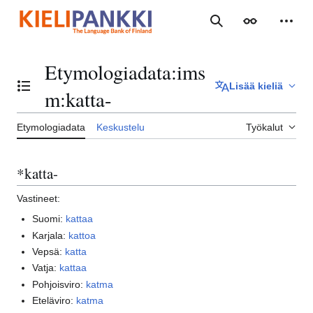
Siirry
sisältöön
Haku
Ulkoasu
Henki
Etymologiadata
:
ims
Lisää kieliä
Vaihda sisällysluettelo
m:katta-
Etymologiadata
Keskustelu
Työkalut
*katta-
Vastineet:
Suomi:
kattaa
Karjala:
kattoa
Vepsä:
katta
Vatja:
kattaa
Pohjoisviro:
katma
Eteläviro:
katma