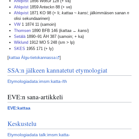
Ahlqvist
1856 WotGr 128 (+ va)
Ahlqvist
1859 Anteckn 88 (+ ve)
Ahlqvist
1871 KO 98 (+ li;
kattaa ~ kansi
; jälkimmäisen sanan
n
olisi sekundaarinen)
VW
1 1874 11 (samoin)
Thomsen
1890 BFB 146 (
kattaa
←
kansi
)
Setälä
1890–91 ÄH 387 (samoin; + ka)
Wiklund
1912 MO 5 248 (sm > lp)
SKES
1955 171 (+ ly)
[
kattaa
Álgu-tietokannassa
]
SSA:n jälkeen kannatetut etymologiat
Etymologiadata:imsm:katta-/th
EVE:n sana-artikkeli
EVE:kattaa
Keskustelu
Etymologiadata talk:imsm:katta-