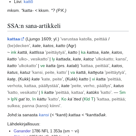
Liivi:
kattõ
mksm.
*katta-
< kksm.
*?
(P.K.)
SSA:n sana-artikkeli
kattaa
(
Ljungo
1609; yl.) ’
varustaa katolla, peittää
/
(be)decken
’,
kate
,
katos
,
katto
(
Agr
)
~
ink
kattā
,
kattīssa
’
peittäytyä
’,
katto
|
ka
kattoa
,
kate
,
katos
,
katto
’
ulko-, vesikatto
’ |
ly
kattada
,
kate
,
katoz
’
ulkokatto; kansi
’,
katto
’
ulkokatto
’ |
ve
katta
(prs.
katab
) ’
kattaa, peittää
’,
katos
,
katus
,
katuz
’
kansi, peite, katto
’ |
va
kattā
,
katte̮uta
’
peittäytyä
’,
kate̮
, (
Kukk
)
kate
’
kate, peite
’, (
Kukk
)
katto
|
vi
katta
’
peittää,
verhota, kattaa, päällystää
’,
kate
’
peite, verho, päällys
’,
katus
’
katto, vesikatto
’ |
li
kattə
’
peittää, kattaa
’,
katūks
’
katto
’. —
Sm
>
lp
N
gatˈto
,
In
kȧttu
’
katto
’,
Ko
kȧ´tted
(
Kld
T
) ’
kattaa, peittää;
sulkea; panna (kansi) kiinni
’.
Johd:ia sanasta
kansi
(< *
kanti
):
kattaa
< *
kanttaδak
.
Lähdekirjallisuus:
Ganander
1786 NFL 1 353a (sm ~ vi)