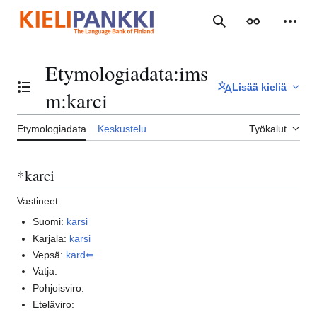
Siirry
sisältöön
Haku
Ulkoasu
Henki
Etymologiadata
:
ims
Lisää kieliä
Vaihda sisällysluettelo
m:karci
Etymologiadata
Keskustelu
Työkalut
*karci
Vastineet:
Suomi:
karsi
Karjala:
karsi
Vepsä:
kard⇐
Vatja:
Pohjoisviro:
Eteläviro: