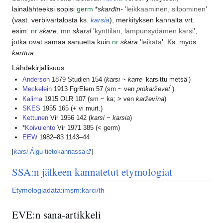
lainalähteeksi sopisi
germ
*
skarđīn-
’
leikkaaminen, silpominen
’
(vast. verbivartalosta ks.
karsia
), merkityksen kannalta vrt.
esim.
nr
skare
,
mn
skarsl
’
kynttilän, lampunsydämen karsi
’,
jotka ovat samaa sanuetta kuin
nr
skära
’
leikata
’. Ks. myös
karttua
.
Lähdekirjallisuus:
Anderson
1879 Studien 154 (
karsi
~
karre
’karsittu metsä’)
Meckelein
1913 FgrElem 57 (sm ~ ven
prokarževet́
)
Kalima
1915 OLR 107 (sm ~ ka; > ven
karževína
)
SKES
1955 165 (+ vi murt.)
Kettunen
Vir 1956 142 (
karsi
~
karsia
)
*
Koivulehto
Vir 1971 385 (< germ)
EEW
1982–83 1143–44
[
karsi
Álgu-tietokannassa
]
SSA:n jälkeen kannatetut etymologiat
Etymologiadata:imsm:karci/th
EVE:n sana-artikkeli