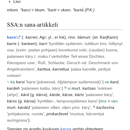
Liivi:
mksm.
*karci
< kksm.
*karti
< vksm.
*kartǝ̑
(P.K.)
SSA:n sana-artikkeli
karsi
(:
karren
;
Agr
; yl., ei
Ink
), rinn.
itämurt.
(et.
KarjKann
)
karre
(:
karteen
),
karri
’
kynttilän sydämen, tulitikun tms. hiiltynyt
osa; (esim. padan pohjaan) kovettunut noki; (raudan) kuona;
palaneen käry t. maku
/
verkohlter Teil eines Dochtes,
Kienspans usw.; Ruß, Schlacke; Geruch od. Geschmack von
Angebranntem
’,
karttua
,
karrettua
’
palaa karrelle, pinttyä
nokeen
’
~
ka
karsi
’
karsi (päreessä, öljylampun sydämessä)
’ |
ve
kard
,
kardeh
’
palaneen katku, käry
’ | ?
vi
murt.
kartsas
’
nokinen
(ahjo)
’,
kärd
(g.
kärra
),
kärde
,
kärse
,
kärts
’
palaneen käry
’,
kärss
(g.
kärsa
) ’
kynttilän-, lampunsydämen karsi
’ (
ims
>
ven
murt.
kárdež
’
palaneen villan, oljen yms. käry
’, ?
karževína
’
pohjakuona; ruoste
’,
prokarževet́
’
mustua, kärventyä
auringossa
’).
Sanojen on arveltu kuuluvan
karsia
verbin yhteyteen;