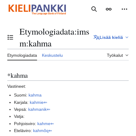
Siirry
sisältöön
Haku
Ulkoasu
Henki
Etymologiadata
:
ims
Lisää kieliä
Vaihda sisällysluettelo
m:kahma
Etymologiadata
Keskustelu
Työkalut
*kahma
Vastineet:
Suomi:
kahma
Karjala:
kahmie⇐
Vepsä:
kahmanik⇐
Vatja:
Pohjoisviro:
kahme⇐
Eteläviro:
kahmõq⇐