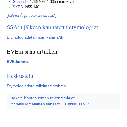
Ganander
1786 NFL 1 305a (sm ~ vi)
SKES
1955 140
[
kahma
Álgu-tietokannassa
]
SSA:n jälkeen kannatetut etymologiat
Etymologiadata:imsm:kahma/th
EVE:n sana-artikkeli
EVE:kahma
Keskustelu
Etymologiadata talk:imsm:kahma
Luokat
:
Kantasuomen rekonstruktiot
Yhteissuomalainen sanasto
Tutkimussivut