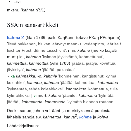
Liivi:
mksm.
*kahma
(P.K.)
SSA:n sana-artikkeli
kahma
(
Gan
1786; paik.
KarjKann
ESavo
PKarj
PPohjanm
)
’
lievä pakkanen, hiukan jäätynyt maan- t. vedenpinta, jääriite
/
leichter Frost; dünne Eisschicht
’, rinn.
kahme
(melko laajalti
murt.)
id.
,
kahmea
’
kylmän jäykistämä, kohmettunut
’,
kahmettua
,
kahmottua
(
Alm
1783) ’
jäätää, jäätyä, kovettua,
jäykistyä
’,
kahmoa
’
jäätää, pakastaa
’
~
ka
kahmakka
,
-o
,
kahmie
’
kohmeinen, kangistunut; kylmä,
koleahko
’,
kahmoa
,
kahmuo
’
jäätää, kohmettaa
’,
kahmoittoa
’
kylmentää, tehdä koleahkoksi
’,
kahmoittuo
’
kohmettua, tulla
kylmähköksi
’ |
vi
murt.
kahme
’
jääriite
’,
kahmama
’
kylmätä,
jäätää
’,
kahmatada
,
kahmetada
’
kylmätä hienoon routaan
’.
Deskr. sanue, johon vrt. äänt. ja merkityksensä puolesta
2
läheisiä sanoja s.v.
kahnettua
,
kahva
,
kohme
ja
kohva
.
Lähdekirjallisuus: