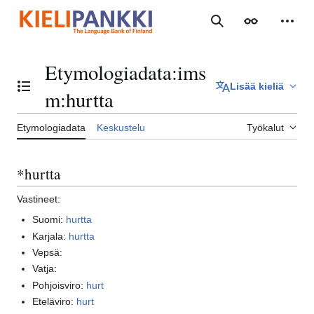
Siirry
sisältöön
Haku
Ulkoasu
Henki
Etymologiadata
:
ims
Lisää kieliä
Vaihda sisällysluettelo
m:hurtta
Etymologiadata
Keskustelu
Työkalut
*hurtta
Vastineet:
Suomi:
hurtta
Karjala:
hurtta
Vepsä:
Vatja:
Pohjoisviro:
hurt
Eteläviro:
hurt