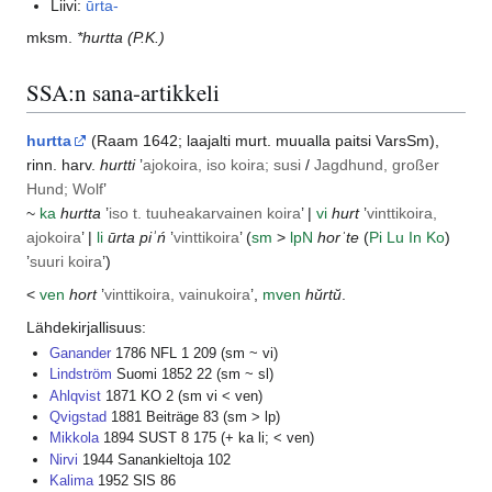
Liivi:
ūrta-
mksm.
*hurtta
(P.K.)
SSA:n sana-artikkeli
hurtta
(
Raam
1642; laajalti murt. muualla paitsi
VarsSm
),
rinn. harv.
hurtti
’
ajokoira, iso koira; susi
/
Jagdhund, großer
Hund; Wolf
’
~
ka
hurtta
’
iso t. tuuheakarvainen koira
’ |
vi
hurt
’
vinttikoira,
ajokoira
’ |
li
ūrta piʾń
’
vinttikoira
’ (
sm
>
lp
N
horˈte
(
Pi
Lu
In
Ko
)
’
suuri koira
’)
<
ven
hort
’
vinttikoira, vainukoira
’,
mven
hŭrtŭ
.
Lähdekirjallisuus:
Ganander
1786 NFL 1 209 (sm ~ vi)
Lindström
Suomi 1852 22 (sm ~ sl)
Ahlqvist
1871 KO 2 (sm vi < ven)
Qvigstad
1881 Beiträge 83 (sm > lp)
Mikkola
1894 SUST 8 175 (+ ka li; < ven)
Nirvi
1944 Sanankieltoja 102
Kalima
1952 SlS 86