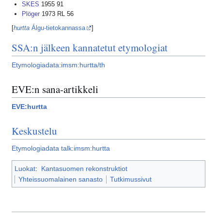
SKES
1955 91
Plöger
1973 RL 56
[
hurtta
Álgu-tietokannassa
]
SSA:n jälkeen kannatetut etymologiat
Etymologiadata:imsm:hurtta/th
EVE:n sana-artikkeli
EVE:hurtta
Keskustelu
Etymologiadata talk:imsm:hurtta
Luokat
:
Kantasuomen rekonstruktiot
Yhteissuomalainen sanasto
Tutkimussivut