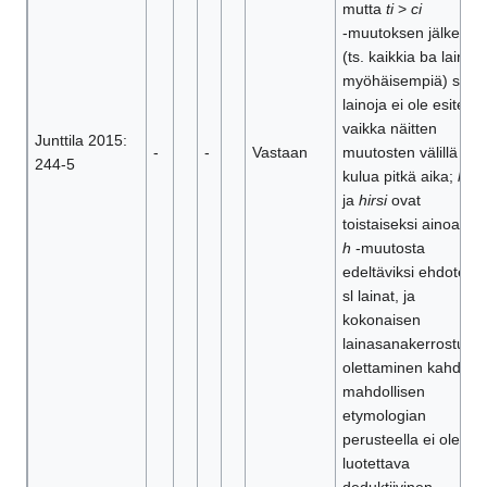
mutta
ti
>
ci
‑muutoksen jälkeisiä
(ts. kaikkia ba lainoja
myöhäisempiä) sl
lainoja ei ole esitetty,
vaikka näitten
Junttila 2015:
-
-
Vastaan
muutosten välillä ehti
244-5
kulua pitkä aika;
hauk
ja
hirsi
ovat
toistaiseksi ainoat
š
h
-muutosta
edeltäviksi ehdotetut
sl lainat, ja
kokonaisen
lainasanakerrostum
olettaminen kahden
mahdollisen
etymologian
perusteella ei ole
luotettava