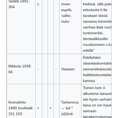
Setälä 1891:
x
mven
kielissä, sillä paitsi
ž
:
304
жьрдь
edustusta
h
:lla
’salko,
tavataan tässä
riuku’
sanassa toinenkin
vanhaa ikää osottav
tuntomerkki,
dentaaliklusiilin
muuttuminen
s
:ksi
i
:
edellä"
Edellyttäisi
slaavilaiskontaktien
Mikkola 1938:
-
-
Vastaan
samanaikaisuutta
84
balttilaiskontaktien
kanssa
Toinen ksm
š
-
alkuisena lainautunut
siis hyvin varhainen s
Koivulehto
Tarkennus:
laina on sm
hauki
;
1990 ImsKielik:
+
+
← ksl *
samaan
151 153
(d)žirdi
lainakerrostumaan