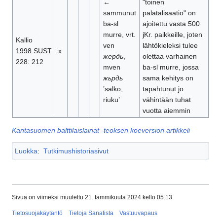
←
"toinen
sammunut
palatalisaatio" on
ba-sl
ajoitettu vasta 500
murre, vrt.
jKr. paikkeille, joten
Kallio
ven
lähtökieleksi tulee
1998 SUST
x
жердь
,
olettaa varhainen
228: 212
mven
ba-sl murre, jossa
жьрдь
sama kehitys on
’salko,
tapahtunut jo
riuku’
vähintään tuhat
vuotta aiemmin
Kantasuomen balttilaislainat -teoksen koeversion artikkeli
Luokka
:
Tutkimushistoriasivut
Sivua on viimeksi muutettu 21. tammikuuta 2024 kello 05.13.
Tietosuojakäytäntö
Tietoja Sanatista
Vastuuvapaus