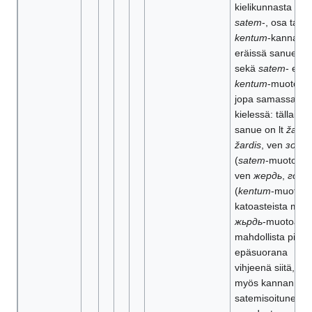
kielikunnasta on
satem
-, osa taas
kentum
-kannalla 
eräissä sanueiss
sekä
satem
- että
kentum
-muotoja 
jopa samassa
kielessä: tällaine
sanue on lt
žarda
žardis
, ven
зоро
(
satem
-muotoja) 
ven
жердь
,
горо
(
kentum
-muotoja)
katoasteista msl
жьрдь
-muotoa o
mahdollista pitää
epäsuorana
vihjeenä siitä, ett
myös kannan
satemisoituneest