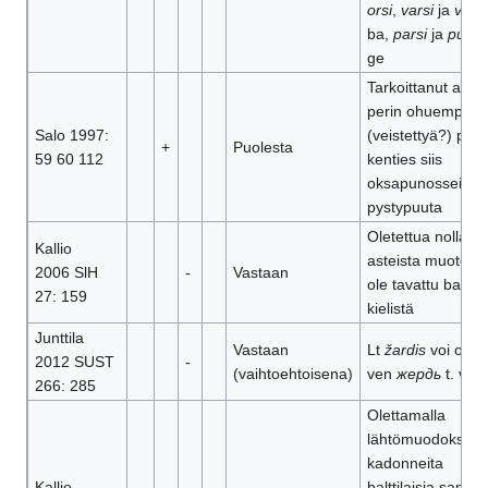
orsi
,
varsi
ja
virsi
ba,
parsi
ja
pursi
ge
Tarkoittanut alun
perin ohuempaa
Salo 1997:
(veistettyä?) puut
+
Puolesta
59 60 112
kenties siis
oksapunosseinän
pystypuuta
Oletettua nolla-
Kallio
asteista muotoa e
2006 SlH
-
Vastaan
ole tavattu ba
27: 159
kielistä
Junttila
Vastaan
Lt
žardis
voi olla
2012 SUST
-
(vaihtoehtoisena)
ven
жердь
t. vve
266: 285
Olettamalla
lähtömuodoksi
kadonneita
Kallio
balttilaisia sanoja