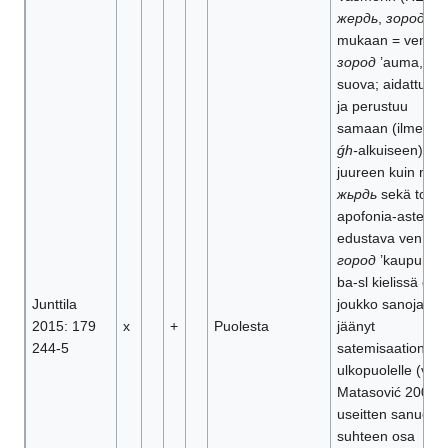
жердь
,
зород
)
mukaan = ven
зород
’auma,
suova; aidattu alu
ja perustuu
samaan (ilmeises
ǵh-
alkuiseen) ie
juureen kuin msl
жьрдь
sekä toist
apofonia-astetta
edustava ven
город
’kaupunki’;
ba-sl kielissä on
Junttila
joukko sanoja
2015: 179
x
+
Puolesta
jäänyt
244-5
satemisaation
ulkopuolelle (vrt.
Matasović 2005b)
useitten sanueitt
suhteen osa