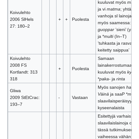
kuuluvat myös
mättä
ja vi
matma
; yhtä
Koivulehto
vanhoja sl lainoja on
2006 SlHels
+
+
Puolesta
myös saamessa: P
27: 180–2
guoppar
’sieni’ (ysaa
ja *
multi
(In–T)
’tuhkasta ja rasvasta
keitetty saippua’
Koivulehto
Samaan
2008 FS
lainakerrostumaan
+
Puolesta
Kortlandt: 313
kuuluvat myös
kylki
,
318
*
paka-
ja
rinta
Myös sanojen
hauki
,
Gliwa
Väinä
ja saaP *
multi
2009 StEtCrac:
-
Vastaan
slaavilaisperäisyys o
193–7
kyseenalaista
Esitettyjä varhaisia
slaavilaislainojа on
tässä tutkimuksen
vaiheessa vähän (vrt