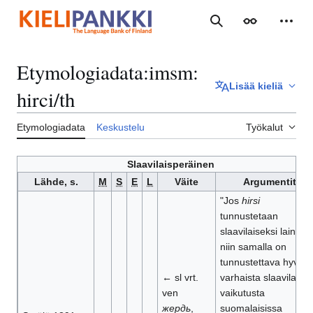
Siirry
sisältöön
Haku
Ulkoasu
Henki
Etymologiadata
:
imsm:
Lisää kieliä
hirci/th
Etymologiadata
Keskustelu
Työkalut
Slaavilaisperäinen
Lähde, s.
M
S
E
L
Väite
Argumentit
"Jos
hirsi
tunnustetaan
slaavilaiseksi lainaksi
niin samalla on
tunnustettava hyvink
← sl vrt.
varhaista slaavilaista
ven
vaikutusta
жердь
,
suomalaisissa