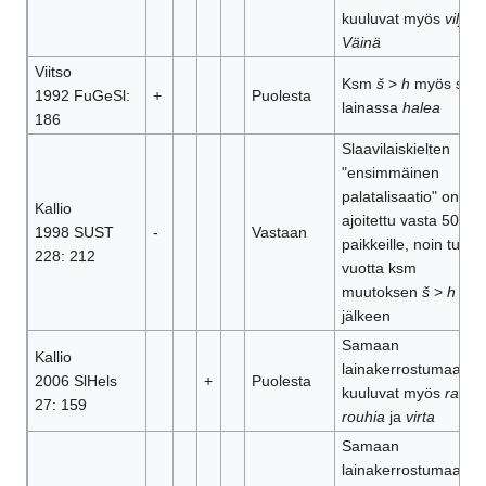
kuuluvat myös
vilja
j
Väinä
Viitso
Ksm
š
>
h
myös sl
1992 FuGeSl:
+
Puolesta
lainassa
halea
186
Slaavilaiskielten
"ensimmäinen
palatalisaatio" on
Kallio
ajoitettu vasta 500 jK
1998 SUST
-
Vastaan
paikkeille, noin tuhat
228: 212
vuotta ksm
muutoksen
š
>
h
jälkeen
Samaan
Kallio
lainakerrostumaan
2006 SlHels
+
Puolesta
kuuluvat myös
rauta
,
27: 159
rouhia
ja
virta
Samaan
lainakerrostumaan