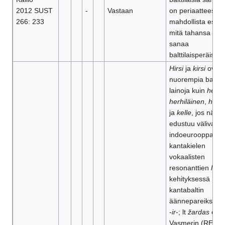
2012 SUST
-
Vastaan
on periaatteessa
266: 233
mahdollista esitt
mitä tahansa ims
sanaa
balttilaisperäiseks
Hirsi
ja
kirsi
ovat
nuorempia ba
lainoja kuin
helle
,
herhiläinen
,
hern
ja
kelle
, jos näiss
edustuu välivaihe
indoeurooppalais
kantakielen
vokaalisten
resonanttien
l
ja
r
kehityksessä
kantabaltin
äännepareiksi ‑
il
-
‑
ir
-; lt
žardas
on
Vasmerin (REW s.