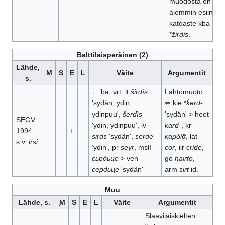
muodosta on
aiemmin esiin­tyny
katoaste kba
*
žirdis
.
Balttilaisperäinen (2)
Lähde,
M
S
E
L
Väite
Argumentit
s.
← ba, vrt. lt
širdìs
Lähtömuoto
'sydän; ydin;
⇐ kie *
ḱerd
-
ydinpuu',
šerdìs
'sydän' > heet
SEGV
'ydin, ydinpuu', lv
kard
-, kr
1994:
+
sirds
'sydän',
serde
καρδίᾱ
, lat
s.v.
irsi
'ydin', pr
seyr
, mslI
cor
, iir
cride
,
сьрдьце
> ven
go
hairto
,
сердьце
'sydän'
arm
sirt
id.
Muu
Lähde, s.
M
S
E
L
Väite
Argumentit
Slaavilaiskielten