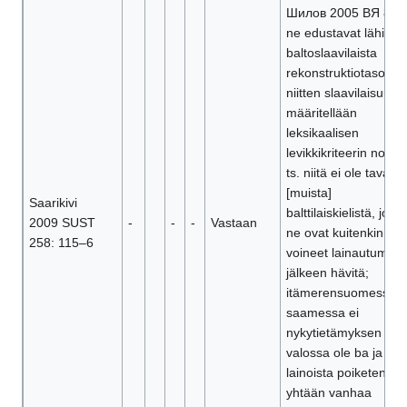
Шилов 2005 ВЯ 8–9)
ne edustavat lähinnä
baltoslaavilaista
rekonstruktiotasoa ja
niitten slaavilaisuus
määritellään
leksikaalisen
levikkikriteerin nojalla
ts. niitä ei ole tavattu
[muista]
Saarikivi
balttilaiskielistä, joist
2009 SUST
-
-
-
Vastaan
ne ovat kuitenkin
258: 115–6
voineet lainautumise
jälkeen hävitä;
itämerensuomessa j
saamessa ei
nykytietämyksen
valossa ole ba ja ge
lainoista poiketen
yhtään vanhaa