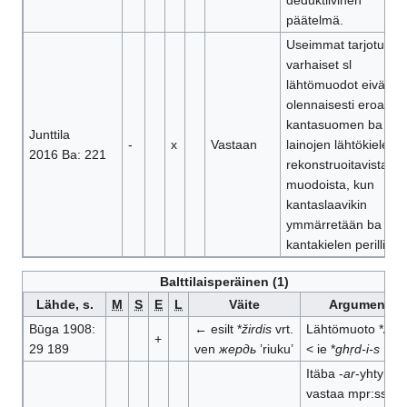
deduktiivinen
päätelmä.
Useimmat tarjotut
varhaiset sl
lähtömuodot eivät
olennaisesti eroa niil
kantasuomen ba
Junttila
-
x
Vastaan
lainojen lähtökieleen
2016 Ba: 221
rekonstruoitavista
muodoista, kun
kantaslaavikin
ymmärretään ba
kantakielen perillisek
Balttilaisperäinen (1)
Lähde, s.
M
S
E
L
Väite
Argumentit
Būga 1908:
← esilt *
žirdis
vrt.
Lähtömuoto *
žird
+
29 189
ven
жердь
’riuku’
< ie *
ghṛd-i-s
Itäba -
ar
-yhtymä
vastaa mpr:ssa