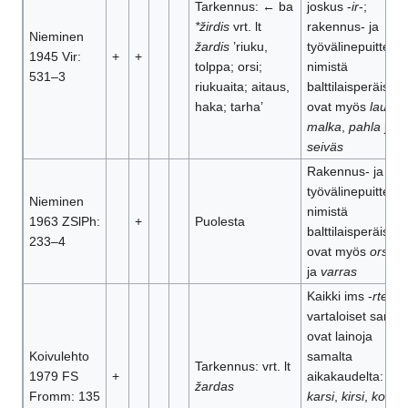
Tarkennus: ← ba
joskus -
ir
-;
*žirdis
vrt. lt
rakennus- ja
Nieminen
žardis
’riuku,
työvälinepuitten
1945 Vir:
+
+
tolppa; orsi;
nimistä
531–3
riukuaita; aitaus,
balttilaisperäisiä
haka; tarha’
ovat myös
lauta
,
malka
,
pahla
ja
seiväs
Rakennus- ja
työvälinepuitten
Nieminen
nimistä
1963 ZSlPh:
+
Puolesta
balttilaisperäisiä
233–4
ovat myös
orsi
,
si
ja
varras
Kaikki ims -
rte
-
vartaloiset sanat
ovat lainoja
Koivulehto
samalta
Tarkennus: vrt. lt
1979 FS
+
aikakaudelta:
hirs
žardas
Fromm: 135
karsi
,
kirsi
,
korsi
,