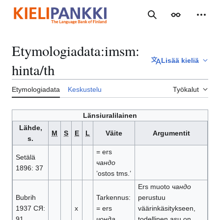
Siirry
sisältöön
Haku
Ulkoasu
Henki
Etymologiadata
:
imsm:
Lisää kieliä
hinta/th
Etymologiadata
Keskustelu
Työkalut
Länsiuralilainen
Lähde,
M
S
E
L
Väite
Argumentit
s.
= ers
Setälä
чандо
1896: 37
’ostos tms.’
Ers muoto
чандо
Bubrih
Tarkennus:
perustuu
1937 СЯ:
x
= ers
väärinkäsitykseen,
91
чонда
todellinen asu on