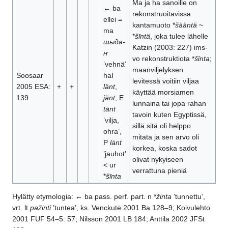
Ma ja ha sanoille on
← ba
rekonstruoitavissa
ellei =
kantamuoto *
šääntä
~
ma
*
šīntä
, joka tulee lähelle
шыда-
Katzin (2003: 227) ims-
ҥ
vo rekonstruktiota *
šīnta
;
’vehnä’
maanviljelyksen
Soosaar
haI
levitessä voitiin viljaa
2005 ESA:
+
+
länt
,
käyttää morsiamen
139
jänt
, E
lunnaina tai jopa rahan
tȧnt
tavoin kuten Egyptissä,
’vilja,
sillä sitä oli helppo
ohra’,
mitata ja sen arvo oli
P
lȧnt
korkea, koska sadot
’jauhot’
olivat nykyiseen
< ur
verrattuna pieniä
*
šīnta
Hylätty etymologia: ← ba pass. perf. part. n *
žinta
’tunnettu’,
vrt. lt
pažinti
’tuntea’, ks. Venckutė 2001 Ba 128–9; Koivulehto
2001 FUF 54–5: 57; Nilsson 2001 LB 184; Anttila 2002 JFSt