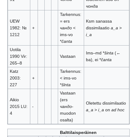
чонда
Tarkennus:
UEW
= ers
Ksm sanassa
1982: №
+
чандо
<
dissimilaatio
a_a
>
1212
ims-vo
i_a
*
čanta
Uotila
Ims–md *
šinta
(←
1990 Vir:
Vastaan
ba), ei *
čanta
265–8
Katz
Tarkennus:
2003:
+
< ims-vo
227
*
šīnta
Vastaan
Aikio
(ers
Oletettu dissimilaatio
2015 LU:
-
чандо
-
a_a
>
i_a
on
ad hoc
4
muodon
osalta)
Balttilaisperäinen