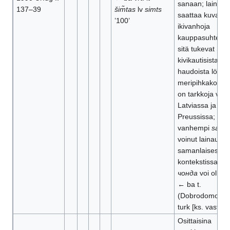
sanaan; laina
137–39
šim̃tas
lv
simts
saattaa kuvasta
’100’
ikivanhoja
kauppasuhteita 
sitä tukevat Su
kivikautisista
haudoista löydet
meripihkakorut, j
on tarkkoja vast
Latviassa ja Itä-
Preussissa; my
vanhempi
sata
voinut lainautua
samanlaisessa
kontekstissa; er
чонда
voi olla j
← ba t.
(Dobrodomov) 
turk [ks. vastinei
Osittaisina