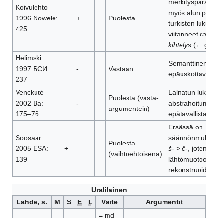
merkitysparallee
Koivulehto
myös alun perin
1996 Nowele:
+
Puolesta
turkisten lukuun
425
viitanneet
raha
j
kihtelys
(← ge)
Helimski
Semanttinen yh
1997 БСИ:
-
Vastaan
epäuskottava
237
Venckutė
Lainatun lukus
Puolesta (vasta-
2002 Ba:
-
abstrahoitumin
argumentein)
175–76
epätavallista
Ersässä on
Soosaar
säännönmukaise
Puolesta
2005 ESA:
+
š
- >
č
-, joten
(vaihtoehtoisena)
139
lähtömuotoon vo
rekonstruoida
š
Uralilainen
Lähde, s.
M
S
E
L
Väite
Argumentit
= md