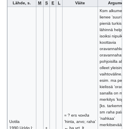
Lähde, s.
M
S
E
L
Väite
Argumenti
Ksm alkumerkit
lienee ’suuri mä
pieniä turkisnah
lähinnä helposti
isoiksi nipuiksi
koottavia
oravannahkoja;
oravannahat ov
pohjoisilla alueil
olleet yleisin
vaihtoväline, jot
esim. ma pe ja t
kielissä ’orava’-
sanalla on myö
merkitys ’kopee
[ks. tarkemmin] 
sm
raha
palaut
= ? ers
чонда
’nahkaa’
Uotila
’hinta, arvo; raha’
merkitsevään g
1990 UrIdg I:
+
← ba vrt. lt