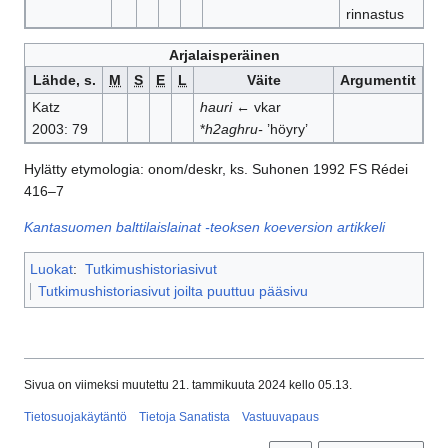
rinnastus
Arjalaisperäinen
Lähde, s.
M
S
E
L
Väite
Argumentit
Katz
hauri
← vkar
2003: 79
*
h2aghru-
’höyry’
Hylätty etymologia: onom/deskr, ks. Suhonen 1992 FS Rédei
416–7
Kantasuomen balttilaislainat -teoksen koeversion artikkeli
Luokat
:
Tutkimushistoriasivut
Tutkimushistoriasivut joilta puuttuu pääsivu
Sivua on viimeksi muutettu 21. tammikuuta 2024 kello 05.13.
Tietosuojakäytäntö
Tietoja Sanatista
Vastuuvapaus