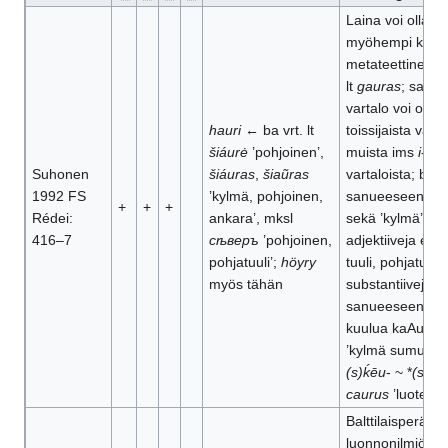
Laina voi olla
myöhempi kuin
metateettinen
k
lt
gauras
; sana
vartalo voi olla
hauri
← ba vrt. lt
toissijaista vaik
šiáurė
’pohjoinen’,
muista ims
i
-
Suhonen
šiáuras
,
šiaũras
vartaloista; ba
1992 FS
’kylmä, pohjoinen,
sanueeseen kuu
+
+
+
Rédei:
ankara’, mksl
sekä ’kylmä’-
416–7
сѣверъ
’pohjoinen,
adjektiiveja että
pohjatuuli’;
höyry
tuuli, pohjatuuli’ 
myös tähän
substantiiveja, j
sanueeseen voi
kuulua kaAu
ha
’kylmä sumu’; ba
(s)ḱēu
- ~ *
(s)ḱə
caurus
’luoteistu
Balttilaisperäisiä
luonnonilmiöitte