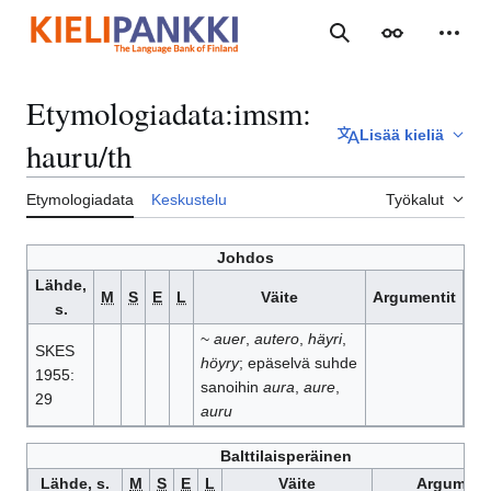
Siirry
sisältöön
Haku
Ulkoasu
Henki
Etymologiadata
:
imsm:
Lisää kieliä
hauru/th
Etymologiadata
Keskustelu
Työkalut
Johdos
Lähde,
M
S
E
L
Väite
Argumentit
s.
~
auer
,
autero
,
häyri
,
SKES
höyry
; epäselvä suhde
1955:
sanoihin
aura
,
aure
,
29
auru
Balttilaisperäinen
Lähde, s.
M
S
E
L
Väite
Argument