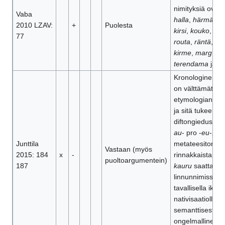
nimityksiä ovat
Vaba
halla
,
härmä
,
ka
2010 LZAV:
+
Puolesta
kirsi
,
kouko
,
rae
77
routa
,
räntä
,
tar
kirme
,
marg
,
terendama
ja
vi
Kronologinen sel
on välttämätön 
etymologian kan
ja sitä tukee
diftongiedustus 
au
- pro -
eu-;
Junttila
metateesiton ed
Vastaan (myös
2015: 184
x
-
rinnakkaistapa
puoltoargumentein)
187
kauru
saattaa se
linnunnimissä
tavallisella ikoni
nativisaatiolla;
semanttisesti
ongelmallinen