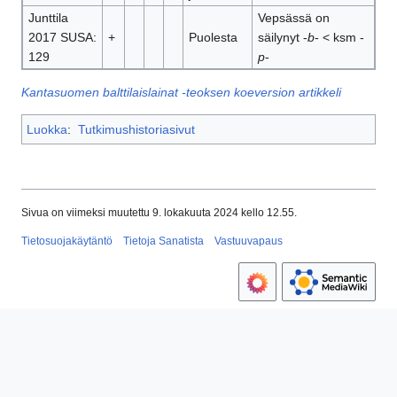
Junttila
Vepsässä on
2017 SUSA:
+
Puolesta
säilynyt -
b
- < ksm -
129
p
-
Kantasuomen balttilaislainat -teoksen koeversion artikkeli
Luokka
:
Tutkimushistoriasivut
Sivua on viimeksi muutettu 9. lokakuuta 2024 kello 12.55.
Tietosuojakäytäntö
Tietoja Sanatista
Vastuuvapaus