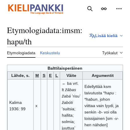
Siirry
sisältöön
Haku
Ulkoasu
Henki
Etymologiadata
:
imsm:
Lisää kieliä
hapu/th
Etymologiadata
Keskustelu
Työkalut
Balttilaisperäinen
Lähde, s.
M
S
E
L
Väite
Argumentit
← ba vrt.
Edellyttää ksm
lt
žãbas
taivutusta *
hapu
:
žabá
’risu’
*
habun
, johon
Kalima
žabóti
x
viittaa vain lyydi, ja
1936: 99
’suitsia;
senkin -
b
- voi olla
hallita;
toissijainen [sm -
v
-
solmia;
hen nähden]
juuttua’