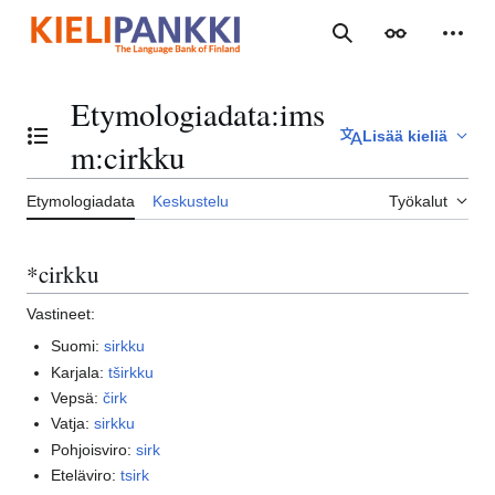
Siirry
sisältöön
Haku
Ulkoasu
Henki
Etymologiadata
:
ims
Lisää kieliä
Vaihda sisällysluettelo
m:cirkku
Etymologiadata
Keskustelu
Työkalut
*cirkku
Vastineet:
Suomi:
sirkku
Karjala:
tširkku
Vepsä:
čirk
Vatja:
sirkku
Pohjoisviro:
sirk
Eteläviro:
tsirk