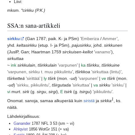
Liivi:
mksm.
*cirkku
(P.K.)
SSA:n sana-artikkeli
sirkku
(
Gan
1787; paik.
K-
ja
PSm
) ’
Emberiza
/
Ammer
’,
yhd.
keltasirkku
(etup.
I-
ja
PSm
),
pajusirkku
, johd.
sirkkunen
(
JuslP
,
Gan
;
Haartman
1759
sirckuisen-kellot
’
vanamo
’),
sirkuttaa
~
ink
sirkkulain
,
tširkkulain
’
varpunen
’ |
ka
tširkku
,
tširkkuine
’
varpunen, sirkku t. muu pikkulintu
’,
tširkkoa
’
sirkuttaa (lintu)
’,
tširketteä
’
sirittää
’ |
ly
tširk
(mon.
-ud
) ’
varpunen
’ |
ve
tširk
(mon.
-ud
) ’
sirkku, pikkulintu
’,
tširgutada
’
sirkuttaa
’ |
va
sirkku
’
sirkku
’ |
vi
murt.
sirk
(g.
sirgu
,
sirgi
),
E
tsirk
(g.
tsirgu
) ’
pikkulintu
’.
1
Onomat. sanoja, samaa alkuperää kuin
siristä
ja
sirkka
, ks.
näitä.
Lähdekirjallisuus:
Ganander
1787 NFL 3 53 (sm ~ vi)
Ahlqvist
1856 WotGr 151 (+ va)