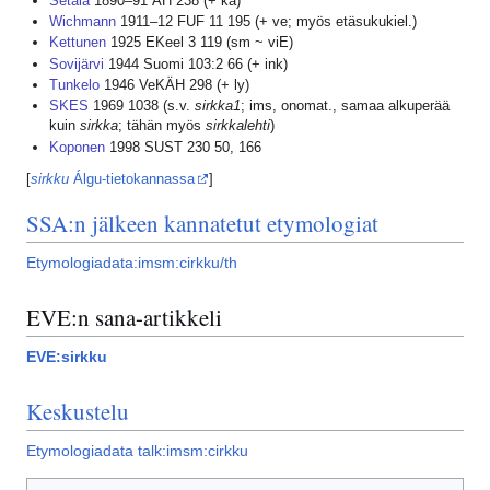
Setälä
1890–91 ÄH 238 (+ ka)
Wichmann
1911–12 FUF 11 195 (+ ve; myös etäsukukiel.)
Kettunen
1925 EKeel 3 119 (sm ~ viE)
Sovijärvi
1944 Suomi 103:2 66 (+ ink)
Tunkelo
1946 VeKÄH 298 (+ ly)
SKES
1969 1038 (s.v.
sirkka1
; ims, onomat., samaa alkuperää
kuin
sirkka
; tähän myös
sirkkalehti
)
Koponen
1998 SUST 230 50, 166
[
sirkku
Álgu-tietokannassa
]
SSA:n jälkeen kannatetut etymologiat
Etymologiadata:imsm:cirkku/th
EVE:n sana-artikkeli
EVE:sirkku
Keskustelu
Etymologiadata talk:imsm:cirkku