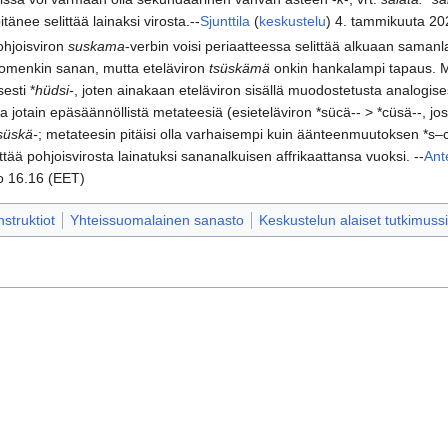
itänee selittää lainaksi virosta.--
Sjunttila
(
keskustelu
) 4. tammikuuta 20
hjoisviron
suskama
-verbin voisi periaatteessa selittää alkuaan samanl
omenkin sanan, mutta eteläviron
tsüskämä
onkin hankalampi tapaus. Mu
esti *
hüdsi-
, joten ainakaan eteläviron sisällä muodostetusta analogise
eta jotain epäsäännöllistä metateesiä (esieteläviron *sücä-- > *cüsä--, jo
süskä-
; metateesin pitäisi olla varhaisempi kuin äänteenmuutoksen *s–c 
tää pohjoisvirosta lainatuksi sananalkuisen affrikaattansa vuoksi. --
Ant
o 16.16 (EET)
truktiot
Yhteissuomalainen sanasto
Keskustelun alaiset tutkimussi