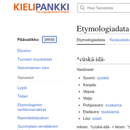
Siirry
sisältöön
Etymologiadata
Päävalikko
piilota
Etymologiadata
Keskustelu
Etusivu
*cüskä-idä-
Tuoreet muutokset
Satunnainen sivu
Vastineet:
Sanastot
Suomi:
sysätä
Karjala:
Lyydi
Vepsä:
Tsilari
Vatja:
Etymologinen
Pohjoisviro:
suskama
verkkosanakirja
Eteläviro:
tsüskämä
Namnledslexikon
Liivi:
siskõ
Suomalais-venäläinen
mksm.
*cüskä-idä-
< kksm.
*