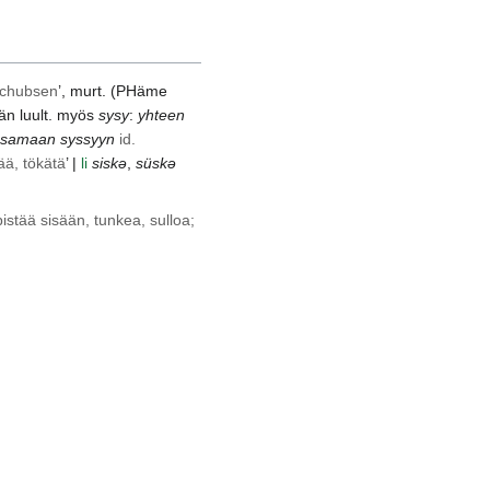
schubsen
’, murt. (
PHäme
hän luult. myös
sysy
:
yhteen
samaan syssyyn
id.
ää, tökätä
’ |
li
siskə
,
süskə
pistää sisään, tunkea, sulloa;