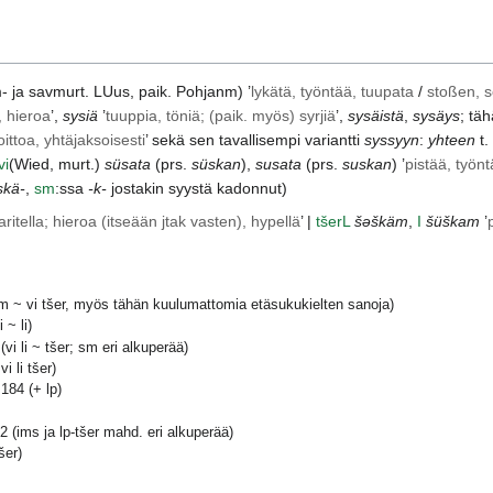
- ja
savmurt.
LUus
, paik.
Pohjanm
) ’
lykätä, työntää, tuupata
/
stoßen, 
 hieroa
’,
sysiä
’
tuuppia, töniä; (paik. myös) syrjiä
’,
sysäistä
,
sysäys
; tä
ittoa, yhtäjaksoisesti
’ sekä sen tavallisempi variantti
syssyyn
:
yhteen
t.
vi
(
Wied
, murt.)
süsata
(prs.
süskan
),
susata
(prs.
suskan
) ’
pistää, työnt
skä-
,
sm
:ssa
-k-
jostakin syystä kadonnut)
aritella; hieroa (itseään jtak vasten), hypellä
’ |
tšer
L
šəškäm
,
I
šüškam
’
 ~ vi tšer, myös tähän kuulumattomia etäsukukielten sanoja)
~ li)
i li ~ tšer; sm eri alkuperää)
i li tšer)
84 (+ lp)
(ims ja lp-tšer mahd. eri alkuperää)
šer)