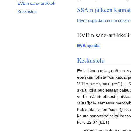
EVE:n sana-artikkeli
SSA:n jälkeen kannat
Keskustelu
Etymologiadata:imsm:cüskä-i
EVE:n sana-artikkeli
EVE:sysätä
Keskustelu
En lainkaan usko, että sm.
s
epäsäännöllistä *k:n katoa, ja
V: Permic etymologies" (LU 3/
sysiä
, joka puolestaan palaut
verbien äänteellisesti poikkea
*sütä(i)dä- samassa merkity
frekventatiivinen *süsi- (jos
kautta sanansisäiseksi konson
kello 22.07 (EET)
Viron ja eteläviron muod