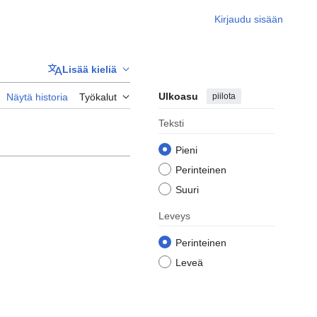
Kirjaudu sisään
Lisää kieliä
Ulkoasu
piilota
Näytä historia
Työkalut
Teksti
Pieni
Perinteinen
Suuri
Leveys
Perinteinen
Leveä