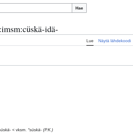
Hae
:
imsm:cüskä-idä-
Lue
Näytä lähdekoodi
süskä-
< vksm.
*süskä-
(P.K.)