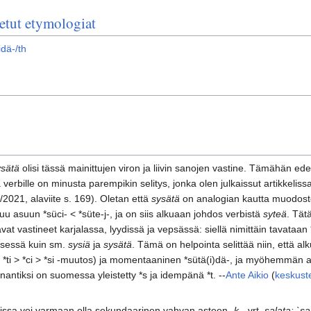
etut etymologiat
dä-/th
ysätä
olisi tässä mainittujen viron ja liivin sanojen vastine. Tämähän edell
 verbille on minusta parempikin selitys, jonka olen julkaissut artikkeliss
2021, alaviite s. 169). Oletan että
sysätä
on analogian kautta muodostet
uu asuun *süci- < *süte-j-, ja on siis alkuaan johdos verbistä
syteä
. Tät
vat vastineet karjalassa, lyydissä ja vepsässä: siellä nimittäin tavataan *t
ksessä kuin sm.
sysiä
ja
sysätä
. Tämä on helpointa selittää niin, että alk
sa *ti > *ci > *si -muutos) ja momentaaninen *sütä(i)dä-, ja myöhemmän 
antiksi on suomessa yleistetty *s ja idempänä *t. --
Ante Aikio
(
keskust
oissa voi varmaan olla sekundaarinen vahvan asteen -
k
-, vrt.
salata: `s