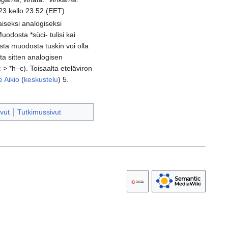
23 kello 23.52 (EET)
aiseksi analogiseksi
odosta *süci- tulisi kai
sta muodosta tuskin voi olla
sta sitten analogisen
> *h–c). Toisaalta eteläviron
e Aikio
(
keskustelu
) 5.
vut
Tutkimussivut