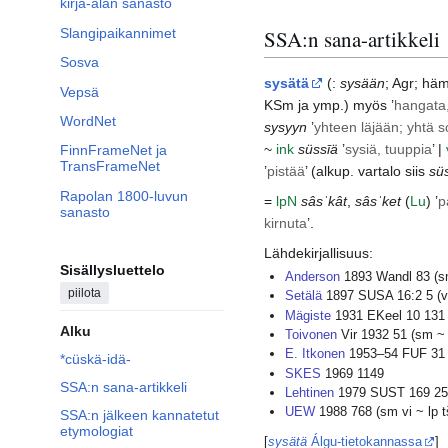
kirja-alan sanasto
Slangipaikannimet
SSA:n sana-artikkeli
Sosva
sysätä
(:
sysään
;
Agr
; häm
Vepsä
KSm
ja ymp.) myös ’
hangata,
WordNet
sysyyn
’
yhteen läjään; yhtä so
~
ink
süssīä
’
sysiä, tuuppia
’ |
FinnFrameNet ja
TransFrameNet
’
pistää
’ (alkup. vartalo siis
sü
Rapolan 1800-luvun
=
lp
N
sâsˈkât
,
sâsˈket
(
Lu
) ’
p
sanasto
kirnuta
’.
Lähdekirjallisuus:
Sisällysluettelo
Anderson
1893 Wandl 83 (sm
piilota
Setälä
1897 SUSA 16:2 5 (vi 
Mägiste
1931 EKeel 10 131 (v
Alku
Toivonen
Vir 1932 51 (sm ~ v
E. Itkonen
1953–54 FUF 31 1
*cüskä-idä-
SKES
1969 1149
SSA:n sana-artikkeli
Lehtinen
1979 SUST 169 252 
UEW
1988 768 (sm vi ~ lp t
SSA:n jälkeen kannatetut
etymologiat
[
sysätä
Álgu-tietokannassa
]