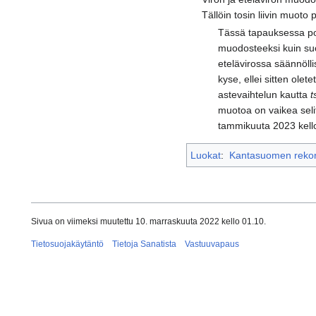
Tällöin tosin liivin muoto p
Tässä tapauksessa po
muodosteeksi kuin su
etelävirossa säännöllis
kyse, ellei sitten olet
astevaihtelun kautta
t
muotoa on vaikea selit
tammikuuta 2023 kell
Luokat
:
Kantasuomen rekons
Sivua on viimeksi muutettu 10. marraskuuta 2022 kello 01.10.
Tietosuojakäytäntö
Tietoja Sanatista
Vastuuvapaus