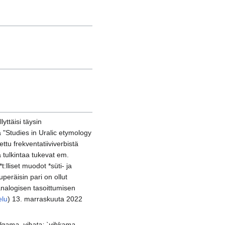
yttäisi täysin
a "Studies in Uralic etymology
tu frekventatiiviverbistä
ä tulkintaa tukevat em.
:lliset muodot *süti- ja
uperäisin pari on ollut
analogisen tasoittumisen
elu
) 13. marraskuuta 2022
algama
,
vihata: `vihkama
.