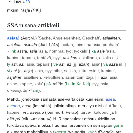
Liivi:
ažā
mksm.
*asja
(P.K.)
SSA:n sana-artikkeli
asia
(
Agr
; yl.) ’
Sache, Angelegenheit, Geschäft
’,
asiallinen
,
asiakas
;
asioida
(
Jusl
1745) ’
hoitaa, toimittaa asia, puuhata
’
~
ink
assīa
,
asia
’
asia, homma, työ; työkalu
’ |
ka
asie
’
asia,
kapine; tapaus; tehtävä; syy
’,
asiekas
’
asiallinen; asialla olija
’ |
ly
ažī
,
aźī
’
asia, tapaus
’ |
ve
azī
,
aź
(g.
aźan
) ’
asia
’ |
va
aźźa
id.
|
vi
asi
(g.
asja
) ’
asia, syy, aihe; seikka, juttu; esine, kapine
’,
asjaline
’
asiallinen, kelvollinen, asian toimittaja
’ |
li
ažā
’
asia,
esine, kapine, kalu
’ (
lp
N
ašˈše
(
Lu
In
Ko
Kld
) ’
syy, asia;
oikeusjuttu
’ <
sm
).
Mahd., johdoksia samasta
ase-
vartalosta kuin esim.
asea
,
asema
,
asua
(ks. näitä), jolloin alkup. merkitys olisi ollut ’
kalu,
kapine
’, vrt.
asepuu
(
lounmurt.
Peräp
) ’
tarve-, kalupuu
’ ja
li
ažā-pū
(oik. »asiapuu»)
id.
Rinnastukset etäsukukieliin on
tulkittava epävarmoiksi, huomion arvoinen on sen sijaan
germ
alkuperän mahdollisuus (
kgerm
*
uz-andia
,
ksk
*
uR-andia
, vrt.