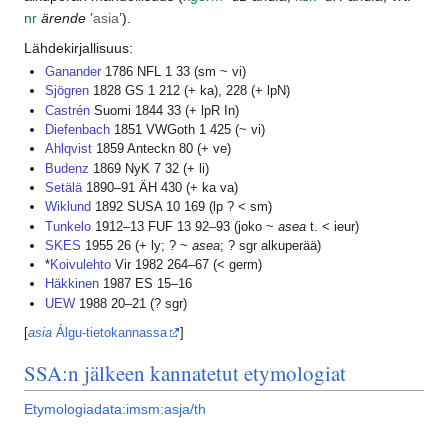
nr
ärende
’
asia
’).
Lähdekirjallisuus:
Ganander
1786 NFL 1 33 (sm ~ vi)
Sjögren
1828 GS 1 212 (+ ka), 228 (+ lpN)
Castrén
Suomi 1844 33 (+ lpR In)
Diefenbach
1851 VWGoth 1 425 (~ vi)
Ahlqvist
1859 Anteckn 80 (+ ve)
Budenz
1869 NyK 7 32 (+ li)
Setälä
1890–91 ÄH 430 (+ ka va)
Wiklund
1892 SUSA 10 169 (lp ? < sm)
Tunkelo
1912–13 FUF 13 92–93 (joko ~
asea
t. < ieur)
SKES
1955 26 (+ ly; ? ~
asea
; ? sgr alkuperää)
*
Koivulehto
Vir 1982 264–67 (< germ)
Häkkinen
1987 ES 15–16
UEW
1988 20–21 (? sgr)
[
asia
Álgu-tietokannassa
]
SSA:n jälkeen kannatetut etymologiat
Etymologiadata:imsm:asja/th