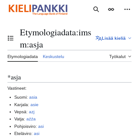
Siirry
sisältöön
Haku
Ulkoasu
Henki
Etymologiadata
:
ims
Lisää kieliä
Vaihda sisällysluettelo
m:asja
Etymologiadata
Keskustelu
Työkalut
*asja
Vastineet:
Suomi:
asia
Karjala:
asie
Vepsä:
azj
Vatja:
aźźa
Pohjoisviro:
asi
Eteläviro:
asi