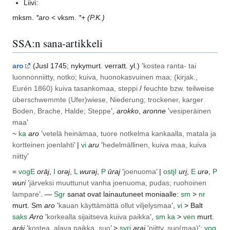
Liivi:
mksm.
*aro
< vksm.
*+
(P.K.)
SSA:n sana-artikkeli
aro
(
Jusl
1745; nykymurt. verratt. yl.) ’
kostea ranta- tai
luonnonniitty, notko; kuiva, huonokasvuinen maa; (kirjak.,
Eurén
1860) kuiva tasankomaa, steppi
/
feuchte bzw. teilweise
überschwemmte (Ufer)wiese, Niederung; trockener, karger
Boden, Brache, Halde; Steppe
’,
arokko
,
aronne
’
vesiperäinen
maa
’
~
ka
aro
’
vetelä heinämaa, tuore notkelma kankaalla, matala ja
kortteinen joenlahti
’ |
vi
aru
’
hedelmällinen, kuiva maa, kuiva
niitty
’
=
vog
E
orāj
,
I
orəj
,
L
wurəj
,
P
ūraj
’
joenuoma
’ |
ostj
I
uri̮
,
E
urə
,
P
wuri
’
järveksi muuttunut vanha joenuoma, pudas; ruohoinen
lampare
’. —
Sgr
sanat ovat lainautuneet moniaalle:
sm
>
nr
murt.
Sm
aro
’
kauan käyttämättä ollut viljelysmaa
’,
vi
>
Balt
saks
Arro
’
korkealla sijaitseva kuiva paikka
’,
sm
ka
>
ven
murt.
aráj
’
kostea, alava paikka, suo
’ >
syrj
arai
’
niitty, suo(maa)
’;
vog