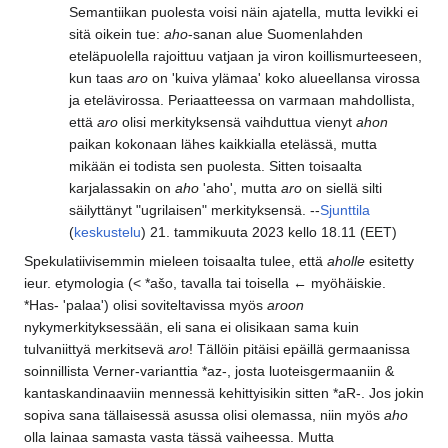
Semantiikan puolesta voisi näin ajatella, mutta levikki ei
sitä oikein tue:
aho
-sanan alue Suomenlahden
eteläpuolella rajoittuu vatjaan ja viron koillismurteeseen,
kun taas
aro
on 'kuiva ylämaa' koko alueellansa virossa
ja etelävirossa. Periaatteessa on varmaan mahdollista,
että
aro
olisi merkityksensä vaihduttua vienyt
ahon
paikan kokonaan lähes kaikkialla etelässä, mutta
mikään ei todista sen puolesta. Sitten toisaalta
karjalassakin on
aho
'aho', mutta
aro
on siellä silti
säilyttänyt "ugrilaisen" merkityksensä. --
Sjunttila
(
keskustelu
) 21. tammikuuta 2023 kello 18.11 (EET)
Spekulatiivisemmin mieleen toisaalta tulee, että
aholle
esitetty
ieur. etymologia (< *ašo, tavalla tai toisella ← myöhäiskie.
*Has- 'palaa') olisi soviteltavissa myös
aroon
nykymerkityksessään, eli sana ei olisikaan sama kuin
tulvaniittyä merkitsevä
aro
! Tällöin pitäisi epäillä germaanissa
soinnillista Verner-varianttia *az-, josta luoteisgermaaniin &
kantaskandinaaviin mennessä kehittyisikin sitten *aR-. Jos jokin
sopiva sana tällaisessä asussa olisi olemassa, niin myös
aho
olla lainaa samasta vasta tässä vaiheessa. Mutta