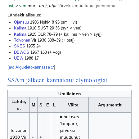
ostj
>
ven
murt.
urej
,
uŕja
’
järveksi muuttunut joenuoma
’.
Lähdekirjallisuus:
Ojansuu
1906 NphM 8 93 (sm ~ vi)
Kalima
1910 SUST 29 36 (syrj < ven)
Kalima
1915 OLR 78–79 (+ ka; ims > ven > syrj)
Toivonen
Vir 1930 338–39 (+ ostj)
SKES
1955 24
DEWOS
1967 163 (+ vog)
UEW
1988 17
[
aro
Álgu-tietokannassa
]
SSA:n jälkeen kannatetut etymologiat
Uralilainen
Lähde,
M
S
E
L
Väite
Argumentit
s.
= hnt
wuri
'lampare,
Toivonen
järveksi
1930 Vir:
+
+
muuttunut