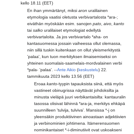
kello 18.11 (EET)
En ihan ymmärtänyt, miksi
aron
uralilainen
etymologia vaatisi oletusta verbivartalosta *ara-;
eiväthän myöskään esim. sanojen
pato
,
aivo
,
kanto
tai
salko
uralilaiset etymologiat edellytä
verbivartaloita. Ja jos verbivartalo *aha- on
kantasuomessa jossain vaiheessa ollut olemassa,
niin sillä tuskin kuitenkaan on ollut yleismerkitystä
'palaa', kun tuon merkityksen ilmaisemiseksi on
yhteinen suomalais-saamelais-mordvalainen verbi
*pala- 'palaa'. --
Ante Aikio
(
keskustelu
) 22.
tammikuuta 2023 kello 13.56 (EET)
Eroaa
kanto
-tyypin tapauksista siinä, että myös
vastineet obinugrissa näyttävät johdoksilta ja
minusta vieläpä juuri verbikantaisilta: kantauralin
tasossa olisivat lähinnä *ara-ja, merkitys ehkäpä
suunnilleen 'tulvija, tulviva'. Mansissa *-j on
yleensäkin produktiivinen ainoastaan adjektiivien
ja verbinominien johtimena. Itämerensuomen
nominikantaiset *-i-diminutiivit ovat uskoakseni