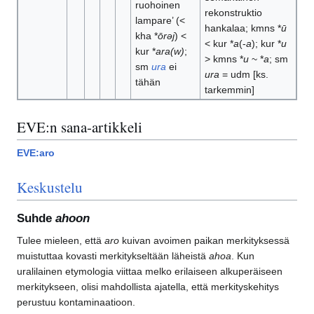
ruohoinen
rekonstruktio
lampare’ (<
hankalaa; kmns *
ū
kha *
ōrəj
) <
< kur *
a
(-
a
); kur *
u
kur *
ara(w)
;
> kmns *
u
~ *
a
; sm
sm
ura
ei
ura
= udm [ks.
tähän
tarkemmin]
EVE:n sana-artikkeli
EVE:aro
Keskustelu
Suhde
ahoon
Tulee mieleen, että
aro
kuivan avoimen paikan merkityksessä
muistuttaa kovasti merkitykseltään läheistä
ahoa
. Kun
uralilainen etymologia viittaa melko erilaiseen alkuperäiseen
merkitykseen, olisi mahdollista ajatella, että merkityskehitys
perustuu kontaminaatioon.