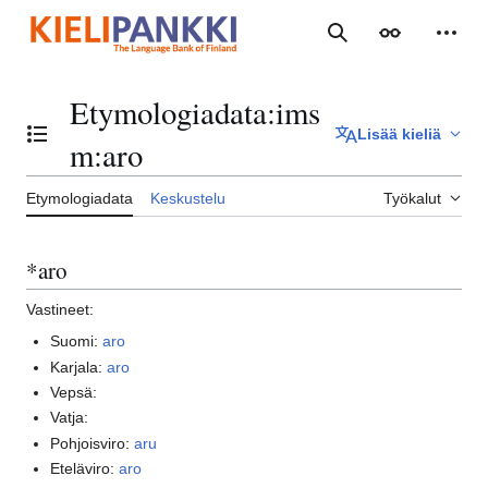
Siirry
sisältöön
Haku
Ulkoasu
Henki
Etymologiadata
:
ims
Lisää kieliä
Vaihda sisällysluettelo
m:aro
Etymologiadata
Keskustelu
Työkalut
*aro
Vastineet:
Suomi:
aro
Karjala:
aro
Vepsä:
Vatja:
Pohjoisviro:
aru
Eteläviro:
aro