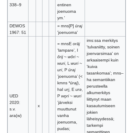
338–9
entinen
joenuoma
ym.'
DEWOS
= mns[P]
ūraj
1967: 51
'joenuoma'
ims:ssa merkitys
= mnsE
orāj
'tulvaniitty, soinen
‘lampare’, I
joenvarsimaa' on
ŏrij
~
wŏri
~
arkaaisempi kuin
wuri
, L
wuri
~
'kuiva
uri
, P
ūraj
tasankomaa'; mns–
’joenuoma’ (<
ha semantiikan
kmns *
ūraj
),
perusteella
haI
uri̮
, E
urǝ
,
alkumerkitys
UED
P
wǫri
~
wuri
liittynyt maan
2020:
’järveksi
x
kasautumiseen
s.v.
muuttunut
jokien
ara(w)
vanha
läheisyydessä;
joenuoma,
tarkempi
pudas;
semanttinen