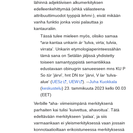
lähinnä adjektiivisen alkumerkityksen
edelleenkehittymää (ehkä väliasteena
attribuuttimuodot tyyppiä
lehmi-
), eivät mikään
vanha funktio jonka voisi palauttaa jo
kantauraliin.
Tässä tulee mieleen myös, olisiko samaa
*
ara
-kantaa unkarin
ár
'tulva, virta; tulvia,
virrata'. Unkarin etymologiaperinteessähän
tämä sana on Setälän jäljissä yhdistetty
toiseen samantyyppistä semantiikkaa
edustavaan obinugrin sanueeseen mns KU P
So
tūr
'järvi', hnt DN
tor
'järvi, V
lar
'tulva-
alue' (
UESz
,
UEW
). --
Juha Kuokkala
(
keskustelu
) 23. tammikuuta 2023 kello 00.03
(EET)
Verbille *aha- viimeisimpänä merkityksenä
parhaiten kai tulisi 'kuivettua, ahavoitua'. Tätä
edeltävään merkitykseen 'palaa', ja siis
varmaankaan ei yleismerkityksessä vaan jossain
konnotaatioiltaan erikoistuneessa merkityksessä