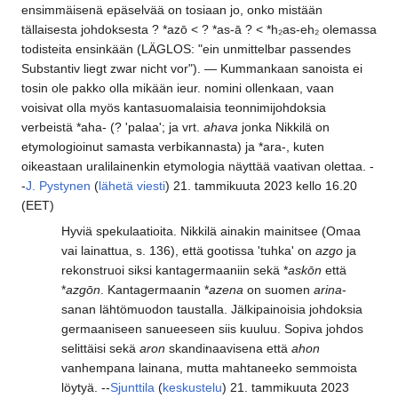
ensimmäisenä epäselvää on tosiaan jo, onko mistään
tällaisesta johdoksesta ? *azō < ? *as-ā ? < *h₂as-eh₂ olemassa
todisteita ensinkään (LÄGLOS: "ein unmittelbar passendes
Substantiv liegt zwar nicht vor"). — Kummankaan sanoista ei
tosin ole pakko olla mikään ieur. nomini ollenkaan, vaan
voisivat olla myös kantasuomalaisia teonnimijohdoksia
verbeistä *aha- (? 'palaa'; ja vrt.
ahava
jonka Nikkilä on
etymologioinut samasta verbikannasta) ja *ara-, kuten
oikeastaan uralilainenkin etymologia näyttää vaativan olettaa. -
-
J. Pystynen
(
lähetä viesti
) 21. tammikuuta 2023 kello 16.20
(EET)
Hyviä spekulaatioita. Nikkilä ainakin mainitsee (Omaa
vai lainattua, s. 136), että gootissa 'tuhka' on
azgo
ja
rekonstruoi siksi kantagermaaniin sekä *
askōn
että
*
azgōn
. Kantagermaanin *
azena
on suomen
arina
-
sanan lähtömuodon taustalla. Jälkipainoisia johdoksia
germaaniseen sanueeseen siis kuuluu. Sopiva johdos
selittäisi sekä
aron
skandinaavisena että
ahon
vanhempana lainana, mutta mahtaneeko semmoista
löytyä. --
Sjunttila
(
keskustelu
) 21. tammikuuta 2023