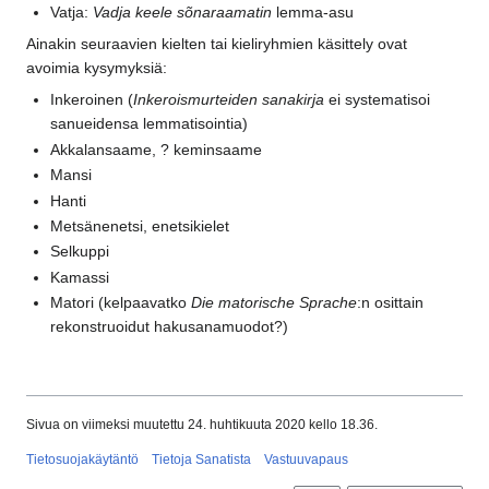
Vatja:
Vadja keele sõnaraamatin
lemma-asu
Ainakin seuraavien kielten tai kieliryhmien käsittely ovat
avoimia kysymyksiä:
Inkeroinen (
Inkeroismurteiden sanakirja
ei systematisoi
sanueidensa lemmatisointia)
Akkalansaame, ? keminsaame
Mansi
Hanti
Metsänenetsi, enetsikielet
Selkuppi
Kamassi
Matori (kelpaavatko
Die matorische Sprache
:n osittain
rekonstruoidut hakusanamuodot?)
Sivua on viimeksi muutettu 24. huhtikuuta 2020 kello 18.36.
Tietosuojakäytäntö
Tietoja Sanatista
Vastuuvapaus