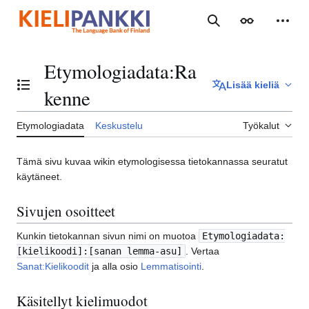
Siirry
sisältöön
Haku
Ulkoasu
Henki
Etymologiadata
:
Ra
Lisää kieliä
Vaihda sisällysluettelo
kenne
Etymologiadata
Keskustelu
Työkalut
Tämä sivu kuvaa wikin etymologisessa tietokannassa seuratut
käytäneet.
Sivujen osoitteet
Kunkin tietokannan sivun nimi on muotoa
Etymologiadata:
[kielikoodi]:[sanan lemma-asu]
. Vertaa
Sanat:Kielikoodit
ja alla osio
Lemmatisointi
.
Käsitellyt kielimuodot