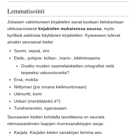
Lemmatisointi
Jokaisen vakiintuneen kirjakielen sanat luodaan tietokantaan
oletusarvoisesti
kirjakielen mukaisessa asussa
, myös
kyrillisiä aakkosia käyttävien kirjakielten. Kyseeseen tulevat
ainakin seuraavat kielet:
Suomi, vepsä, viro
Etelä-, pohjois- koltan-, inarin-, kildininsaame
Ovatko muiden saamelaiskielten ortografiat vielä
tarpeeksi vakuuntuneita?
Ersä, mokša
Niittymari (jos omana kielimuotonaan)
Udmurtti, komi
Unkari (merkitäänkö
ë
?)
Tundranenetsi, nganasaani
Seuraavien kielten kohdalla tavoitteena on seurata
olemassaolevien laajojen murresanakirjojen asuja:
Karjala:
Karjalan kielen sanakirjan
lemma-asu