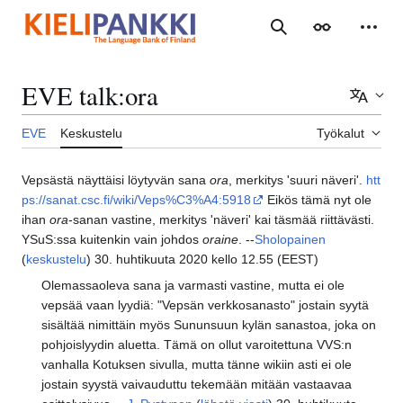
Siirry
sisältöön
Haku
Ulkoasu
Henki
EVE talk
:
ora
Lisää 
EVE
Keskustelu
Työkalut
Vepsästä näyttäisi löytyvän sana
ora
, merkitys 'suuri näveri'.
htt
ps://sanat.csc.fi/wiki/Veps%C3%A4:5918
Eikös tämä nyt ole
ihan
ora
-sanan vastine, merkitys 'näveri' kai täsmää riittävästi.
YSuS:ssa kuitenkin vain johdos
oraine
. --
Sholopainen
(
keskustelu
) 30. huhtikuuta 2020 kello 12.55 (EEST)
Olemassaoleva sana ja varmasti vastine, mutta ei ole
vepsää vaan lyydiä: "Vepsän verkkosanasto" jostain syytä
sisältää nimittäin myös Sununsuun kylän sanastoa, joka on
pohjoislyydin aluetta. Tämä on ollut varoitettuna VVS:n
vanhalla Kotuksen sivulla, mutta tänne wikiin asti ei ole
jostain syystä vaivauduttu tekemään mitään vastaavaa