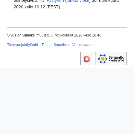
esittelysivua. --
J. Pystynen
(
lähetä viesti
) 30. huhtikuuta
2020 kello 16.12 (EEST)
Sivua on viimeksi muutettu 8. toukokuuta 2020 kello 18.46.
Tietosuojakäytäntö
Tietoja Sanatista
Vastuuvapaus