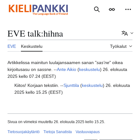
Siirry
sisältöön
Haku
Ulkoasu
Henki
EVE talk
:
hihna
Lisää 
EVE
Keskustelu
Työkalut
Artikkelissa mainitun luulajansaamen sanan "
sas'ne
" oikea
kirjoitusasu on
sassne
. --
Ante Aikio
(
keskustelu
) 26. elokuuta
2025 kello 07.24 (EEST)
Kiitos! Korjaan tekstiin. --
Sjunttila
(
keskustelu
) 26. elokuuta
2025 kello 15.25 (EEST)
Sivua on viimeksi muutettu 26. elokuuta 2025 kello 15.25.
Tietosuojakäytäntö
Tietoja Sanatista
Vastuuvapaus