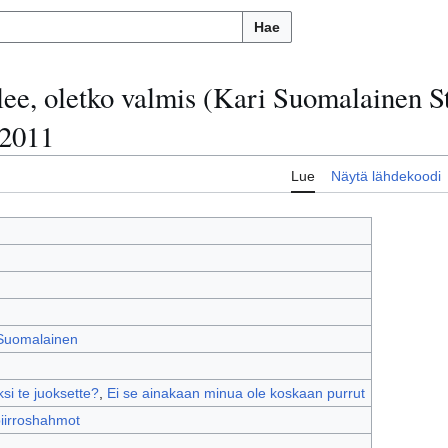
Hae
ulee, oletko valmis (Kari Suomalainen S
-2011
Lue
Näytä lähdekoodi
i Suomalainen
ksi te juoksette?
,
Ei se ainakaan minua ole koskaan purrut
iirroshahmot