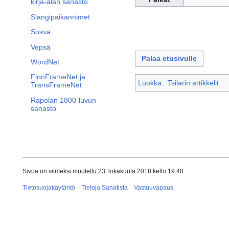
kirja-alan sanasto
Slangipaikannimet
Sosva
Vepsä
Palaa etusivulle
WordNet
FinnFrameNet ja
Luokka
:
Tsilarin artikkelit
TransFrameNet
Rapolan 1800-luvun
sanasto
Sivua on viimeksi muutettu 23. lokakuuta 2018 kello 19.48.
Tietosuojakäytäntö
Tietoja Sanatista
Vastuuvapaus