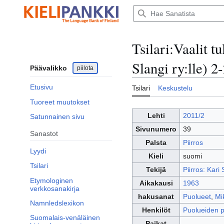
Siirry
sisältöön
Tsilari
:
Vaalit t
Slangi ry:lle) 2
Päävalikko
piilota
Etusivu
Tsilari
Keskustelu
Tuoreet muutokset
Lehti
2011/2
Satunnainen sivu
Sivunumero
39
Sanastot
Palsta
Piirros
Lyydi
Kieli
suomi
Tsilari
Tekijä
Piirros: Kar
Etymologinen
Aikakausi
1963
verkkosanakirja
hakusanat
Puolueet
,
Mi
Namnledslexikon
Henkilöt
Puolueiden p
Suomalais-venäläinen
Paikat