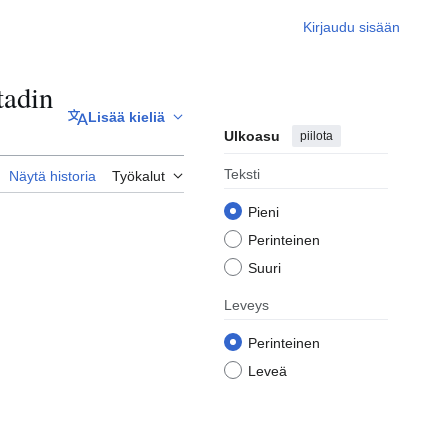
Kirjaudu sisään
tadin
Lisää kieliä
Ulkoasu
piilota
Teksti
Näytä historia
Työkalut
Pieni
Perinteinen
Suuri
Leveys
Perinteinen
Leveä