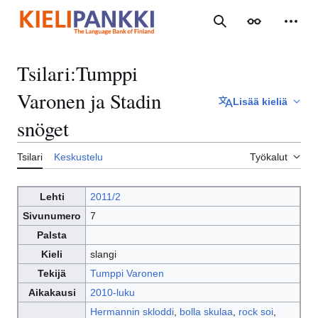
Siirry
sisältöön
Haku
Ulkoasu
Henki
Tsilari
:
Tumppi
Varonen ja Stadin
Lisää kieliä
snöget
Tsilari
Keskustelu
Työkalut
Lehti
2011/2
Sivunumero
7
Palsta
Kieli
slangi
Tekijä
Tumppi Varonen
Aikakausi
2010-luku
Hermannin skloddi
,
bolla skulaa
,
rock soi
,