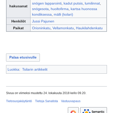
snögen lapparointi
,
kadut putsis
,
lumilinnat
,
hakusanat
snögesota
,
huoltofirma
,
kartsa huonossa
kondiksessa
,
mälli (kolari)
Henkilöt
Jussi Pajunen
Paikat
Orioninkatu
,
Vellamonkatu
,
Haukilahdenkatu
Palaa etusivulle
Luokka
:
Tsilarin artikkelit
Sivua on viimeksi muutettu 24. lokakuuta 2018 kello 09.20.
Tietosuojakäytäntö
Tietoja Sanatista
Vastuuvapaus