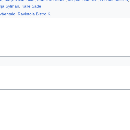
rja Sylman
,
Kalle Säde
öväentalo
,
Ravintola Bistro K.