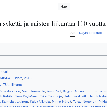
Hae
sykettä ja naisten liikuntaa 110 vuotta
Lue
Näytä lähdekoodi
a
nkari
940-luku
,
1952
,
2019
y
,
TUL
,
liikunta
Anja Järvinen
,
Anna Tammelin
,
Arvo Pärt
,
Birgitta Kervinen
,
Eero Enqvis
lli Kahila
,
Elma Pyykönen
,
Erkki Tuomioja
,
Helmi Keskiväli
,
Henrik Nyh
a Salmela-Järvinen
,
Kaisa Vikkula
,
Minna Närvä
,
Terttu Nenonen
,
Pirkk
on
,
Maija-Liisa Pitkä
,
Rauni Koskinen
,
Mirjam Lintunen
,
Lea Johansson