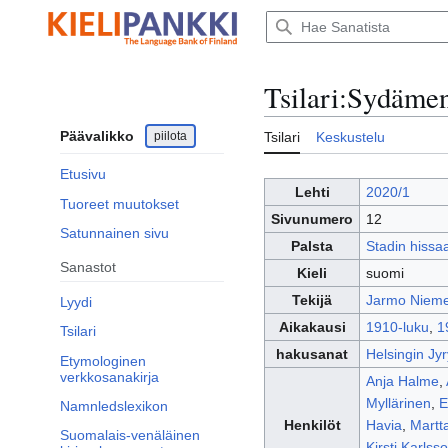
Siirry
sisältöön
Tsilari
:
Sydämen 
Päävalikko
piilota
Tsilari
Keskustelu
Etusivu
Lehti
2020/1
Tuoreet muutokset
Sivunumero
12
Satunnainen sivu
Palsta
Stadin hissa
Sanastot
Kieli
suomi
Tekijä
Jarmo Nieme
Lyydi
Aikakausi
1910-luku
,
1
Tsilari
hakusanat
Helsingin Jyr
Etymologinen
verkkosanakirja
Anja Halme
,
Myllärinen
,
E
Namnledslexikon
Henkilöt
Havia
,
Martt
Suomalais-venäläinen
Kirsti Karlss