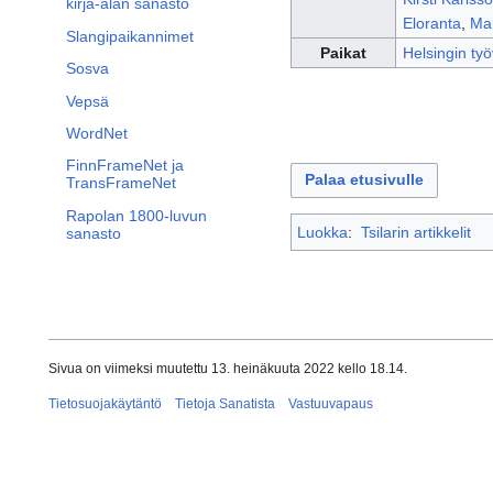
kirja-alan sanasto
Eloranta
,
Ma
Slangipaikannimet
Paikat
Helsingin ty
Sosva
Vepsä
WordNet
FinnFrameNet ja
Palaa etusivulle
TransFrameNet
Rapolan 1800-luvun
Luokka
:
Tsilarin artikkelit
sanasto
Sivua on viimeksi muutettu 13. heinäkuuta 2022 kello 18.14.
Tietosuojakäytäntö
Tietoja Sanatista
Vastuuvapaus