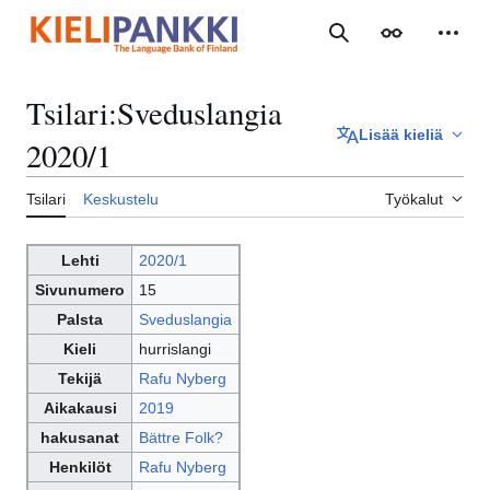
Siirry
sisältöön
Haku
Ulkoasu
Henki
Tsilari
:
Sveduslangia
Lisää kieliä
2020/1
Tsilari
Keskustelu
Työkalut
Lehti
2020/1
Sivunumero
15
Palsta
Sveduslangia
Kieli
hurrislangi
Tekijä
Rafu Nyberg
Aikakausi
2019
hakusanat
Bättre Folk?
Henkilöt
Rafu Nyberg